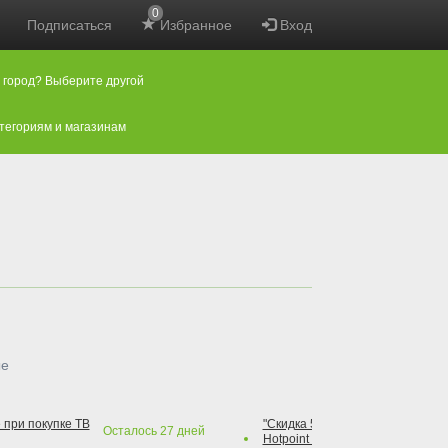
0
Подписаться
Избранное
Вход
 город? Выберите другой
атегориям и магазинам
ые
 при покупке ТВ
"Скидка 50% на варочную повер
Осталось
27
дней
Hotpoint при покупке духового 