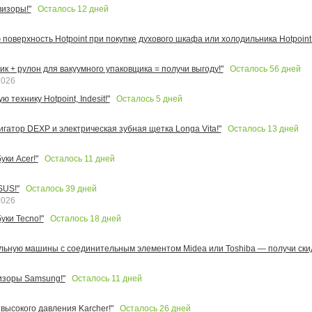
Осталось
12
дней
изоры!"
поверхность Hotpoint при покупке духового шкафа или холодильника Hotpoint!
Осталось
56
дней
к + рулон для вакуумного упаковщика = получи выгоду!"
2026
Осталось
5
дней
 технику Hotpoint, Indesit!"
Осталось
13
дней
игатор DEXP и электрическая зубная щетка Longa Vita!"
Осталось
11
дней
ки Acer!"
Осталось
39
дней
SUS!"
2026
Осталось
18
дней
уки Tecno!"
льную машины с соединительным элементом Midea или Toshiba — получи скид
Осталось
11
дней
изоры Samsung!"
Осталось
26
дней
высокого давления Karcher!"