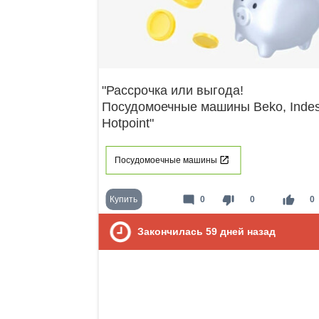
"Рассрочка или выгода!
Посудомоечные машины Beko, Indesi
Hotpoint"
Посудомоечные машины
mode_comment
thumb_down
thumb_up
Купить
0
0
0
Закончилась
59
дней назад