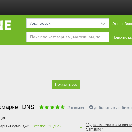
Алапаевск
Это не Ваш
Поиск по к
Показать все
рмаркет DNS
2
отзыва
добавить в любим
ции:
"Аудиосистема в комплекте
вары «Редмонд»!"
Осталось
26
дней
Samsung!"