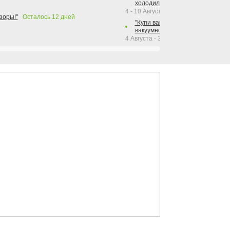
холодильника Hotpoint!"
4 - 10 Августа 2026
зоры!"
Осталось
12
дней
"Купи вакуумный упаковщик + р
вакуумного упаковщика = получи
4 Августа - 30 Сентября 2026