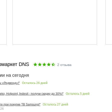
рмаркет DNS
2
отзыва
ии на сегодня
Осталось
26
дней
ы «Редмонд»!"
Осталось
5
дней
o, Hotpoint, Indesit - получи скидку до 30%!"
Осталось
27
дней
те при покупке ТВ Samsung!"
026