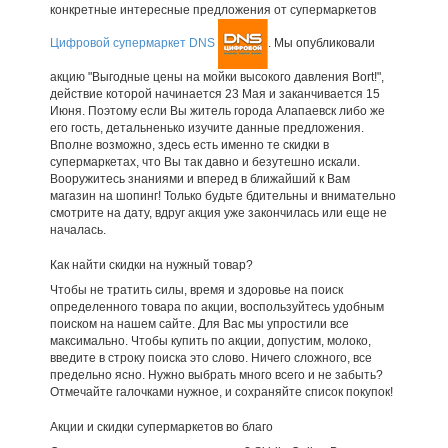
конкретные интересные предложения от супермаркетов
Цифровой супермаркет DNS
. Мы опубликовали
акцию "Выгодные цены на мойки высокого давления Bort!",
действие которой начинается 23 Мая и заканчивается 15
Июня. Поэтому если Вы житель города Алапаевск либо же
его гость, детальненько изучите данные предложения.
Вполне возможно, здесь есть именно те скидки в
супермаркетах, что Вы так давно и безутешно искали.
Вооружитесь знаниями и вперед в ближайший к Вам
магазин на шопинг! Только будьте бдительны и внимательно
смотрите на дату, вдруг акция уже закончилась или еще не
началась.
Как найти скидки на нужный товар?
Чтобы не тратить силы, время и здоровье на поиск
определенного товара по акции, воспользуйтесь удобным
поиском на нашем сайте. Для Вас мы упростили все
максимально. Чтобы купить по акции, допустим, молоко,
введите в строку поиска это слово. Ничего сложного, все
предельно ясно. Нужно выбрать много всего и не забыть?
Отмечайте галочками нужное, и сохраняйте список покупок!
Акции и скидки супермаркетов во благо