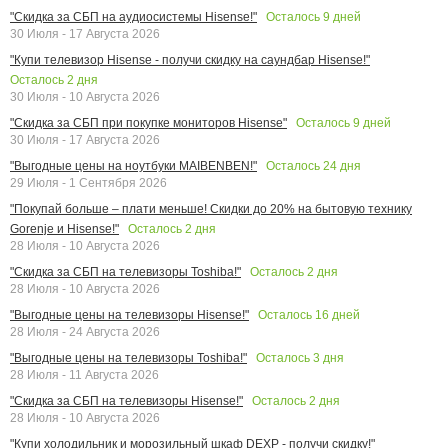
Осталось
9
дней
"Скидка за СБП на аудиосистемы Hisense!"
30 Июля - 17 Августа 2026
"Купи телевизор Hisense - получи скидку на саундбар Hisense!"
Осталось
2
дня
30 Июля - 10 Августа 2026
Осталось
9
дней
"Скидка за СБП при покупке мониторов Hisense"
30 Июля - 17 Августа 2026
Осталось
24
дня
"Выгодные цены на ноутбуки MAIBENBEN!"
29 Июля - 1 Сентября 2026
"Покупай больше – плати меньше! Скидки до 20% на бытовую технику
Осталось
2
дня
Gorenje и Hisense!"
28 Июля - 10 Августа 2026
Осталось
2
дня
"Скидка за СБП на телевизоры Toshiba!"
28 Июля - 10 Августа 2026
Осталось
16
дней
"Выгодные цены на телевизоры Hisense!"
28 Июля - 24 Августа 2026
Осталось
3
дня
"Выгодные цены на телевизоры Toshiba!"
28 Июля - 11 Августа 2026
Осталось
2
дня
"Скидка за СБП на телевизоры Hisense!"
28 Июля - 10 Августа 2026
"Купи холодильник и морозильный шкаф DEXP - получи скидку!"