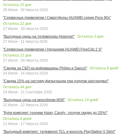
Осталось
22
дня
28 Июля - 30 Августа 2026
"Сервисные привилегии | Смартфоны HUAWEI серии Pura 90s"
Осталось
22
дня
27 Июля - 30 Августа 2026
Осталось
3
дня
"Выгодные цены на телевизоры Hisense!"
27 Июля - 11 Августа 2026
"Сервисные привилегии | Наушники HUAWEI FreeClip 2 S"
Осталось
22
дня
27 Июля - 30 Августа 2026
Осталось
8
дней
"Скидка за СБП на кофемашины Philips и Saeco!"
24 Июля - 16 Августа 2026
"Скидка 15% на систему фильтрации при покупке картриджа!"
Осталось
44
дня
24 Июля - 21 Сентября 2026
Осталось
14
дней
"Выгодные цены на моноблоки MSI!"
22 Июля - 22 Августа 2026
"Купи комплект техники Haier, Candy - получи скидку до 20%!"
Осталось
9
дней
21 Июля - 17 Августа 2026
"Выгодный комплект: телевизор TCL и консоль PlayStation 5 Slim!"