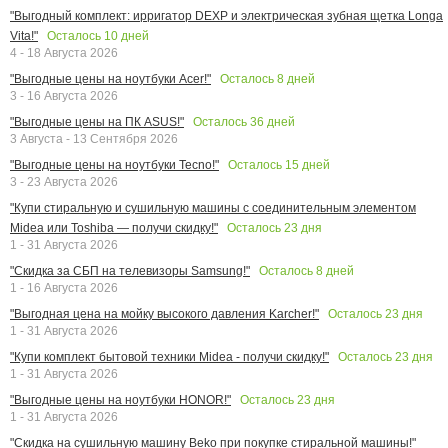
"Выгодный комплект: ирригатор DEXP и электрическая зубная щетка Longa
Осталось
10
дней
Vita!"
4 - 18 Августа 2026
Осталось
8
дней
"Выгодные цены на ноутбуки Acer!"
3 - 16 Августа 2026
Осталось
36
дней
"Выгодные цены на ПК ASUS!"
3 Августа - 13 Сентября 2026
Осталось
15
дней
"Выгодные цены на ноутбуки Tecno!"
3 - 23 Августа 2026
"Купи стиральную и сушильную машины с соединительным элементом
Осталось
23
дня
Midea или Toshiba — получи скидку!"
1 - 31 Августа 2026
Осталось
8
дней
"Скидка за СБП на телевизоры Samsung!"
1 - 16 Августа 2026
Осталось
23
дня
"Выгодная цена на мойку высокого давления Karcher!"
1 - 31 Августа 2026
Осталось
23
дня
"Купи комплект бытовой техники Midea - получи скидку!"
1 - 31 Августа 2026
Осталось
23
дня
"Выгодные цены на ноутбуки HONOR!"
1 - 31 Августа 2026
"Скидка на сушильную машину Beko при покупке стиральной машины!"