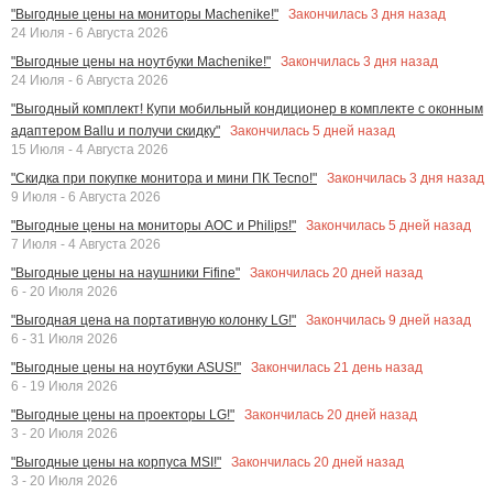
Закончилась
3
дня назад
"Выгодные цены на мониторы Machenike!"
24 Июля - 6 Августа 2026
Закончилась
3
дня назад
"Выгодные цены на ноутбуки Machenike!"
24 Июля - 6 Августа 2026
"Выгодный комплект! Купи мобильный кондиционер в комплекте с оконным
Закончилась
5
дней назад
адаптером Ballu и получи скидку"
15 Июля - 4 Августа 2026
Закончилась
3
дня назад
"Скидка при покупке монитора и мини ПК Tecno!"
9 Июля - 6 Августа 2026
Закончилась
5
дней назад
"Выгодные цены на мониторы AOC и Philips!"
7 Июля - 4 Августа 2026
Закончилась
20
дней назад
"Выгодные цены на наушники Fifine"
6 - 20 Июля 2026
Закончилась
9
дней назад
"Выгодная цена на портативную колонку LG!"
6 - 31 Июля 2026
Закончилась
21
день назад
"Выгодные цены на ноутбуки ASUS!"
6 - 19 Июля 2026
Закончилась
20
дней назад
"Выгодные цены на проекторы LG!"
3 - 20 Июля 2026
Закончилась
20
дней назад
"Выгодные цены на корпуса MSI!"
3 - 20 Июля 2026