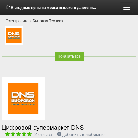
"Выгодные цены на мойки высокого давления Bort!" (23 Мая - 15 Июня 2026)
Пере
Электроника и Бытовая Техника
меню
Показать все
Цифровой супермаркет DNS
2
отзыва
добавить в любимые