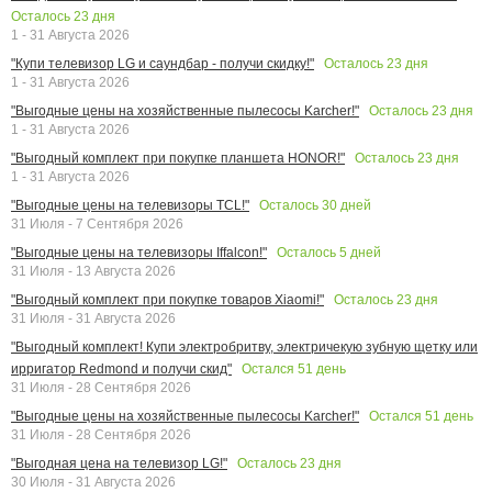
Осталось
23
дня
1 - 31 Августа 2026
Осталось
23
дня
"Купи телевизор LG и саундбар - получи скидку!"
1 - 31 Августа 2026
Осталось
23
дня
"Выгодные цены на хозяйственные пылесосы Karcher!"
1 - 31 Августа 2026
Осталось
23
дня
"Выгодный комплект при покупке планшета HONOR!"
1 - 31 Августа 2026
Осталось
30
дней
"Выгодные цены на телевизоры TCL!"
31 Июля - 7 Сентября 2026
Осталось
5
дней
"Выгодные цены на телевизоры Iffalcon!"
31 Июля - 13 Августа 2026
Осталось
23
дня
"Выгодный комплект при покупке товаров Xiaomi!"
31 Июля - 31 Августа 2026
"Выгодный комплект! Купи электробритву, электричекую зубную щетку или
Остался
51
день
ирригатор Redmond и получи скид"
31 Июля - 28 Сентября 2026
Остался
51
день
"Выгодные цены на хозяйственные пылесосы Karcher!"
31 Июля - 28 Сентября 2026
Осталось
23
дня
"Выгодная цена на телевизор LG!"
30 Июля - 31 Августа 2026