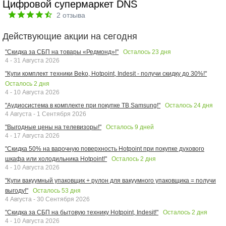
Цифровой супермаркет DNS
2
отзыва
Действующие акции на сегодня
Осталось
23
дня
"Скидка за СБП на товары «Редмонд»!"
4 - 31 Августа 2026
"Купи комплект техники Beko, Hotpoint, Indesit - получи скидку до 30%!"
Осталось
2
дня
4 - 10 Августа 2026
Осталось
24
дня
"Аудиосистема в комплекте при покупке ТВ Samsung!"
4 Августа - 1 Сентября 2026
Осталось
9
дней
"Выгодные цены на телевизоры!"
4 - 17 Августа 2026
"Скидка 50% на варочную поверхность Hotpoint при покупке духового
Осталось
2
дня
шкафа или холодильника Hotpoint!"
4 - 10 Августа 2026
"Купи вакуумный упаковщик + рулон для вакуумного упаковщика = получи
Осталось
53
дня
выгоду!"
4 Августа - 30 Сентября 2026
Осталось
2
дня
"Скидка за СБП на бытовую технику Hotpoint, Indesit!"
4 - 10 Августа 2026