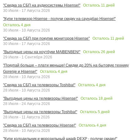
Осталось
11
дней
"Скидка за СБП на аудиосистемы Hisense!"
30 Июля - 17 Августа 2026
"Купи телевизор Hisense - получи скидку на саундбар Hisense!"
Осталось
4
дня
30 Июля - 10 Августа 2026
Осталось
11
дней
"Скидка за СБП при покупке мониторов Hisense"
30 Июля - 17 Августа 2026
Осталось
26
дней
"Выгодные цены на ноутбуки MAIBENBEN!"
29 Июля - 1 Сентября 2026
"Покупай больше – плати меньше! Скидки до 20% на бытовую технику
Осталось
4
дня
Gorenje и Hisense!"
28 Июля - 10 Августа 2026
Осталось
4
дня
"Скидка за СБП на телевизоры Toshiba!"
28 Июля - 10 Августа 2026
Осталось
18
дней
"Выгодные цены на телевизоры Hisense!"
28 Июля - 24 Августа 2026
Осталось
5
дней
"Выгодные цены на телевизоры Toshiba!"
28 Июля - 11 Августа 2026
Осталось
4
дня
"Скидка за СБП на телевизоры Hisense!"
28 Июля - 10 Августа 2026
"Купи холодильник и морозильный шкаф DEXP - получи скидку!"