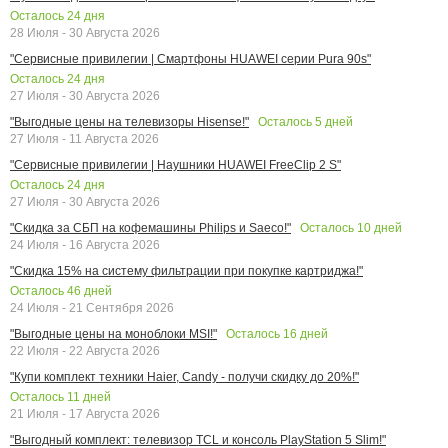
Осталось
24
дня
28 Июля - 30 Августа 2026
"Сервисные привилегии | Смартфоны HUAWEI серии Pura 90s"
Осталось
24
дня
27 Июля - 30 Августа 2026
Осталось
5
дней
"Выгодные цены на телевизоры Hisense!"
27 Июля - 11 Августа 2026
"Сервисные привилегии | Наушники HUAWEI FreeClip 2 S"
Осталось
24
дня
27 Июля - 30 Августа 2026
Осталось
10
дней
"Скидка за СБП на кофемашины Philips и Saeco!"
24 Июля - 16 Августа 2026
"Скидка 15% на систему фильтрации при покупке картриджа!"
Осталось
46
дней
24 Июля - 21 Сентября 2026
Осталось
16
дней
"Выгодные цены на моноблоки MSI!"
22 Июля - 22 Августа 2026
"Купи комплект техники Haier, Candy - получи скидку до 20%!"
Осталось
11
дней
21 Июля - 17 Августа 2026
"Выгодный комплект: телевизор TCL и консоль PlayStation 5 Slim!"