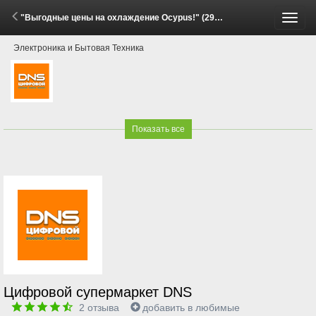
"Выгодные цены на охлаждение Ocypus!" (29 Мая - 15 Июня 2026)
Пере
Электроника и Бытовая Техника
меню
Показать все
Цифровой супермаркет DNS
2
отзыва
добавить в любимые