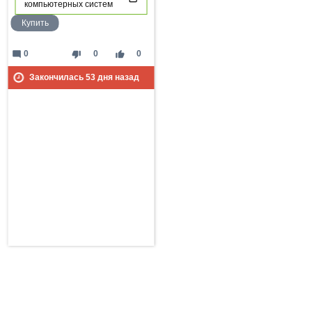
компьютерных систем
Купить
mode_comment
thumb_down
thumb_up
0
0
0
Закончилась
53
дня назад