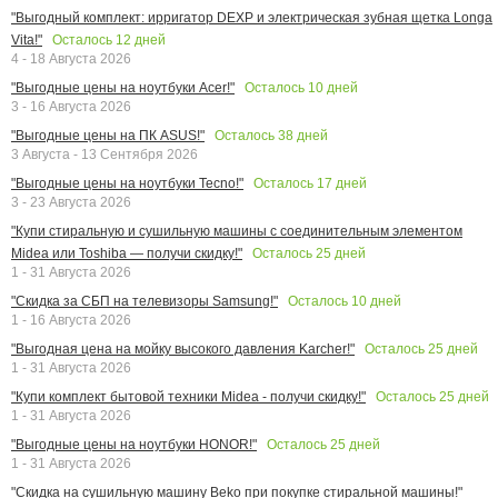
"Выгодный комплект: ирригатор DEXP и электрическая зубная щетка Longa
Осталось
12
дней
Vita!"
4 - 18 Августа 2026
Осталось
10
дней
"Выгодные цены на ноутбуки Acer!"
3 - 16 Августа 2026
Осталось
38
дней
"Выгодные цены на ПК ASUS!"
3 Августа - 13 Сентября 2026
Осталось
17
дней
"Выгодные цены на ноутбуки Tecno!"
3 - 23 Августа 2026
"Купи стиральную и сушильную машины с соединительным элементом
Осталось
25
дней
Midea или Toshiba — получи скидку!"
1 - 31 Августа 2026
Осталось
10
дней
"Скидка за СБП на телевизоры Samsung!"
1 - 16 Августа 2026
Осталось
25
дней
"Выгодная цена на мойку высокого давления Karcher!"
1 - 31 Августа 2026
Осталось
25
дней
"Купи комплект бытовой техники Midea - получи скидку!"
1 - 31 Августа 2026
Осталось
25
дней
"Выгодные цены на ноутбуки HONOR!"
1 - 31 Августа 2026
"Скидка на сушильную машину Beko при покупке стиральной машины!"