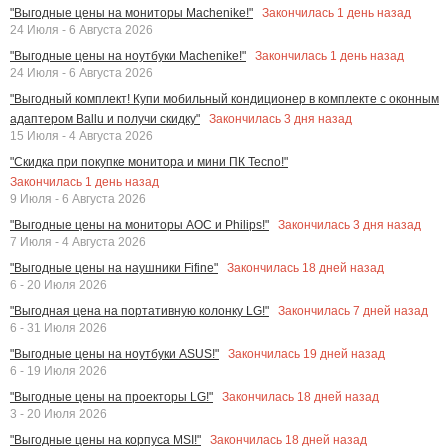
Закончилась
1
день назад
"Выгодные цены на мониторы Machenike!"
24 Июля - 6 Августа 2026
Закончилась
1
день назад
"Выгодные цены на ноутбуки Machenike!"
24 Июля - 6 Августа 2026
"Выгодный комплект! Купи мобильный кондиционер в комплекте с оконным
Закончилась
3
дня назад
адаптером Ballu и получи скидку"
15 Июля - 4 Августа 2026
"Скидка при покупке монитора и мини ПК Tecno!"
Закончилась
1
день назад
9 Июля - 6 Августа 2026
Закончилась
3
дня назад
"Выгодные цены на мониторы AOC и Philips!"
7 Июля - 4 Августа 2026
Закончилась
18
дней назад
"Выгодные цены на наушники Fifine"
6 - 20 Июля 2026
Закончилась
7
дней назад
"Выгодная цена на портативную колонку LG!"
6 - 31 Июля 2026
Закончилась
19
дней назад
"Выгодные цены на ноутбуки ASUS!"
6 - 19 Июля 2026
Закончилась
18
дней назад
"Выгодные цены на проекторы LG!"
3 - 20 Июля 2026
Закончилась
18
дней назад
"Выгодные цены на корпуса MSI!"