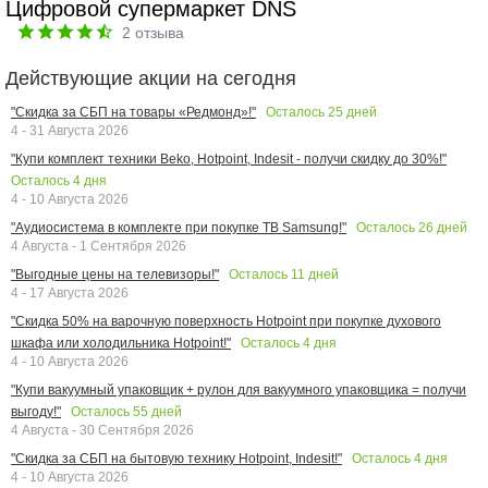
Цифровой супермаркет DNS
2
отзыва
Действующие акции на сегодня
Осталось
25
дней
"Скидка за СБП на товары «Редмонд»!"
4 - 31 Августа 2026
"Купи комплект техники Beko, Hotpoint, Indesit - получи скидку до 30%!"
Осталось
4
дня
4 - 10 Августа 2026
Осталось
26
дней
"Аудиосистема в комплекте при покупке ТВ Samsung!"
4 Августа - 1 Сентября 2026
Осталось
11
дней
"Выгодные цены на телевизоры!"
4 - 17 Августа 2026
"Скидка 50% на варочную поверхность Hotpoint при покупке духового
Осталось
4
дня
шкафа или холодильника Hotpoint!"
4 - 10 Августа 2026
"Купи вакуумный упаковщик + рулон для вакуумного упаковщика = получи
Осталось
55
дней
выгоду!"
4 Августа - 30 Сентября 2026
Осталось
4
дня
"Скидка за СБП на бытовую технику Hotpoint, Indesit!"
4 - 10 Августа 2026