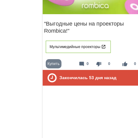
"Выгодные цены на проекторы
Rombica!"
Мультимедийные проекторы
mode_comment
thumb_down
thumb_up
Купить
0
0
0
Закончилась
53
дня назад