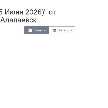
5 Июня 2026)" от
 Алапаевск


Товары
Каталоги