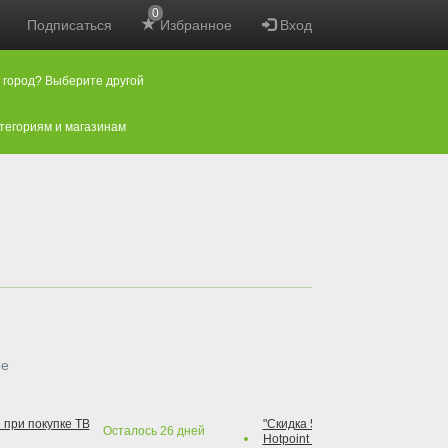
0
Подписаться
Избранное
Вход
 город? Выберите другой
атегориям и магазинам
ые
 при покупке ТВ
"Скидка 50% на варочную повер
Осталось
26
дней
Hotpoint при покупке духового 