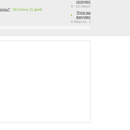
холодильника Hotpoint!"
4 - 10 Августа 2026
зоры!"
Осталось
11
дней
"Купи вакуумный упаковщик + р
вакуумного упаковщика = получи
4 Августа - 30 Сентября 2026