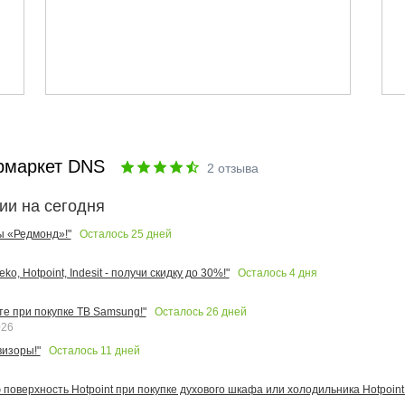
рмаркет DNS
2
отзыва
ии на сегодня
Осталось
25
дней
ы «Редмонд»!"
Осталось
4
дня
o, Hotpoint, Indesit - получи скидку до 30%!"
Осталось
26
дней
те при покупке ТВ Samsung!"
026
Осталось
11
дней
изоры!"
поверхность Hotpoint при покупке духового шкафа или холодильника Hotpoint!