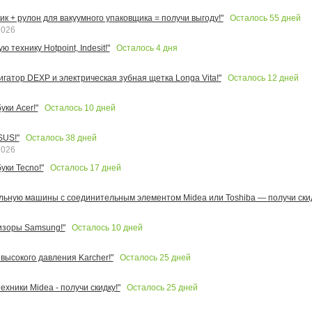
Осталось
55
дней
к + рулон для вакуумного упаковщика = получи выгоду!"
2026
Осталось
4
дня
 технику Hotpoint, Indesit!"
Осталось
12
дней
игатор DEXP и электрическая зубная щетка Longa Vita!"
Осталось
10
дней
ки Acer!"
Осталось
38
дней
SUS!"
2026
Осталось
17
дней
уки Tecno!"
льную машины с соединительным элементом Midea или Toshiba — получи скид
Осталось
10
дней
изоры Samsung!"
Осталось
25
дней
высокого давления Karcher!"
Осталось
25
дней
ехники Midea - получи скидку!"