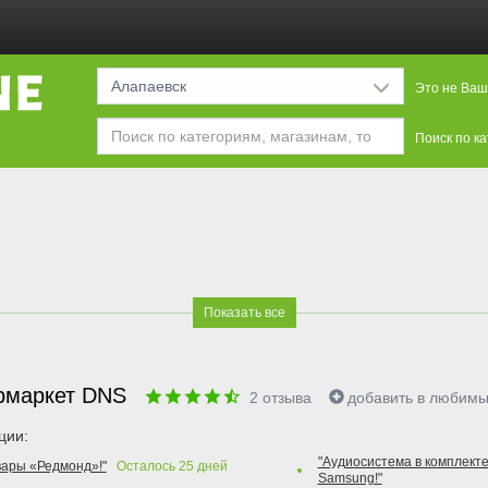
Алапаевск
Это не Ваш
Поиск по к
Показать все
рмаркет DNS
2
отзыва
добавить в любим
ции:
"Аудиосистема в комплекте
вары «Редмонд»!"
Осталось
25
дней
Samsung!"