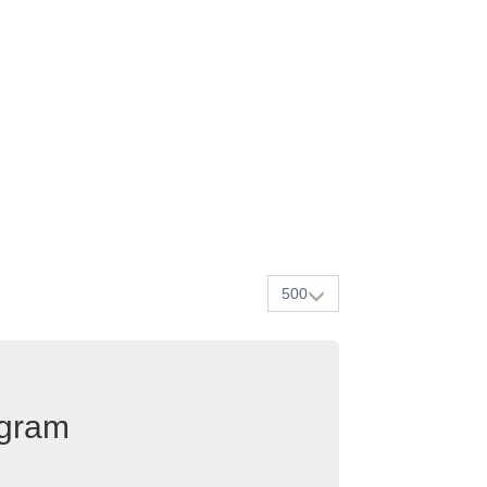
500
egram