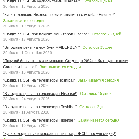
Осталось
8
дней
"Скидка за СБП на аудиосистемы Hisense!"
30 Июля - 17 Августа 2026
"Купи телевизор Hisense - получи скидку на саундбар Hisense!"
Заканчивается сегодня
30 Июля - 10 Августа 2026
Осталось
8
дней
"Скидка за СБП при покупке мониторов Hisense"
30 Июля - 17 Августа 2026
Осталось
23
дня
"Выгодные цены на ноутбуки MAIBENBEN!"
29 Июля - 1 Сентября 2026
"Покупай больше – плати меньше! Скидки до 20% на бытовую технику
Заканчивается сегодня
Gorenje и Hisense!"
28 Июля - 10 Августа 2026
Заканчивается сегодня
"Скидка за СБП на телевизоры Toshiba!"
28 Июля - 10 Августа 2026
Осталось
15
дней
"Выгодные цены на телевизоры Hisense!"
28 Июля - 24 Августа 2026
Осталось
2
дня
"Выгодные цены на телевизоры Toshiba!"
28 Июля - 11 Августа 2026
Заканчивается сегодня
"Скидка за СБП на телевизоры Hisense!"
28 Июля - 10 Августа 2026
"Купи холодильник и морозильный шкаф DEXP - получи скидку!"