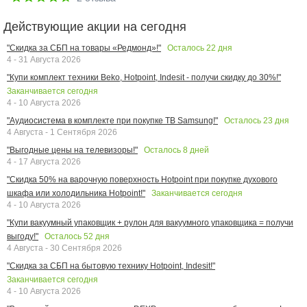
Действующие акции на сегодня
Осталось
22
дня
"Скидка за СБП на товары «Редмонд»!"
4 - 31 Августа 2026
"Купи комплект техники Beko, Hotpoint, Indesit - получи скидку до 30%!"
Заканчивается сегодня
4 - 10 Августа 2026
Осталось
23
дня
"Аудиосистема в комплекте при покупке ТВ Samsung!"
4 Августа - 1 Сентября 2026
Осталось
8
дней
"Выгодные цены на телевизоры!"
4 - 17 Августа 2026
"Скидка 50% на варочную поверхность Hotpoint при покупке духового
Заканчивается сегодня
шкафа или холодильника Hotpoint!"
4 - 10 Августа 2026
"Купи вакуумный упаковщик + рулон для вакуумного упаковщика = получи
Осталось
52
дня
выгоду!"
4 Августа - 30 Сентября 2026
"Скидка за СБП на бытовую технику Hotpoint, Indesit!"
Заканчивается сегодня
4 - 10 Августа 2026