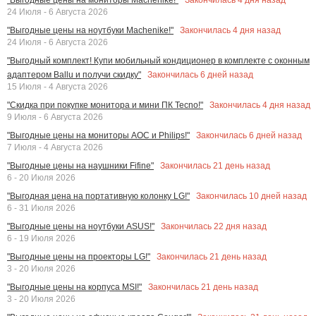
24 Июля - 6 Августа 2026
Закончилась
4
дня назад
"Выгодные цены на ноутбуки Machenike!"
24 Июля - 6 Августа 2026
"Выгодный комплект! Купи мобильный кондиционер в комплекте с оконным
Закончилась
6
дней назад
адаптером Ballu и получи скидку"
15 Июля - 4 Августа 2026
Закончилась
4
дня назад
"Скидка при покупке монитора и мини ПК Tecno!"
9 Июля - 6 Августа 2026
Закончилась
6
дней назад
"Выгодные цены на мониторы AOC и Philips!"
7 Июля - 4 Августа 2026
Закончилась
21
день назад
"Выгодные цены на наушники Fifine"
6 - 20 Июля 2026
Закончилась
10
дней назад
"Выгодная цена на портативную колонку LG!"
6 - 31 Июля 2026
Закончилась
22
дня назад
"Выгодные цены на ноутбуки ASUS!"
6 - 19 Июля 2026
Закончилась
21
день назад
"Выгодные цены на проекторы LG!"
3 - 20 Июля 2026
Закончилась
21
день назад
"Выгодные цены на корпуса MSI!"
3 - 20 Июля 2026