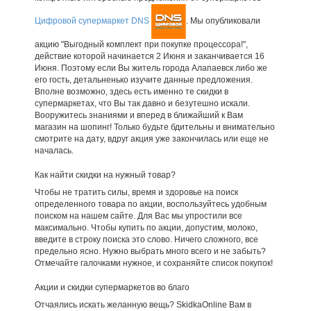
Цифровой супермаркет DNS
. Мы опубликовали
акцию "Выгодный комплект при покупке процессора!",
действие которой начинается 2 Июня и заканчивается 16
Июня. Поэтому если Вы житель города Алапаевск либо же
его гость, детальненько изучите данные предложения.
Вполне возможно, здесь есть именно те скидки в
супермаркетах, что Вы так давно и безутешно искали.
Вооружитесь знаниями и вперед в ближайший к Вам
магазин на шопинг! Только будьте бдительны и внимательно
смотрите на дату, вдруг акция уже закончилась или еще не
началась.
Как найти скидки на нужный товар?
Чтобы не тратить силы, время и здоровье на поиск
определенного товара по акции, воспользуйтесь удобным
поиском на нашем сайте. Для Вас мы упростили все
максимально. Чтобы купить по акции, допустим, молоко,
введите в строку поиска это слово. Ничего сложного, все
предельно ясно. Нужно выбрать много всего и не забыть?
Отмечайте галочками нужное, и сохраняйте список покупок!
Акции и скидки супермаркетов во благо
Отчаялись искать желанную вещь? SkidkaOnline Вам в