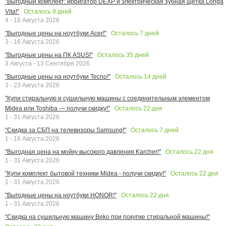
"Выгодный комплект: ирригатор DEXP и электрическая зубная щетка Longa
Осталось
9
дней
Vita!"
4 - 18 Августа 2026
Осталось
7
дней
"Выгодные цены на ноутбуки Acer!"
3 - 16 Августа 2026
Осталось
35
дней
"Выгодные цены на ПК ASUS!"
3 Августа - 13 Сентября 2026
Осталось
14
дней
"Выгодные цены на ноутбуки Tecno!"
3 - 23 Августа 2026
"Купи стиральную и сушильную машины с соединительным элементом
Осталось
22
дня
Midea или Toshiba — получи скидку!"
1 - 31 Августа 2026
Осталось
7
дней
"Скидка за СБП на телевизоры Samsung!"
1 - 16 Августа 2026
Осталось
22
дня
"Выгодная цена на мойку высокого давления Karcher!"
1 - 31 Августа 2026
Осталось
22
дня
"Купи комплект бытовой техники Midea - получи скидку!"
1 - 31 Августа 2026
Осталось
22
дня
"Выгодные цены на ноутбуки HONOR!"
1 - 31 Августа 2026
"Скидка на сушильную машину Beko при покупке стиральной машины!"