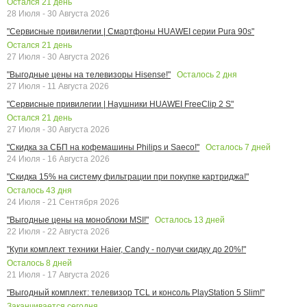
Остался
21
день
28 Июля - 30 Августа 2026
"Сервисные привилегии | Смартфоны HUAWEI серии Pura 90s"
Остался
21
день
27 Июля - 30 Августа 2026
Осталось
2
дня
"Выгодные цены на телевизоры Hisense!"
27 Июля - 11 Августа 2026
"Сервисные привилегии | Наушники HUAWEI FreeClip 2 S"
Остался
21
день
27 Июля - 30 Августа 2026
Осталось
7
дней
"Скидка за СБП на кофемашины Philips и Saeco!"
24 Июля - 16 Августа 2026
"Скидка 15% на систему фильтрации при покупке картриджа!"
Осталось
43
дня
24 Июля - 21 Сентября 2026
Осталось
13
дней
"Выгодные цены на моноблоки MSI!"
22 Июля - 22 Августа 2026
"Купи комплект техники Haier, Candy - получи скидку до 20%!"
Осталось
8
дней
21 Июля - 17 Августа 2026
"Выгодный комплект: телевизор TCL и консоль PlayStation 5 Slim!"
Заканчивается сегодня