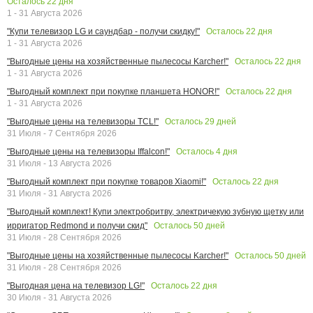
Осталось
22
дня
1 - 31 Августа 2026
Осталось
22
дня
"Купи телевизор LG и саундбар - получи скидку!"
1 - 31 Августа 2026
Осталось
22
дня
"Выгодные цены на хозяйственные пылесосы Karcher!"
1 - 31 Августа 2026
Осталось
22
дня
"Выгодный комплект при покупке планшета HONOR!"
1 - 31 Августа 2026
Осталось
29
дней
"Выгодные цены на телевизоры TCL!"
31 Июля - 7 Сентября 2026
Осталось
4
дня
"Выгодные цены на телевизоры Iffalcon!"
31 Июля - 13 Августа 2026
Осталось
22
дня
"Выгодный комплект при покупке товаров Xiaomi!"
31 Июля - 31 Августа 2026
"Выгодный комплект! Купи электробритву, электричекую зубную щетку или
Осталось
50
дней
ирригатор Redmond и получи скид"
31 Июля - 28 Сентября 2026
Осталось
50
дней
"Выгодные цены на хозяйственные пылесосы Karcher!"
31 Июля - 28 Сентября 2026
Осталось
22
дня
"Выгодная цена на телевизор LG!"
30 Июля - 31 Августа 2026