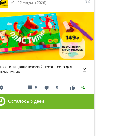
(6 - 12 Августа 2026)
Пластилин, кинетический песок, тесто для
лепки, глина
lace
mode_comment
thumb_down
thumb_up
0
0
+1
Осталось
5
дней