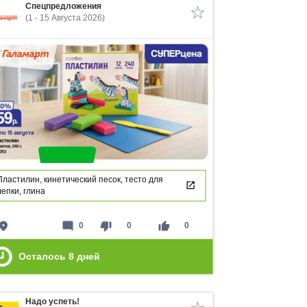
Спецпредложения
(1 - 15 Августа 2026)
Пластилин, кинетический песок, тесто для
лепки, глина
lace
mode_comment
thumb_down
thumb_up
0
0
0
Осталось
8
дней
Надо успеть!