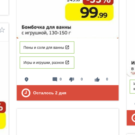
Пены и соли для ванны
Игры и игрушки, разное
place
mode_comment
thumb_down
thumb_up
0
0
0
Осталось
2
дня
p