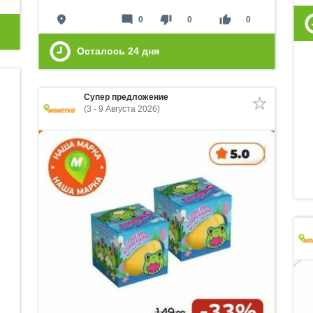
place
mode_comment
thumb_down
thumb_up
0
0
0
Осталось
24
дня
Супер предложение
(3 - 9 Августа 2026)