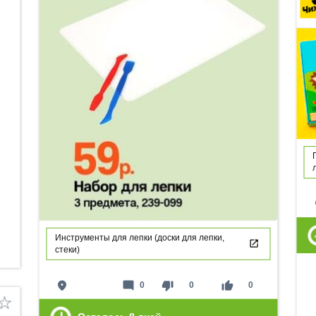
p
Инструменты для лепки (доски для лепки,
стеки)
place
mode_comment
thumb_down
thumb_up
0
0
0