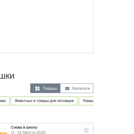
ушки


Товары
Каталоги
ика
Животные и товары для питомцев
Товары для новорожденных и
Снова в школу
(3 - 31 Августа 2026)