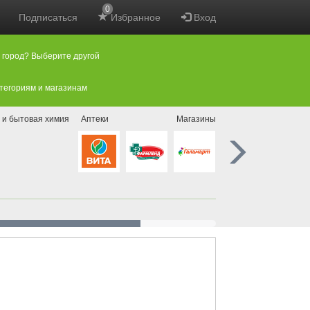
0
Подписаться
Избранное
Вход
 город? Выберите другой
атегориям и магазинам
 и бытовая химия
Аптеки
Магазины нового формата