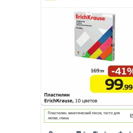
Пластилин, кинетический песок, тесто для
лепки, глина
0
0
0