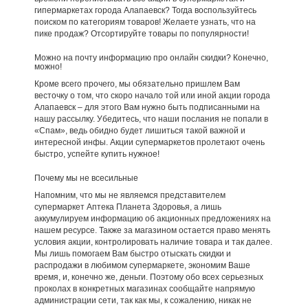
гипермаркетах города Алапаевск? Тогда воспользуйтесь
поиском по категориям товаров! Желаете узнать, что на
пике продаж? Отсортируйте товары по популярности!
Можно на почту информацию про онлайн скидки? Конечно,
можно!
Кроме всего прочего, мы обязательно пришлем Вам
весточку о том, что скоро начало той или иной акции города
Алапаевск – для этого Вам нужно быть подписанными на
нашу рассылку. Убедитесь, что наши послания не попали в
«Спам», ведь обидно будет лишиться такой важной и
интересной инфы. Акции супермаркетов пролетают очень
быстро, успейте купить нужное!
Почему мы не всесильные
Напомним, что мы не являемся представителем
супермаркет Аптека Планета Здоровья, а лишь
аккумулируем информацию об акционных предложениях на
нашем ресурсе. Также за магазином остается право менять
условия акции, контролировать наличие товара и так далее.
Мы лишь помогаем Вам быстро отыскать скидки и
распродажи в любимом супермаркете, экономим Ваше
время, и, конечно же, деньги. Поэтому обо всех серьезных
проколах в конкретных магазинах сообщайте напрямую
администрации сети, так как мы, к сожалению, никак не