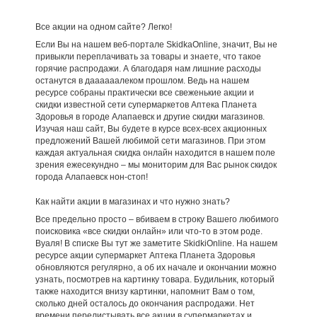
Все акции на одном сайте? Легко!
Если Вы на нашем веб-портале SkidkaOnline, значит, Вы не
привыкли переплачивать за товары и знаете, что такое
горячие распродажи. А благодаря нам лишние расходы
останутся в даааааалеком прошлом. Ведь на нашем
ресурсе собраны практически все свеженькие акции и
скидки известной сети супермаркетов Аптека Планета
Здоровья в городе Алапаевск и другие скидки магазинов.
Изучая наш сайт, Вы будете в курсе всех-всех акционных
предложений Вашей любимой сети магазинов. При этом
каждая актуальная скидка онлайн находится в нашем поле
зрения ежесекундно – мы мониторим для Вас рынок скидок
города Алапаевск нон-стоп!
Как найти акции в магазинах и что нужно знать?
Все предельно просто – вбиваем в строку Вашего любимого
поисковика «все скидки онлайн» или что-то в этом роде.
Вуаля! В списке Вы тут же заметите SkidkiOnline. На нашем
ресурсе акции супермаркет Аптека Планета Здоровья
обновляются регулярно, а об их начале и окончании можно
узнать, посмотрев на картинку товара. Будильник, который
также находится внизу картинки, напомнит Вам о том,
сколько дней осталось до окончания распродажи. Нет
времени перелистывать все акции в супермаркетах и