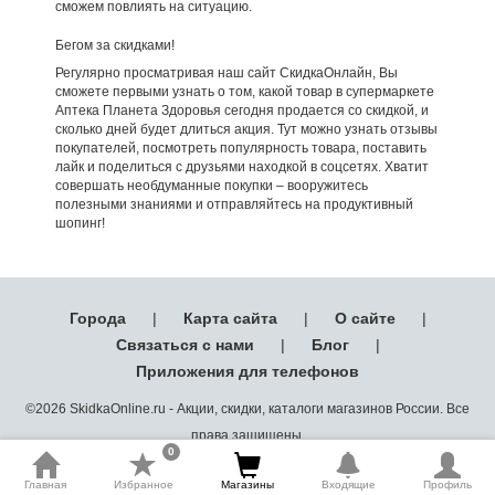
сможем повлиять на ситуацию.
Бегом за скидками!
Регулярно просматривая наш сайт СкидкаОнлайн, Вы
сможете первыми узнать о том, какой товар в супермаркете
Аптека Планета Здоровья сегодня продается со скидкой, и
сколько дней будет длиться акция. Тут можно узнать отзывы
покупателей, посмотреть популярность товара, поставить
лайк и поделиться с друзьями находкой в соцсетях. Хватит
совершать необдуманные покупки – вооружитесь
полезными знаниями и отправляйтесь на продуктивный
шопинг!
Города
|
Карта сайта
|
О сайте
|
Связаться с нами
|
Блог
|
Приложения для телефонов
©2026 SkidkaOnline.ru - Акции, скидки, каталоги магазинов России. Все
права защищены.
0
Главная
Избранное
Магазины
Входящие
Профиль