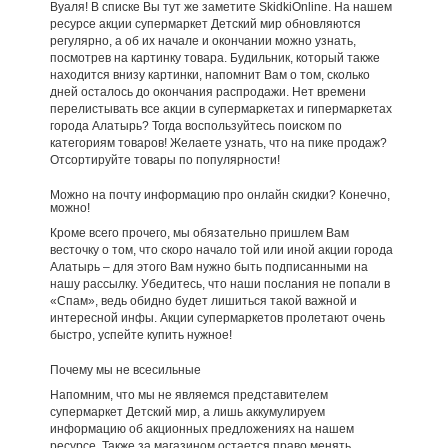
Вуаля! В списке Вы тут же заметите SkidkiOnline. На нашем
ресурсе акции супермаркет Детский мир обновляются
регулярно, а об их начале и окончании можно узнать,
посмотрев на картинку товара. Будильник, который также
находится внизу картинки, напомнит Вам о том, сколько
дней осталось до окончания распродажи. Нет времени
перелистывать все акции в супермаркетах и гипермаркетах
города Алатырь? Тогда воспользуйтесь поиском по
категориям товаров! Желаете узнать, что на пике продаж?
Отсортируйте товары по популярности!
Можно на почту информацию про онлайн скидки? Конечно,
можно!
Кроме всего прочего, мы обязательно пришлем Вам
весточку о том, что скоро начало той или иной акции города
Алатырь – для этого Вам нужно быть подписанными на
нашу рассылку. Убедитесь, что наши послания не попали в
«Спам», ведь обидно будет лишиться такой важной и
интересной инфы. Акции супермаркетов пролетают очень
быстро, успейте купить нужное!
Почему мы не всесильные
Напомним, что мы не являемся представителем
супермаркет Детский мир, а лишь аккумулируем
информацию об акционных предложениях на нашем
ресурсе. Также за магазином остается право менять