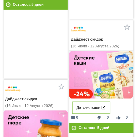
Осталось
5
дней
Дайджест скидок
(16 Июля - 12 Августа 2026)
Дайджест скидок
(16 Июля - 12 Августа 2026)
Детские каши
mode_comment
thumb_down
thumb_up
0
0
0
Осталось
5
дней