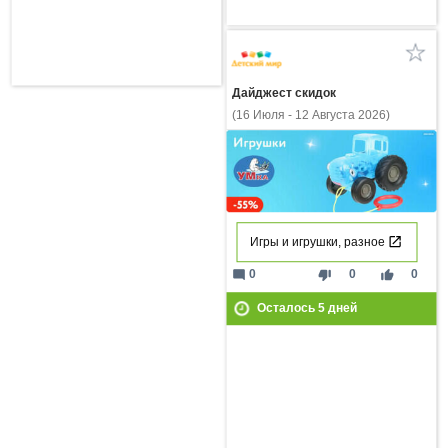
Дайджест скидок
(16 Июля - 12 Августа 2026)
Игры и игрушки, разное
mode_comment
thumb_down
thumb_up
0
0
0
Осталось
5
дней