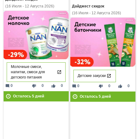
Дайджест скидок
(16 Июля - 12 Августа 2026)
(16 Июля - 12 Августа 2026)
Молочные смеси,
напитки, смеси для
Детские закуски
детского питания
mode_comment
thumb_down
thumb_up
0
0
0
mode_comment
thumb_down
thumb_up
0
0
0
Осталось
5
дней
Осталось
5
дней