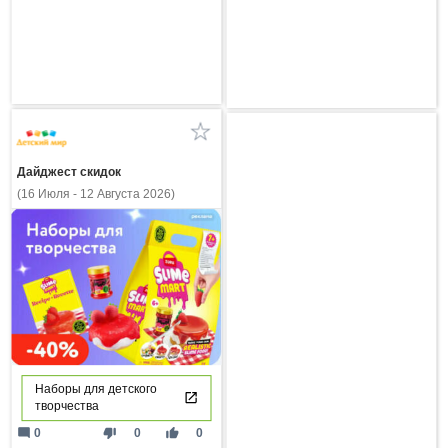
Дайджест скидок
(16 Июля - 12 Августа 2026)
Наборы для детского
творчества
mode_comment
thumb_down
thumb_up
0
0
0