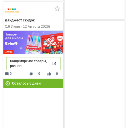
Дайджест скидок
(16 Июля - 12 Августа 2026)
Канцелярские товары,
разное
mode_comment
thumb_down
thumb_up
0
0
0
Осталось
5
дней