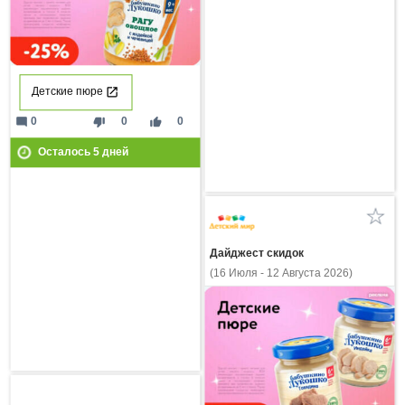
Детские пюре
mode_comment
thumb_down
thumb_up
0
0
0
Осталось
5
дней
Дайджест скидок
(16 Июля - 12 Августа 2026)