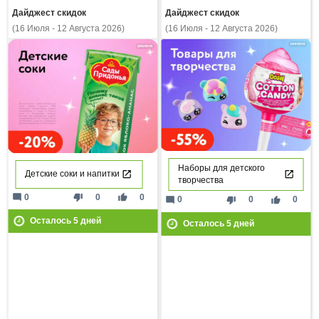
Дайджест скидок
Дайджест скидок
(16 Июля - 12 Августа 2026)
(16 Июля - 12 Августа 2026)
Наборы для детского
Детские соки и напитки
творчества
mode_comment
thumb_down
thumb_up
0
0
0
mode_comment
thumb_down
thumb_up
0
0
0
Осталось
5
дней
Осталось
5
дней