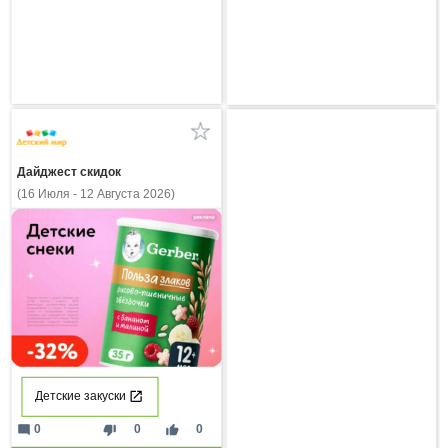
Дайджест скидок
(16 Июля - 12 Августа 2026)
Детские закуски
mode_comment
thumb_down
thumb_up
0
0
0