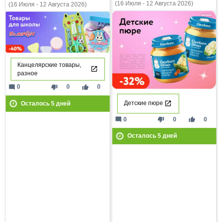
(16 Июля - 12 Августа 2026)
(16 Июля - 12 Августа 2026)
Канцелярские товары,
разное
mode_comment
thumb_down
thumb_up
0
0
0
Детские пюре
Осталось
5
дней
mode_comment
thumb_down
thumb_up
0
0
0
Осталось
5
дней