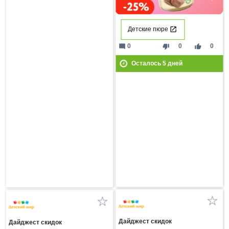
Детские пюре
mode_comment
thumb_down
thumb_up
0
0
0
Осталось
5
дней
Дайджест скидок
Дайджест скидок