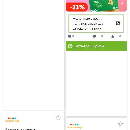
Молочные смеси,
напитки, смеси для
детского питания
mode_comment
thumb_down
thumb_up
0
0
0
Осталось
5
дней
Дайджест скидок