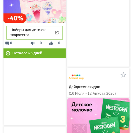
Наборы для детского
творчества
mode_comment
thumb_down
thumb_up
0
0
0
Осталось
5
дней
Дайджест скидок
(16 Июля - 12 Августа 2026)