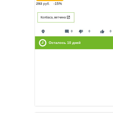
293
руб.
-15%
Колбаса, ветчина
place
mode_comment
thumb_down
thumb_up
0
0
0
Осталось
10
дней