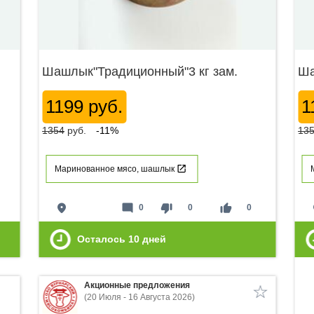
Шашлык"Традиционный"3 кг зам.
Ша
1199 руб.
1
1354
руб.
-11%
13
Маринованное мясо, шашлык
place
mode_comment
thumb_down
thumb_up
p
0
0
0
Осталось
10
дней
Акционные предложения
(20 Июля - 16 Августа 2026)