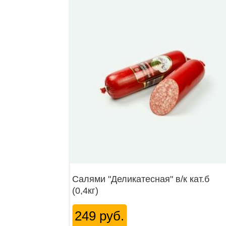
Салями "Деликатесная" в/к кат.б
(0,4кг)
249 руб.