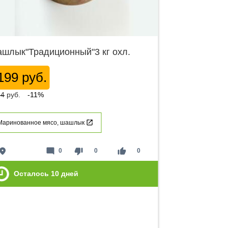
шлык"Традиционный"3 кг охл.
199 руб.
54
руб.
-11%
Маринованное мясо, шашлык
lace
mode_comment
thumb_down
thumb_up
0
0
0
Осталось
10
дней