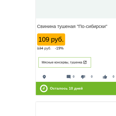
Свинина тушеная "По-сибирски"
109 руб.
134
руб.
-19%
Мясные консервы, тушенка
place
mode_comment
thumb_down
thumb_up
0
0
0
Осталось
10
дней