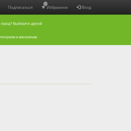
0
Подписаться
Избранное
Вход
 город? Выберите другой
атегориям и магазинам