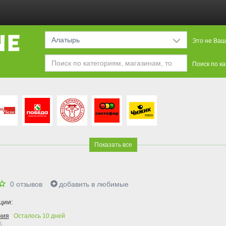
Алатырь
Это не Ваш
Поиск по к
Показать все
0
отзывов
добавить в любимые
ции:
ния
Осталось
10
дней
6