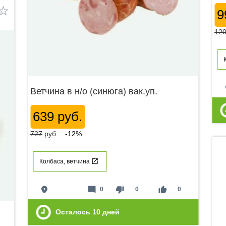
9
12
p
Ветчина в н/о (синюга) вак.уп.
639 руб.
727
руб.
-12%
Колбаса, ветчина
place
mode_comment
thumb_down
thumb_up
0
0
0
Осталось
10
дней