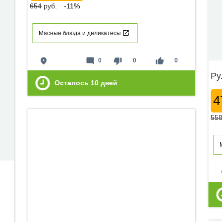
654
руб.
-11%
Мясные блюда и деликатесы
place
mode_comment
thumb_down
thumb_up
0
0
0
Ру
Осталось
10
дней
4
55
p