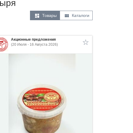
тыря


Товары
Каталоги
Акционные предложения
(20 Июля - 16 Августа 2026)