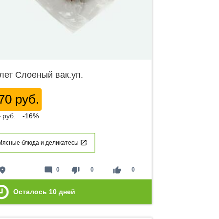
лет Слоеный вак.уп.
70 руб.
8
руб.
-16%
Мясные блюда и деликатесы
lace
mode_comment
thumb_down
thumb_up
0
0
0
Осталось
10
дней