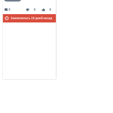
mode_comment
thumb_down
thumb_up
0
0
0
Закончилась
19
дней назад