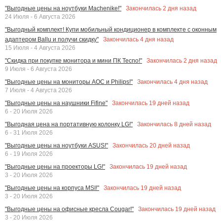
Закончилась
2
дня назад
"Выгодные цены на ноутбуки Machenike!"
24 Июля - 6 Августа 2026
"Выгодный комплект! Купи мобильный кондиционер в комплекте с оконным
Закончилась
4
дня назад
адаптером Ballu и получи скидку"
15 Июля - 4 Августа 2026
Закончилась
2
дня назад
"Скидка при покупке монитора и мини ПК Tecno!"
9 Июля - 6 Августа 2026
Закончилась
4
дня назад
"Выгодные цены на мониторы AOC и Philips!"
7 Июля - 4 Августа 2026
Закончилась
19
дней назад
"Выгодные цены на наушники Fifine"
6 - 20 Июля 2026
Закончилась
8
дней назад
"Выгодная цена на портативную колонку LG!"
6 - 31 Июля 2026
Закончилась
20
дней назад
"Выгодные цены на ноутбуки ASUS!"
6 - 19 Июля 2026
Закончилась
19
дней назад
"Выгодные цены на проекторы LG!"
3 - 20 Июля 2026
Закончилась
19
дней назад
"Выгодные цены на корпуса MSI!"
3 - 20 Июля 2026
Закончилась
19
дней назад
"Выгодные цены на офисные кресла Cougar!"
3 - 20 Июля 2026