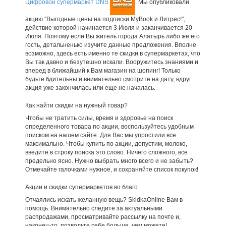
Цифровой супермаркет DNS
. Мы опубликовали
акцию "Выгодные цены на подписки MyBook и Литрес!",
действие которой начинается 3 Июля и заканчивается 20
Июля. Поэтому если Вы житель города Алатырь либо же его
гость, детальненько изучите данные предложения. Вполне
возможно, здесь есть именно те скидки в супермаркетах, что
Вы так давно и безутешно искали. Вооружитесь знаниями и
вперед в ближайший к Вам магазин на шопинг! Только
будьте бдительны и внимательно смотрите на дату, вдруг
акция уже закончилась или еще не началась.
Как найти скидки на нужный товар?
Чтобы не тратить силы, время и здоровье на поиск
определенного товара по акции, воспользуйтесь удобным
поиском на нашем сайте. Для Вас мы упростили все
максимально. Чтобы купить по акции, допустим, молоко,
введите в строку поиска это слово. Ничего сложного, все
предельно ясно. Нужно выбрать много всего и не забыть?
Отмечайте галочками нужное, и сохраняйте список покупок!
Акции и скидки супермаркетов во благо
Отчаялись искать желанную вещь? SkidkaOnline Вам в
помощь. Внимательно следите за актуальными
распродажами, просматривайте рассылку на почте и,
наконец-то, позвольте себе больше, чем можете!