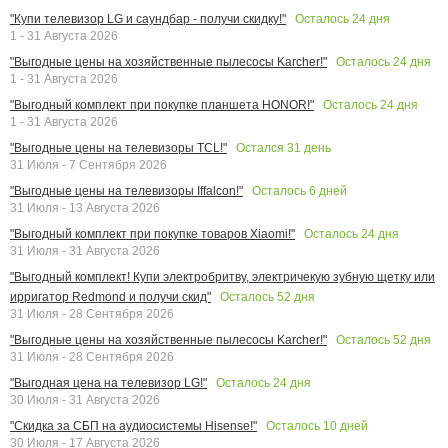
Осталось
24
дня
"Купи телевизор LG и саундбар - получи скидку!"
1 - 31 Августа 2026
Осталось
24
дня
"Выгодные цены на хозяйственные пылесосы Karcher!"
1 - 31 Августа 2026
Осталось
24
дня
"Выгодный комплект при покупке планшета HONOR!"
1 - 31 Августа 2026
Остался
31
день
"Выгодные цены на телевизоры TCL!"
31 Июля - 7 Сентября 2026
Осталось
6
дней
"Выгодные цены на телевизоры Iffalcon!"
31 Июля - 13 Августа 2026
Осталось
24
дня
"Выгодный комплект при покупке товаров Xiaomi!"
31 Июля - 31 Августа 2026
"Выгодный комплект! Купи электробритву, электричекую зубную щетку или
Осталось
52
дня
ирригатор Redmond и получи скид"
31 Июля - 28 Сентября 2026
Осталось
52
дня
"Выгодные цены на хозяйственные пылесосы Karcher!"
31 Июля - 28 Сентября 2026
Осталось
24
дня
"Выгодная цена на телевизор LG!"
30 Июля - 31 Августа 2026
Осталось
10
дней
"Скидка за СБП на аудиосистемы Hisense!"
30 Июля - 17 Августа 2026