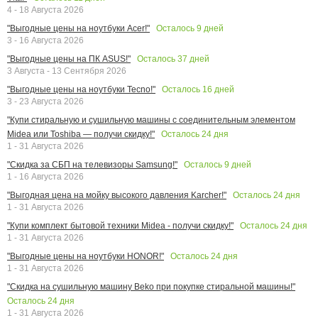
4 - 18 Августа 2026
Осталось
9
дней
"Выгодные цены на ноутбуки Acer!"
3 - 16 Августа 2026
Осталось
37
дней
"Выгодные цены на ПК ASUS!"
3 Августа - 13 Сентября 2026
Осталось
16
дней
"Выгодные цены на ноутбуки Tecno!"
3 - 23 Августа 2026
"Купи стиральную и сушильную машины с соединительным элементом
Осталось
24
дня
Midea или Toshiba — получи скидку!"
1 - 31 Августа 2026
Осталось
9
дней
"Скидка за СБП на телевизоры Samsung!"
1 - 16 Августа 2026
Осталось
24
дня
"Выгодная цена на мойку высокого давления Karcher!"
1 - 31 Августа 2026
Осталось
24
дня
"Купи комплект бытовой техники Midea - получи скидку!"
1 - 31 Августа 2026
Осталось
24
дня
"Выгодные цены на ноутбуки HONOR!"
1 - 31 Августа 2026
"Скидка на сушильную машину Beko при покупке стиральной машины!"
Осталось
24
дня
1 - 31 Августа 2026