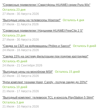
"Сервисные привилегии | Смартфоны HUAWEI серии Pura 90s"
Осталось
23
дня
27 Июля - 30 Августа 2026
Осталось
4
дня
"Выгодные цены на телевизоры Hisense!"
27 Июля - 11 Августа 2026
"Сервисные привилегии | Наушники HUAWEI FreeClip 2 S"
Осталось
23
дня
27 Июля - 30 Августа 2026
Осталось
9
дней
"Скидка за СБП на кофемашины Philips и Saeco!"
24 Июля - 16 Августа 2026
"Скидка 15% на систему фильтрации при покупке картриджа!"
Осталось
45
дней
24 Июля - 21 Сентября 2026
Осталось
15
дней
"Выгодные цены на моноблоки MSI!"
22 Июля - 22 Августа 2026
"Купи комплект техники Haier, Candy - получи скидку до 20%!"
Осталось
10
дней
21 Июля - 17 Августа 2026
"Выгодный комплект: телевизор TCL и консоль PlayStation 5 Slim!"
Осталось
3
дня
21 Июля - 10 Августа 2026