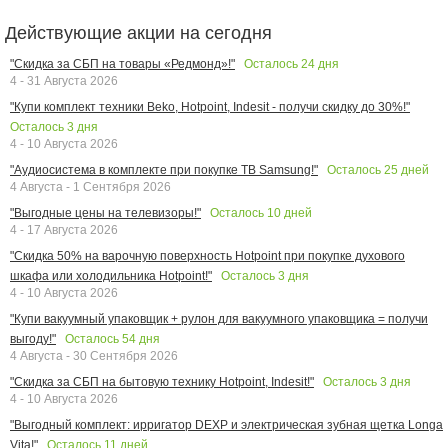
Действующие акции на сегодня
Осталось
24
дня
"Скидка за СБП на товары «Редмонд»!"
4 - 31 Августа 2026
"Купи комплект техники Beko, Hotpoint, Indesit - получи скидку до 30%!"
Осталось
3
дня
4 - 10 Августа 2026
Осталось
25
дней
"Аудиосистема в комплекте при покупке ТВ Samsung!"
4 Августа - 1 Сентября 2026
Осталось
10
дней
"Выгодные цены на телевизоры!"
4 - 17 Августа 2026
"Скидка 50% на варочную поверхность Hotpoint при покупке духового
Осталось
3
дня
шкафа или холодильника Hotpoint!"
4 - 10 Августа 2026
"Купи вакуумный упаковщик + рулон для вакуумного упаковщика = получи
Осталось
54
дня
выгоду!"
4 Августа - 30 Сентября 2026
Осталось
3
дня
"Скидка за СБП на бытовую технику Hotpoint, Indesit!"
4 - 10 Августа 2026
"Выгодный комплект: ирригатор DEXP и электрическая зубная щетка Longa
Осталось
11
дней
Vita!"