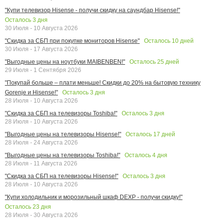
"Купи телевизор Hisense - получи скидку на саундбар Hisense!"
Осталось
3
дня
30 Июля - 10 Августа 2026
Осталось
10
дней
"Скидка за СБП при покупке мониторов Hisense"
30 Июля - 17 Августа 2026
Осталось
25
дней
"Выгодные цены на ноутбуки MAIBENBEN!"
29 Июля - 1 Сентября 2026
"Покупай больше – плати меньше! Скидки до 20% на бытовую технику
Осталось
3
дня
Gorenje и Hisense!"
28 Июля - 10 Августа 2026
Осталось
3
дня
"Скидка за СБП на телевизоры Toshiba!"
28 Июля - 10 Августа 2026
Осталось
17
дней
"Выгодные цены на телевизоры Hisense!"
28 Июля - 24 Августа 2026
Осталось
4
дня
"Выгодные цены на телевизоры Toshiba!"
28 Июля - 11 Августа 2026
Осталось
3
дня
"Скидка за СБП на телевизоры Hisense!"
28 Июля - 10 Августа 2026
"Купи холодильник и морозильный шкаф DEXP - получи скидку!"
Осталось
23
дня
28 Июля - 30 Августа 2026