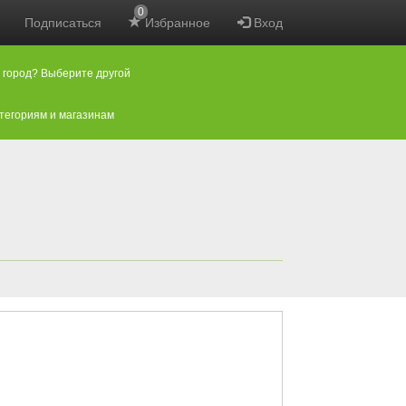
0
Подписаться
Избранное
Вход
 город? Выберите другой
атегориям и магазинам