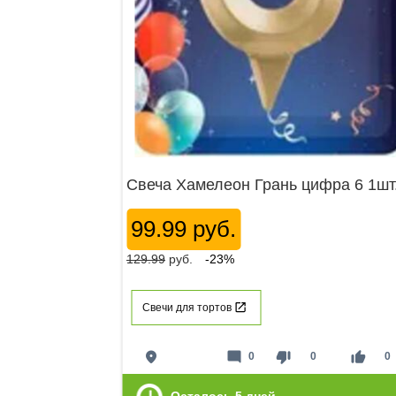
Свеча Хамелеон Грань цифра 6 1шт
99.99 руб.
129.99
руб.
-23%
Свечи для тортов
place
mode_comment
thumb_down
thumb_up
0
0
0