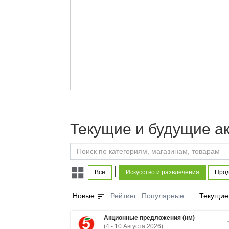
Текущие и будущие ак
|
Все
Искусство и развлечения
Прод
sort
Новые
Рейтинг
Популярные
Текущие
Акционные предложения (нм)
(4 - 10 Августа 2026)