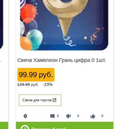
.
Свеча Хамелеон Грань цифра 0 1шт.
99.99 руб.
129.99
руб.
-23%
Свечи для тортов
place
mode_comment
thumb_down
thumb_up
0
0
0