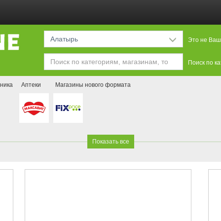
Алатырь
Это не Ваш
Поиск по к
ника
Аптеки
Магазины нового формата
Показать все