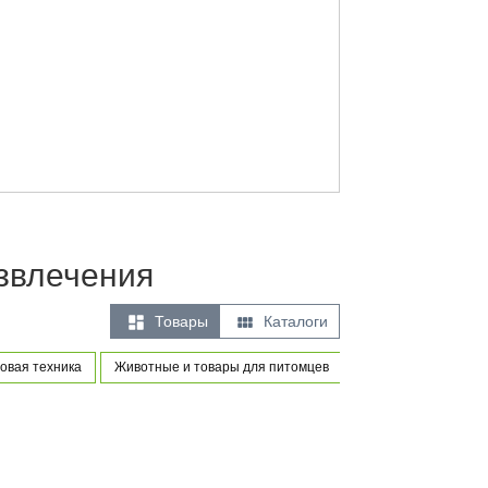
азвлечения


Товары
Каталоги
овая техника
Животные и товары для питомцев
Товары для новорож