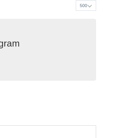
500
egram