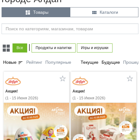


Товары
Каталоги
|
Все
Продукты и напитки
Игры и игрушки
sort
Новые
Рейтинг
Популярные
Текущие
Будущие
Прошед
Акция!
Акция!
(1 - 15 Июня 2026)
(1 - 15 Июня 2026)