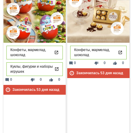
Конфеты, мармелад,
Конфеты, мармелад,
шоколад
шоколад
mode_comment
thumb_down
thumb_up
0
0
0
Куклы, фигурки и наборы
игрушек
Закончилась
53
дня назад
mode_comment
thumb_down
thumb_up
0
0
0
Закончилась
53
дня назад