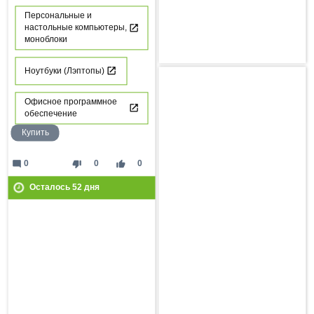
Персональные и
настольные компьютеры,
моноблоки
Ноутбуки (Лэптопы)
Офисное программное
обеспечение
Купить
mode_comment
thumb_down
thumb_up
0
0
0
Осталось
52
дня