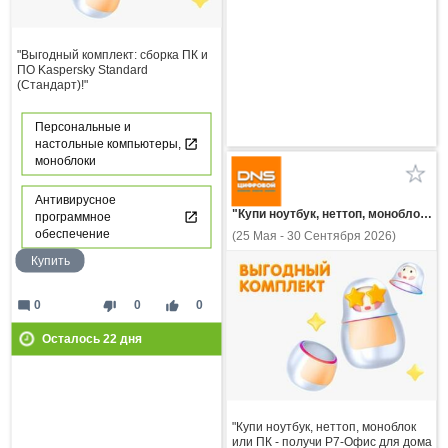
"Выгодный комплект: сборка ПК и
ПО Kaspersky Standard
(Стандарт)!"
Персональные и
настольные компьютеры,
моноблоки
Антивирусное
"Купи ноутбук, неттоп, моноблок или ПК - получи Р7-Офис для дома по специальной цене!"
программное
обеспечение
(25 Мая - 30 Сентября 2026)
Купить
mode_comment
thumb_down
thumb_up
0
0
0
Осталось
22
дня
"Купи ноутбук, неттоп, моноблок
или ПК - получи Р7-Офис для дома