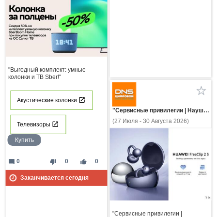
"Выгодный комплект: умные
колонки и ТВ Sber!"
Акустические колонки
"Сервисные привилегии | Наушники HUAWEI FreeClip 2 S"
(27 Июля - 30 Августа 2026)
Телевизоры
Купить
mode_comment
thumb_down
thumb_up
0
0
0
Заканчивается сегодня
"Сервисные привилегии |