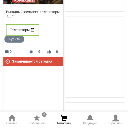
"Выгодный комплект: телевизоры
TCL!"
Телевизоры
Купить
mode_comment
thumb_down
thumb_up
0
0
0
Заканчивается сегодня
0
Главная
Избранное
Магазины
Входящие
Профиль