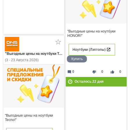
"Выгодные цены на ноутбуки
HONOR!"
Ноутбуки (Лэптопы)
"Выгодные цены на ноутбуки Tecno!"
Купить
(3 - 23 Августа 2026)
mode_comment
thumb_down
thumb_up
0
0
0
Осталось
22
дня
"Выгодные цены на ноутбуки
Tecno!"