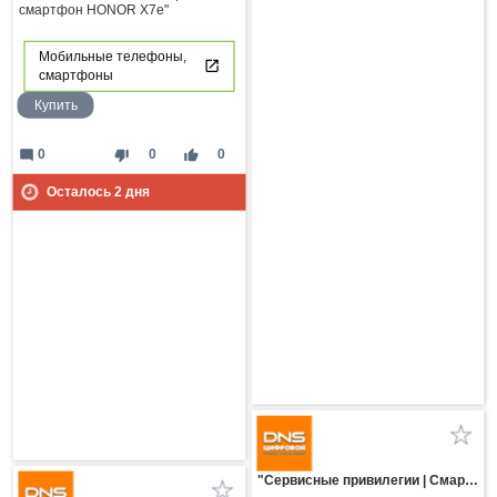
смартфон HONOR X7e"
Мобильные телефоны,
смартфоны
Купить
mode_comment
thumb_down
thumb_up
0
0
0
Осталось
2
дня
"Сервисные привилегии | Смартфоны HUAWEI серии Pura 90s"