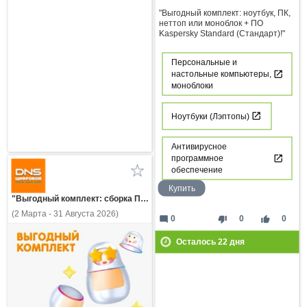
"Выгодный комплект: ноутбук, ПК,
неттоп или моноблок + ПО
Kaspersky Standard (Стандарт)!"
Персональные и
настольные компьютеры,
моноблоки
Ноутбуки (Лэптопы)
Антивирусное
программное
обеспечение
Купить
"Выгодный комплект: сборка ПК и ПО Kaspersky Standard (Стандарт)!"
(2 Марта - 31 Августа 2026)
mode_comment
thumb_down
thumb_up
0
0
0
Осталось
22
дня