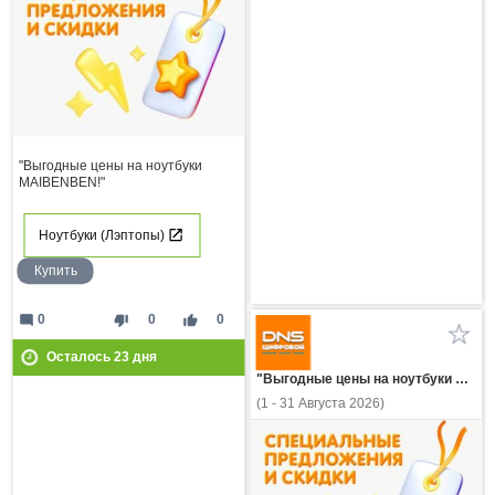
"Выгодные цены на ноутбуки
MAIBENBEN!"
Ноутбуки (Лэптопы)
Купить
mode_comment
thumb_down
thumb_up
0
0
0
Осталось
23
дня
"Выгодные цены на ноутбуки HONOR!"
(1 - 31 Августа 2026)