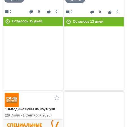
mode_comment
thumb_down
thumb_up
0
0
0
mode_comment
thumb_down
thumb_up
0
0
0
Осталось
35
дней
Осталось
13
дней
"Выгодные цены на ноутбуки MAIBENBEN!"
(29 Июля - 1 Сентября 2026)