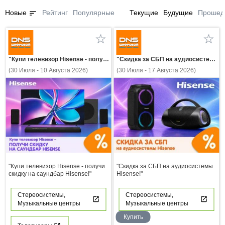
sort
Новые
Рейтинг
Популярные
Текущие
Будущие
Прошед
"Купи телевизор Hisense - получи скидку на саундбар Hisense!"
"Скидка за СБП на аудиосистемы Hisense!"
(30 Июля - 10 Августа 2026)
(30 Июля - 17 Августа 2026)
"Купи телевизор Hisense - получи
"Скидка за СБП на аудиосистемы
скидку на саундбар Hisense!"
Hisense!"
Стереосистемы,
Стереосистемы,
Музыкальные центры
Музыкальные центры
Купить