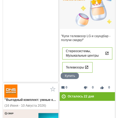
"Купи телевизор LG и саундбар -
получи скидку!"
Стереосистемы,
Музыкальные центры
Телевизоры
Купить
mode_comment
thumb_down
thumb_up
0
0
0
Осталось
22
дня
"Выгодный комплект: умные колонки и ТВ Sber!"
(16 Июня - 10 Августа 2026)