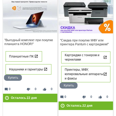
"Выгодный комплект при покупке
"Скидка при покупке МФУ или
планшета HONOR!"
принтера Pantum с картриджем!"
Картриджи с тонером и
Планшетные ПК
чернилами
Наушники и гарнитуры
Принтеры, МФУ,
копировальные аппараты
Купить
и факсы
Купить
mode_comment
thumb_down
thumb_up
0
0
0
mode_comment
thumb_down
thumb_up
0
0
0
Осталось
22
дня
Осталось
22
дня