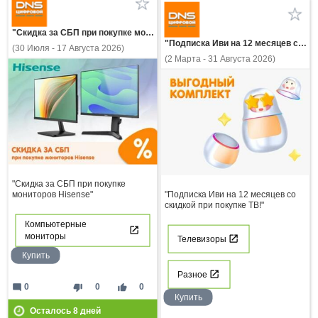
"Скидка за СБП при покупке мониторов Hisense"
"Подписка Иви на 12 месяцев со скидкой при покупке ТВ!"
(30 Июля - 17 Августа 2026)
(2 Марта - 31 Августа 2026)
"Скидка за СБП при покупке
мониторов Hisense"
"Подписка Иви на 12 месяцев со
скидкой при покупке ТВ!"
Компьютерные
мониторы
Телевизоры
Купить
Разное
mode_comment
thumb_down
thumb_up
0
0
0
Купить
Осталось
8
дней