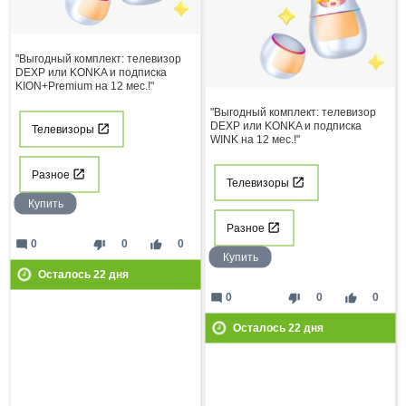
"Выгодный комплект: телевизор
DEXP или KONKA и подписка
KION+Premium на 12 мес.!"
"Выгодный комплект: телевизор
DEXP или KONKA и подписка
Телевизоры
WINK на 12 мес.!"
Разное
Телевизоры
Купить
Разное
mode_comment
thumb_down
thumb_up
0
0
0
Купить
Осталось
22
дня
mode_comment
thumb_down
thumb_up
0
0
0
Осталось
22
дня