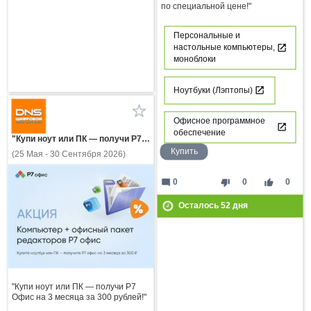
по специальной цене!"
Персональные и
настольные компьютеры,
моноблоки
Ноутбуки (Лэптопы)
Офисное программное
обеспечение
"Купи ноут или ПК — получи Р7 Офис на 3 месяца за 300 рублей!"
Купить
(25 Мая - 30 Сентября 2026)
mode_comment
thumb_down
thumb_up
0
0
0
Осталось
52
дня
"Купи ноут или ПК — получи Р7
Офис на 3 месяца за 300 рублей!"