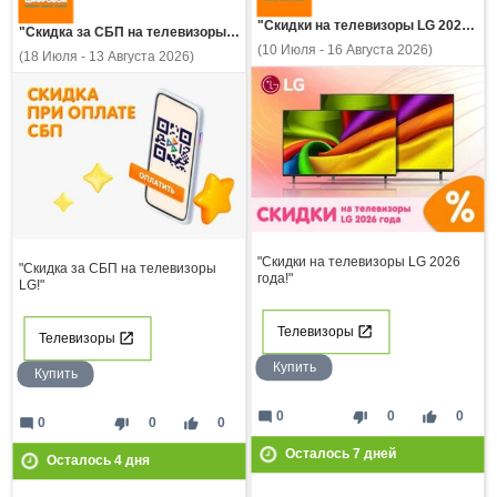
"Скидки на телевизоры LG 2026 года!"
"Скидка за СБП на телевизоры LG!"
(10 Июля - 16 Августа 2026)
(18 Июля - 13 Августа 2026)
"Скидки на телевизоры LG 2026
"Скидка за СБП на телевизоры
года!"
LG!"
Телевизоры
Телевизоры
Купить
Купить
mode_comment
thumb_down
thumb_up
0
0
0
mode_comment
thumb_down
thumb_up
0
0
0
Осталось
7
дней
Осталось
4
дня