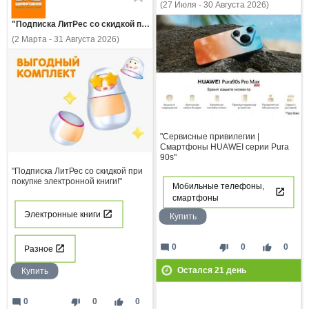
(27 Июля - 30 Августа 2026)
"Подписка ЛитРес со скидкой при покупке электронной книги!"
(2 Марта - 31 Августа 2026)
"Сервисные привилегии |
Смартфоны HUAWEI серии Pura
90s"
"Подписка ЛитРес со скидкой при
покупке электронной книги!"
Мобильные телефоны,
смартфоны
Электронные книги
Купить
mode_comment
thumb_down
thumb_up
0
0
0
Разное
Остался
21
день
Купить
mode_comment
thumb_down
thumb_up
0
0
0