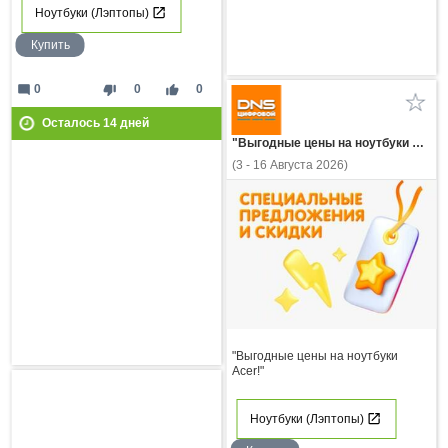
Ноутбуки (Лэптопы)
Купить
mode_comment
thumb_down
thumb_up
0
0
0
Осталось
14
дней
"Выгодные цены на ноутбуки Acer!"
(3 - 16 Августа 2026)
"Выгодные цены на ноутбуки
Acer!"
Ноутбуки (Лэптопы)