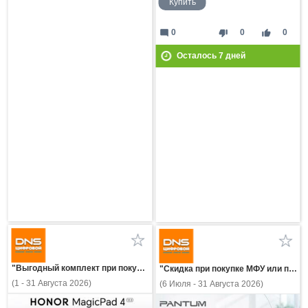
Купить
mode_comment
thumb_down
thumb_up
0
0
0
Осталось
7
дней
"Выгодный комплект при покупке планшета HONOR!"
"Скидка при покупке МФУ или принтера Pantum с картриджем!"
(1 - 31 Августа 2026)
(6 Июля - 31 Августа 2026)