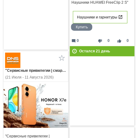
Наушники HUAWEI FreeClip 2 S"
Наушники и гарнитуры
Купить
mode_comment
thumb_down
thumb_up
0
0
0
Остался
21
день
"Сервисные привилегии | смартфон HONOR X7e"
(21 Июля - 11 Августа 2026)
"Сервисные привилегии |