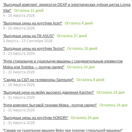
"Выгодный комплект: ирригатор DEXP и электрическая зубная щетка Longa
Осталось
11
дней
Vita!"
4 - 18 Августа 2026
Осталось
9
дней
"Выгодные цены на ноутбуки Acer!"
3 - 16 Августа 2026
Осталось
37
дней
"Выгодные цены на ПК ASUS!"
3 Августа - 13 Сентября 2026
Осталось
16
дней
"Выгодные цены на ноутбуки Tecno!"
3 - 23 Августа 2026
"Купи стиральную и сушильную машины с соединительным элементом
Осталось
24
дня
Midea или Toshiba — получи скидку!"
1 - 31 Августа 2026
Осталось
9
дней
"Скидка за СБП на телевизоры Samsung!"
1 - 16 Августа 2026
Осталось
24
дня
"Выгодная цена на мойку высокого давления Karcher!"
1 - 31 Августа 2026
Осталось
24
дня
"Купи комплект бытовой техники Midea - получи скидку!"
1 - 31 Августа 2026
Осталось
24
дня
"Выгодные цены на ноутбуки HONOR!"
1 - 31 Августа 2026
"Скидка на сушильную машину Beko при покупке стиральной машины!"