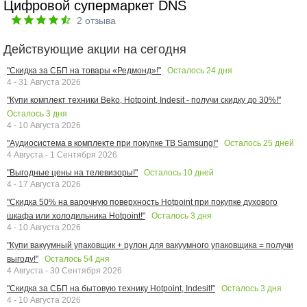
Цифровой супермаркет DNS
2
отзыва
Действующие акции на сегодня
Осталось
24
дня
"Скидка за СБП на товары «Редмонд»!"
4 - 31 Августа 2026
"Купи комплект техники Beko, Hotpoint, Indesit - получи скидку до 30%!"
Осталось
3
дня
4 - 10 Августа 2026
Осталось
25
дней
"Аудиосистема в комплекте при покупке ТВ Samsung!"
4 Августа - 1 Сентября 2026
Осталось
10
дней
"Выгодные цены на телевизоры!"
4 - 17 Августа 2026
"Скидка 50% на варочную поверхность Hotpoint при покупке духового
Осталось
3
дня
шкафа или холодильника Hotpoint!"
4 - 10 Августа 2026
"Купи вакуумный упаковщик + рулон для вакуумного упаковщика = получи
Осталось
54
дня
выгоду!"
4 Августа - 30 Сентября 2026
Осталось
3
дня
"Скидка за СБП на бытовую технику Hotpoint, Indesit!"
4 - 10 Августа 2026