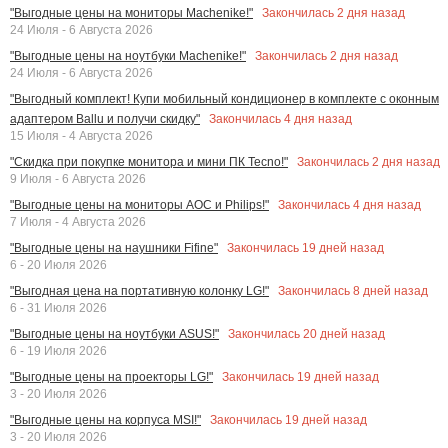
Закончилась
2
дня назад
"Выгодные цены на мониторы Machenike!"
24 Июля - 6 Августа 2026
Закончилась
2
дня назад
"Выгодные цены на ноутбуки Machenike!"
24 Июля - 6 Августа 2026
"Выгодный комплект! Купи мобильный кондиционер в комплекте с оконным
Закончилась
4
дня назад
адаптером Ballu и получи скидку"
15 Июля - 4 Августа 2026
Закончилась
2
дня назад
"Скидка при покупке монитора и мини ПК Tecno!"
9 Июля - 6 Августа 2026
Закончилась
4
дня назад
"Выгодные цены на мониторы AOC и Philips!"
7 Июля - 4 Августа 2026
Закончилась
19
дней назад
"Выгодные цены на наушники Fifine"
6 - 20 Июля 2026
Закончилась
8
дней назад
"Выгодная цена на портативную колонку LG!"
6 - 31 Июля 2026
Закончилась
20
дней назад
"Выгодные цены на ноутбуки ASUS!"
6 - 19 Июля 2026
Закончилась
19
дней назад
"Выгодные цены на проекторы LG!"
3 - 20 Июля 2026
Закончилась
19
дней назад
"Выгодные цены на корпуса MSI!"
3 - 20 Июля 2026