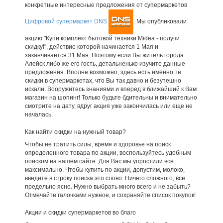
конкретные интересные предложения от супермаркетов
Цифровой супермаркет DNS
. Мы опубликовали
акцию "Купи комплект бытовой техники Midea - получи
скидку!", действие которой начинается 1 Мая и
заканчивается 31 Мая. Поэтому если Вы житель города
Алейск либо же его гость, детальненько изучите данные
предложения. Вполне возможно, здесь есть именно те
скидки в супермаркетах, что Вы так давно и безутешно
искали. Вооружитесь знаниями и вперед в ближайший к Вам
магазин на шопинг! Только будьте бдительны и внимательно
смотрите на дату, вдруг акция уже закончилась или еще не
началась.
Как найти скидки на нужный товар?
Чтобы не тратить силы, время и здоровье на поиск
определенного товара по акции, воспользуйтесь удобным
поиском на нашем сайте. Для Вас мы упростили все
максимально. Чтобы купить по акции, допустим, молоко,
введите в строку поиска это слово. Ничего сложного, все
предельно ясно. Нужно выбрать много всего и не забыть?
Отмечайте галочками нужное, и сохраняйте список покупок!
Акции и скидки супермаркетов во благо