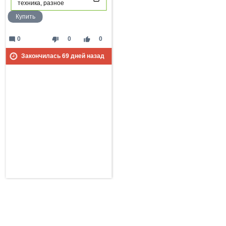
техника, разное
Купить
mode_comment
thumb_down
thumb_up
0
0
0
Закончилась
69
дней назад