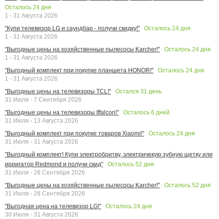
Осталось
24
дня
1 - 31 Августа 2026
Осталось
24
дня
"Купи телевизор LG и саундбар - получи скидку!"
1 - 31 Августа 2026
Осталось
24
дня
"Выгодные цены на хозяйственные пылесосы Karcher!"
1 - 31 Августа 2026
Осталось
24
дня
"Выгодный комплект при покупке планшета HONOR!"
1 - 31 Августа 2026
Остался
31
день
"Выгодные цены на телевизоры TCL!"
31 Июля - 7 Сентября 2026
Осталось
6
дней
"Выгодные цены на телевизоры Iffalcon!"
31 Июля - 13 Августа 2026
Осталось
24
дня
"Выгодный комплект при покупке товаров Xiaomi!"
31 Июля - 31 Августа 2026
"Выгодный комплект! Купи электробритву, электричекую зубную щетку или
Осталось
52
дня
ирригатор Redmond и получи скид"
31 Июля - 28 Сентября 2026
Осталось
52
дня
"Выгодные цены на хозяйственные пылесосы Karcher!"
31 Июля - 28 Сентября 2026
Осталось
24
дня
"Выгодная цена на телевизор LG!"
30 Июля - 31 Августа 2026