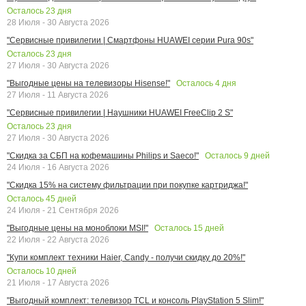
Осталось
23
дня
28 Июля - 30 Августа 2026
"Сервисные привилегии | Смартфоны HUAWEI серии Pura 90s"
Осталось
23
дня
27 Июля - 30 Августа 2026
Осталось
4
дня
"Выгодные цены на телевизоры Hisense!"
27 Июля - 11 Августа 2026
"Сервисные привилегии | Наушники HUAWEI FreeClip 2 S"
Осталось
23
дня
27 Июля - 30 Августа 2026
Осталось
9
дней
"Скидка за СБП на кофемашины Philips и Saeco!"
24 Июля - 16 Августа 2026
"Скидка 15% на систему фильтрации при покупке картриджа!"
Осталось
45
дней
24 Июля - 21 Сентября 2026
Осталось
15
дней
"Выгодные цены на моноблоки MSI!"
22 Июля - 22 Августа 2026
"Купи комплект техники Haier, Candy - получи скидку до 20%!"
Осталось
10
дней
21 Июля - 17 Августа 2026
"Выгодный комплект: телевизор TCL и консоль PlayStation 5 Slim!"