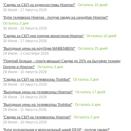
Осталось
10
дней
"Скидка за СБП на аудиосистемы Hisense!"
30 Июля - 17 Августа 2026
"Купи телевизор Hisense - получи скидку на саундбар Hisense!"
Осталось
3
дня
30 Июля - 10 Августа 2026
Осталось
10
дней
"Скидка за СБП при покупке мониторов Hisense"
30 Июля - 17 Августа 2026
Осталось
25
дней
"Выгодные цены на ноутбуки MAIBENBEN!"
29 Июля - 1 Сентября 2026
"Покупай больше – плати меньше! Скидки до 20% на бытовую технику
Осталось
3
дня
Gorenje и Hisense!"
28 Июля - 10 Августа 2026
Осталось
3
дня
"Скидка за СБП на телевизоры Toshiba!"
28 Июля - 10 Августа 2026
Осталось
17
дней
"Выгодные цены на телевизоры Hisense!"
28 Июля - 24 Августа 2026
Осталось
4
дня
"Выгодные цены на телевизоры Toshiba!"
28 Июля - 11 Августа 2026
Осталось
3
дня
"Скидка за СБП на телевизоры Hisense!"
28 Июля - 10 Августа 2026
"Купи холодильник и морозильный шкаф DEXP - получи скидку!"