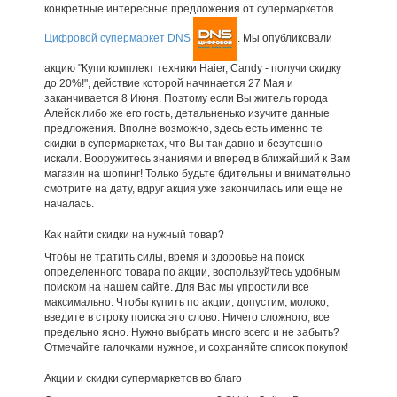
конкретные интересные предложения от супермаркетов
Цифровой супермаркет DNS
. Мы опубликовали
акцию "Купи комплект техники Haier, Candy - получи скидку
до 20%!", действие которой начинается 27 Мая и
заканчивается 8 Июня. Поэтому если Вы житель города
Алейск либо же его гость, детальненько изучите данные
предложения. Вполне возможно, здесь есть именно те
скидки в супермаркетах, что Вы так давно и безутешно
искали. Вооружитесь знаниями и вперед в ближайший к Вам
магазин на шопинг! Только будьте бдительны и внимательно
смотрите на дату, вдруг акция уже закончилась или еще не
началась.
Как найти скидки на нужный товар?
Чтобы не тратить силы, время и здоровье на поиск
определенного товара по акции, воспользуйтесь удобным
поиском на нашем сайте. Для Вас мы упростили все
максимально. Чтобы купить по акции, допустим, молоко,
введите в строку поиска это слово. Ничего сложного, все
предельно ясно. Нужно выбрать много всего и не забыть?
Отмечайте галочками нужное, и сохраняйте список покупок!
Акции и скидки супермаркетов во благо