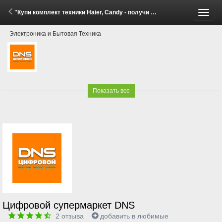
"Купи комплект техники Haier, Candy - получи скидку до 20%!" (27 Мая - 8 Июня 2026)
Пере
Электроника и Бытовая Техника
меню
Показать все
Цифровой супермаркет DNS
2
отзыва
добавить в любимые