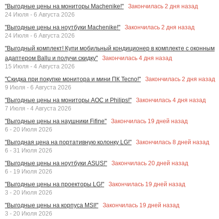
Закончилась
2
дня назад
"Выгодные цены на мониторы Machenike!"
24 Июля - 6 Августа 2026
Закончилась
2
дня назад
"Выгодные цены на ноутбуки Machenike!"
24 Июля - 6 Августа 2026
"Выгодный комплект! Купи мобильный кондиционер в комплекте с оконным
Закончилась
4
дня назад
адаптером Ballu и получи скидку"
15 Июля - 4 Августа 2026
Закончилась
2
дня назад
"Скидка при покупке монитора и мини ПК Tecno!"
9 Июля - 6 Августа 2026
Закончилась
4
дня назад
"Выгодные цены на мониторы AOC и Philips!"
7 Июля - 4 Августа 2026
Закончилась
19
дней назад
"Выгодные цены на наушники Fifine"
6 - 20 Июля 2026
Закончилась
8
дней назад
"Выгодная цена на портативную колонку LG!"
6 - 31 Июля 2026
Закончилась
20
дней назад
"Выгодные цены на ноутбуки ASUS!"
6 - 19 Июля 2026
Закончилась
19
дней назад
"Выгодные цены на проекторы LG!"
3 - 20 Июля 2026
Закончилась
19
дней назад
"Выгодные цены на корпуса MSI!"
3 - 20 Июля 2026