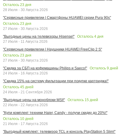
Осталось
23
дня
28 Июля - 30 Августа 2026
"Сервисные привилегии | Смартфоны HUAWEI серии Pura 90s"
Осталось
23
дня
27 Июля - 30 Августа 2026
Осталось
4
дня
"Выгодные цены на телевизоры Hisense!"
27 Июля - 11 Августа 2026
"Сервисные привилегии | Наушники HUAWEI FreeClip 2 S"
Осталось
23
дня
27 Июля - 30 Августа 2026
Осталось
9
дней
"Скидка за СБП на кофемашины Philips и Saeco!"
24 Июля - 16 Августа 2026
"Скидка 15% на систему фильтрации при покупке картриджа!"
Осталось
45
дней
24 Июля - 21 Сентября 2026
Осталось
15
дней
"Выгодные цены на моноблоки MSI!"
22 Июля - 22 Августа 2026
"Купи комплект техники Haier, Candy - получи скидку до 20%!"
Осталось
10
дней
21 Июля - 17 Августа 2026
"Выгодный комплект: телевизор TCL и консоль PlayStation 5 Slim!"