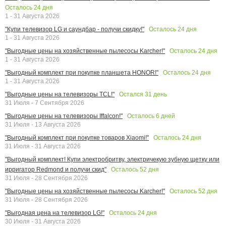
Осталось
24
дня
1 - 31 Августа 2026
Осталось
24
дня
"Купи телевизор LG и саундбар - получи скидку!"
1 - 31 Августа 2026
Осталось
24
дня
"Выгодные цены на хозяйственные пылесосы Karcher!"
1 - 31 Августа 2026
Осталось
24
дня
"Выгодный комплект при покупке планшета HONOR!"
1 - 31 Августа 2026
Остался
31
день
"Выгодные цены на телевизоры TCL!"
31 Июля - 7 Сентября 2026
Осталось
6
дней
"Выгодные цены на телевизоры Iffalcon!"
31 Июля - 13 Августа 2026
Осталось
24
дня
"Выгодный комплект при покупке товаров Xiaomi!"
31 Июля - 31 Августа 2026
"Выгодный комплект! Купи электробритву, электричекую зубную щетку или
Осталось
52
дня
ирригатор Redmond и получи скид"
31 Июля - 28 Сентября 2026
Осталось
52
дня
"Выгодные цены на хозяйственные пылесосы Karcher!"
31 Июля - 28 Сентября 2026
Осталось
24
дня
"Выгодная цена на телевизор LG!"
30 Июля - 31 Августа 2026