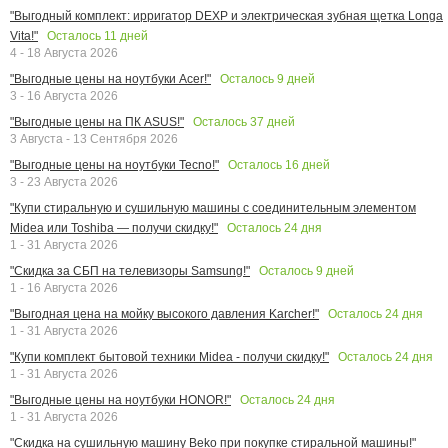
"Выгодный комплект: ирригатор DEXP и электрическая зубная щетка Longa
Осталось
11
дней
Vita!"
4 - 18 Августа 2026
Осталось
9
дней
"Выгодные цены на ноутбуки Acer!"
3 - 16 Августа 2026
Осталось
37
дней
"Выгодные цены на ПК ASUS!"
3 Августа - 13 Сентября 2026
Осталось
16
дней
"Выгодные цены на ноутбуки Tecno!"
3 - 23 Августа 2026
"Купи стиральную и сушильную машины с соединительным элементом
Осталось
24
дня
Midea или Toshiba — получи скидку!"
1 - 31 Августа 2026
Осталось
9
дней
"Скидка за СБП на телевизоры Samsung!"
1 - 16 Августа 2026
Осталось
24
дня
"Выгодная цена на мойку высокого давления Karcher!"
1 - 31 Августа 2026
Осталось
24
дня
"Купи комплект бытовой техники Midea - получи скидку!"
1 - 31 Августа 2026
Осталось
24
дня
"Выгодные цены на ноутбуки HONOR!"
1 - 31 Августа 2026
"Скидка на сушильную машину Beko при покупке стиральной машины!"