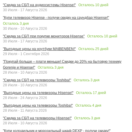
Осталось
10
дней
"Скидка за СБП на аудиосистемы Hisense!"
30 Июля - 17 Августа 2026
"Купи телевизор Hisense - получи скидку на саундбар Hisense!"
Осталось
3
дня
30 Июля - 10 Августа 2026
Осталось
10
дней
"Скидка за СБП при покупке мониторов Hisense"
30 Июля - 17 Августа 2026
Осталось
25
дней
"Выгодные цены на ноутбуки MAIBENBEN!"
29 Июля - 1 Сентября 2026
"Покупай больше – плати меньше! Скидки до 20% на бытовую технику
Осталось
3
дня
Gorenje и Hisense!"
28 Июля - 10 Августа 2026
Осталось
3
дня
"Скидка за СБП на телевизоры Toshiba!"
28 Июля - 10 Августа 2026
Осталось
17
дней
"Выгодные цены на телевизоры Hisense!"
28 Июля - 24 Августа 2026
Осталось
4
дня
"Выгодные цены на телевизоры Toshiba!"
28 Июля - 11 Августа 2026
Осталось
3
дня
"Скидка за СБП на телевизоры Hisense!"
28 Июля - 10 Августа 2026
"Купи холодильник и морозильный шкаф DEXP - получи скидку!"