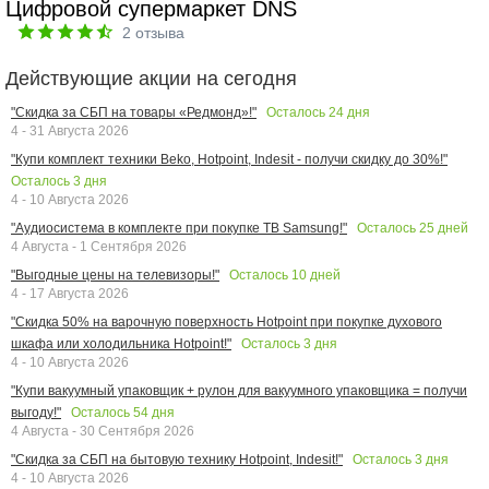
Цифровой супермаркет DNS
2
отзыва
Действующие акции на сегодня
Осталось
24
дня
"Скидка за СБП на товары «Редмонд»!"
4 - 31 Августа 2026
"Купи комплект техники Beko, Hotpoint, Indesit - получи скидку до 30%!"
Осталось
3
дня
4 - 10 Августа 2026
Осталось
25
дней
"Аудиосистема в комплекте при покупке ТВ Samsung!"
4 Августа - 1 Сентября 2026
Осталось
10
дней
"Выгодные цены на телевизоры!"
4 - 17 Августа 2026
"Скидка 50% на варочную поверхность Hotpoint при покупке духового
Осталось
3
дня
шкафа или холодильника Hotpoint!"
4 - 10 Августа 2026
"Купи вакуумный упаковщик + рулон для вакуумного упаковщика = получи
Осталось
54
дня
выгоду!"
4 Августа - 30 Сентября 2026
Осталось
3
дня
"Скидка за СБП на бытовую технику Hotpoint, Indesit!"
4 - 10 Августа 2026