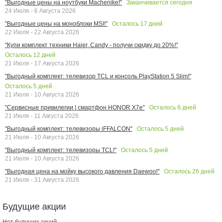
Заканчивается сегодня
"Выгодные цены на ноутбуки Machenike!"
24 Июля - 6 Августа 2026
Осталось
17
дней
"Выгодные цены на моноблоки MSI!"
22 Июля - 22 Августа 2026
"Купи комплект техники Haier, Candy - получи скидку до 20%!"
Осталось
12
дней
21 Июля - 17 Августа 2026
"Выгодный комплект: телевизор TCL и консоль PlayStation 5 Slim!"
Осталось
5
дней
21 Июля - 10 Августа 2026
Осталось
6
дней
"Сервисные привилегии | смартфон HONOR X7e"
21 Июля - 11 Августа 2026
Осталось
5
дней
"Выгодный комплект: телевизоры iFFALCON"
21 Июля - 10 Августа 2026
Осталось
5
дней
"Выгодный комплект: телевизоры TCL!"
21 Июля - 10 Августа 2026
Осталось
26
дней
"Выгодная цена на мойку высокого давления Daewoo!"
21 Июля - 31 Августа 2026
Будущие акции
Нет будущих акций