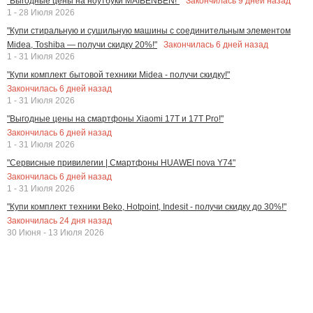
Закончилась
9
дней назад
"Выгодные цены на ноутбуки MAIBENBEN!"
1 - 28 Июля 2026
"Купи стиральную и сушильную машины с соединительным элементом
Закончилась
6
дней назад
Midea, Toshiba — получи скидку 20%!"
1 - 31 Июля 2026
"Купи комплект бытовой техники Midea - получи скидку!"
Закончилась
6
дней назад
1 - 31 Июля 2026
"Выгодные цены на смартфоны Xiaomi 17T и 17T Pro!"
Закончилась
6
дней назад
1 - 31 Июля 2026
"Сервисные привилегии | Смартфоны HUAWEI nova Y74"
Закончилась
6
дней назад
1 - 31 Июля 2026
"Купи комплект техники Beko, Hotpoint, Indesit - получи скидку до 30%!"
Закончилась
24
дня назад
30 Июня - 13 Июля 2026