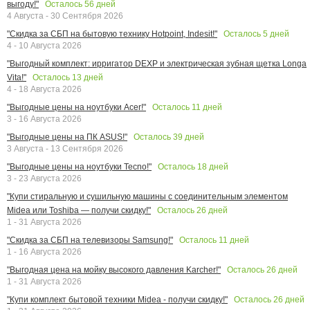
Осталось
56
дней
выгоду!"
4 Августа - 30 Сентября 2026
Осталось
5
дней
"Скидка за СБП на бытовую технику Hotpoint, Indesit!"
4 - 10 Августа 2026
"Выгодный комплект: ирригатор DEXP и электрическая зубная щетка Longa
Осталось
13
дней
Vita!"
4 - 18 Августа 2026
Осталось
11
дней
"Выгодные цены на ноутбуки Acer!"
3 - 16 Августа 2026
Осталось
39
дней
"Выгодные цены на ПК ASUS!"
3 Августа - 13 Сентября 2026
Осталось
18
дней
"Выгодные цены на ноутбуки Tecno!"
3 - 23 Августа 2026
"Купи стиральную и сушильную машины с соединительным элементом
Осталось
26
дней
Midea или Toshiba — получи скидку!"
1 - 31 Августа 2026
Осталось
11
дней
"Скидка за СБП на телевизоры Samsung!"
1 - 16 Августа 2026
Осталось
26
дней
"Выгодная цена на мойку высокого давления Karcher!"
1 - 31 Августа 2026
Осталось
26
дней
"Купи комплект бытовой техники Midea - получи скидку!"