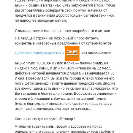
тщательнейшим образом отыскали и собрали инфу про
акции и скидки в магазинах. Суть заключается в том, чтобы
Вы отправлялись совершать свои покупки, начиная от
продуктов и заканчивая дорогостоящей бытовой техникой,
по наиболее выгодным ценам.
Скидки и акции в магазинах – все подробности и детали
На текущей страничке можно найти просмотреть
конкретные интересные предложения от супермаркетов
Цифровой супермаркет DNS
. Мы опубликовали
акцию "Купи ТВ DEXP и / или Konka — получи скидку на
Яндекс Плюс, WINK, ИВИ или KION+Premium на 12 мес.",
действие которой начинается 2 Марта и заканчивается 30
Июня. Поэтому если Вы житель города Алейск либо же его
гость, детальненько изучите данные предложения. Вполне
возможно, здесь есть именно те скидки в супермаркетах, что
Вы так давно и безутешно искали. Вооружитесь знаниями и
вперед в ближайший к Вам магазин на шопинг! Только
будьте бдительны и внимательно смотрите на дату, вдруг
акция уже закончилась или еще не началась.
Как найти скидки на нужный товар?
Чтобы не тратить силы, время и здоровье на поиск
определенного товара по акции, воспользуйтесь удобным