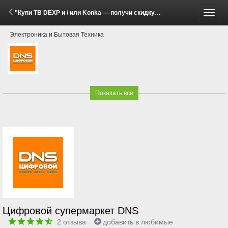
"Купи ТВ DEXP и / или Konka — получи скидку на Яндекс Плюс, WINK, ИВИ или KION+Premium на 12 мес." (2 Марта - 30 Июня 2026)
Пере
Электроника и Бытовая Техника
меню
Показать все
Цифровой супермаркет DNS
2
отзыва
добавить в любимые