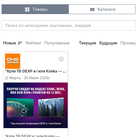


Товары
Каталоги
sort
Новые
Рейтинг
Популярные
Текущие
Будущие
Прошед
"Купи ТВ DEXP и / или Konka — получи скидку на Яндекс Плюс, WINK, ИВИ или KION+Premium на 12 мес."
(2 Марта - 30 Июня 2026)
"Купи ТВ DEXP и / или Konka —