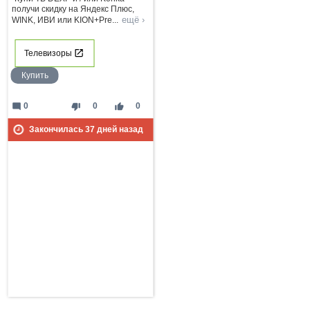
получи скидку на Яндекс Плюс,
ещё ›
WINK, ИВИ или KION+Pre
...
Телевизоры
Купить
mode_comment
thumb_down
thumb_up
0
0
0
Закончилась
37
дней назад