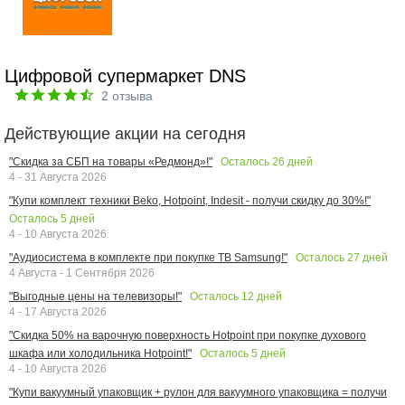
Цифровой супермаркет DNS
2
отзыва
Действующие акции на сегодня
Осталось
26
дней
"Скидка за СБП на товары «Редмонд»!"
4 - 31 Августа 2026
"Купи комплект техники Beko, Hotpoint, Indesit - получи скидку до 30%!"
Осталось
5
дней
4 - 10 Августа 2026
Осталось
27
дней
"Аудиосистема в комплекте при покупке ТВ Samsung!"
4 Августа - 1 Сентября 2026
Осталось
12
дней
"Выгодные цены на телевизоры!"
4 - 17 Августа 2026
"Скидка 50% на варочную поверхность Hotpoint при покупке духового
Осталось
5
дней
шкафа или холодильника Hotpoint!"
4 - 10 Августа 2026
"Купи вакуумный упаковщик + рулон для вакуумного упаковщика = получи