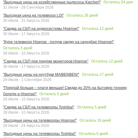
Осталось
54
дня
"Выгодные цены на хозяйственные пылесосы Karcher!"
31 Июля - 28 Сентября 2026
Осталось
26
дней
"Выгодная цена на телевизор LG!"
30 Июля - 31 Августа 2026
Осталось
12
дней
"Скидка за СБП на аудиосистемы Hisense!"
30 Июля - 17 Августа 2026
"Купи телевизор Hisense - получи скидку на саундбар Hisense!"
Осталось
5
дней
30 Июля - 10 Августа 2026
Осталось
12
дней
"Скидка за СБП при покупке мониторов Hisense"
30 Июля - 17 Августа 2026
Осталось
27
дней
"Выгодные цены на ноутбуки MAIBENBEN!"
29 Июля - 1 Сентября 2026
"Покупай больше – плати меньше! Скидки до 20% на бытовую технику
Осталось
5
дней
Gorenje и Hisense!"
28 Июля - 10 Августа 2026
Осталось
5
дней
"Скидка за СБП на телевизоры Toshiba!"
28 Июля - 10 Августа 2026
Осталось
19
дней
"Выгодные цены на телевизоры Hisense!"
28 Июля - 24 Августа 2026
Осталось
6
дней
"Выгодные цены на телевизоры Toshiba!"