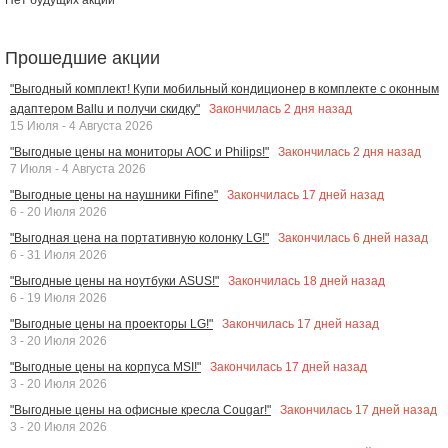
Прошедшие акции
"Выгодный комплект! Купи мобильный кондиционер в комплекте с оконным
Закончилась
2
дня назад
адаптером Ballu и получи скидку"
15 Июля - 4 Августа 2026
Закончилась
2
дня назад
"Выгодные цены на мониторы AOC и Philips!"
7 Июля - 4 Августа 2026
Закончилась
17
дней назад
"Выгодные цены на наушники Fifine"
6 - 20 Июля 2026
Закончилась
6
дней назад
"Выгодная цена на портативную колонку LG!"
6 - 31 Июля 2026
Закончилась
18
дней назад
"Выгодные цены на ноутбуки ASUS!"
6 - 19 Июля 2026
Закончилась
17
дней назад
"Выгодные цены на проекторы LG!"
3 - 20 Июля 2026
Закончилась
17
дней назад
"Выгодные цены на корпуса MSI!"
3 - 20 Июля 2026
Закончилась
17
дней назад
"Выгодные цены на офисные кресла Cougar!"
3 - 20 Июля 2026