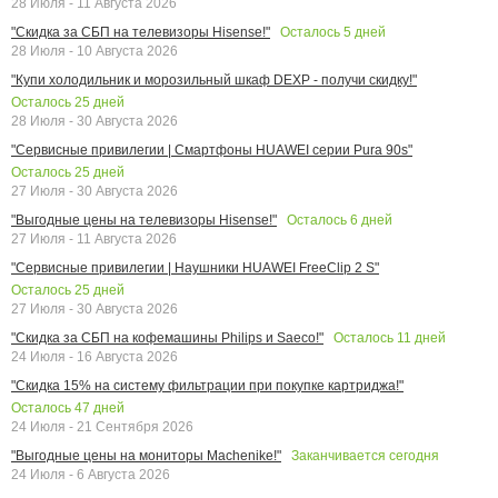
28 Июля - 11 Августа 2026
Осталось
5
дней
"Скидка за СБП на телевизоры Hisense!"
28 Июля - 10 Августа 2026
"Купи холодильник и морозильный шкаф DEXP - получи скидку!"
Осталось
25
дней
28 Июля - 30 Августа 2026
"Сервисные привилегии | Смартфоны HUAWEI серии Pura 90s"
Осталось
25
дней
27 Июля - 30 Августа 2026
Осталось
6
дней
"Выгодные цены на телевизоры Hisense!"
27 Июля - 11 Августа 2026
"Сервисные привилегии | Наушники HUAWEI FreeClip 2 S"
Осталось
25
дней
27 Июля - 30 Августа 2026
Осталось
11
дней
"Скидка за СБП на кофемашины Philips и Saeco!"
24 Июля - 16 Августа 2026
"Скидка 15% на систему фильтрации при покупке картриджа!"
Осталось
47
дней
24 Июля - 21 Сентября 2026
Заканчивается сегодня
"Выгодные цены на мониторы Machenike!"
24 Июля - 6 Августа 2026