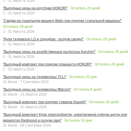
1 - 31 Августа 2026
Осталось
26
дней
"Выгодные цены на ноутбуки HONOR!"
1 - 31 Августа 2026
"Скидка на сушильную машину Beko при покупке стиральной машины!"
Осталось
26
дней
1 - 31 Августа 2026
Осталось
26
дней
"Купи телевизор LG и саундбар - получи скидку!"
1 - 31 Августа 2026
Осталось
26
дней
"Выгодные цены на хозяйственные пылесосы Karcher!"
1 - 31 Августа 2026
Осталось
26
дней
"Выгодный комплект при покупке планшета HONOR!"
1 - 31 Августа 2026
Осталось
33
дня
"Выгодные цены на телевизоры TCL!"
31 Июля - 7 Сентября 2026
Осталось
8
дней
"Выгодные цены на телевизоры Iffalcon!"
31 Июля - 13 Августа 2026
Осталось
26
дней
"Выгодный комплект при покупке товаров Xiaomi!"
31 Июля - 31 Августа 2026
"Выгодный комплект! Купи электробритву, электричекую зубную щетку или
Осталось
54
дня
ирригатор Redmond и получи скид"
31 Июля - 28 Сентября 2026