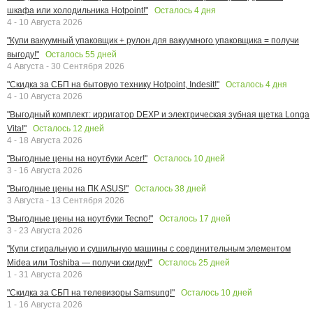
Осталось
4
дня
шкафа или холодильника Hotpoint!"
4 - 10 Августа 2026
"Купи вакуумный упаковщик + рулон для вакуумного упаковщика = получи
Осталось
55
дней
выгоду!"
4 Августа - 30 Сентября 2026
Осталось
4
дня
"Скидка за СБП на бытовую технику Hotpoint, Indesit!"
4 - 10 Августа 2026
"Выгодный комплект: ирригатор DEXP и электрическая зубная щетка Longa
Осталось
12
дней
Vita!"
4 - 18 Августа 2026
Осталось
10
дней
"Выгодные цены на ноутбуки Acer!"
3 - 16 Августа 2026
Осталось
38
дней
"Выгодные цены на ПК ASUS!"
3 Августа - 13 Сентября 2026
Осталось
17
дней
"Выгодные цены на ноутбуки Tecno!"
3 - 23 Августа 2026
"Купи стиральную и сушильную машины с соединительным элементом
Осталось
25
дней
Midea или Toshiba — получи скидку!"
1 - 31 Августа 2026
Осталось
10
дней
"Скидка за СБП на телевизоры Samsung!"
1 - 16 Августа 2026