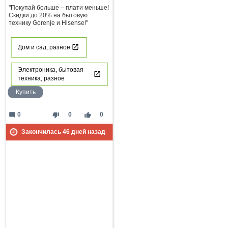
"Покупай больше – плати меньше!
Скидки до 20% на бытовую
технику Gorenje и Hisense!"
Дом и сад, разное
Электроника, бытовая
техника, разное
Купить
mode_comment
thumb_down
thumb_up
0
0
0
Закончилась
46
дней назад