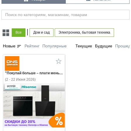
|
Все
Дом и сад
Электроника, бытовая техника
sort
Новые
Рейтинг
Популярные
Текущие
Будущие
Прошед
"Покупай больше – плати меньше! Скидки до 20% на бытовую технику Gorenje и Hisense!"
(2 - 22 Июня 2026)