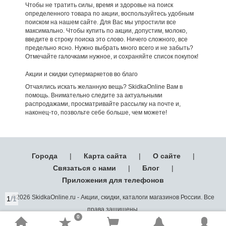
Чтобы не тратить силы, время и здоровье на поиск
определенного товара по акции, воспользуйтесь удобным
поиском на нашем сайте. Для Вас мы упростили все
максимально. Чтобы купить по акции, допустим, молоко,
введите в строку поиска это слово. Ничего сложного, все
предельно ясно. Нужно выбрать много всего и не забыть?
Отмечайте галочками нужное, и сохраняйте список покупок!
Акции и скидки супермаркетов во благо
Отчаялись искать желанную вещь? SkidkaOnline Вам в
помощь. Внимательно следите за актуальными
распродажами, просматривайте рассылку на почте и,
наконец-то, позвольте себе больше, чем можете!
Города
|
Карта сайта
|
О сайте
|
Связаться с нами
|
Блог
|
Приложения для телефонов
©2026 SkidkaOnline.ru - Акции, скидки, каталоги магазинов России. Все
1
/1
права защищены.
0