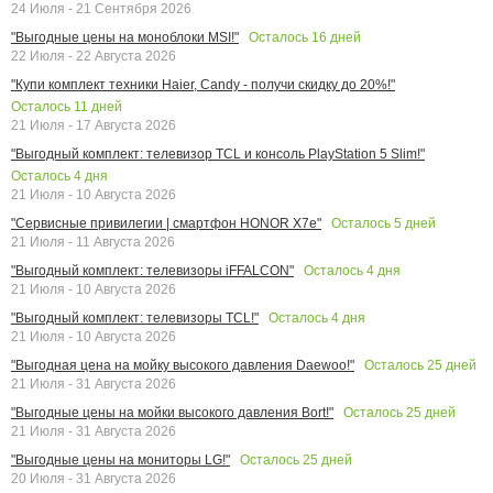
24 Июля - 21 Сентября 2026
Осталось
16
дней
"Выгодные цены на моноблоки MSI!"
22 Июля - 22 Августа 2026
"Купи комплект техники Haier, Candy - получи скидку до 20%!"
Осталось
11
дней
21 Июля - 17 Августа 2026
"Выгодный комплект: телевизор TCL и консоль PlayStation 5 Slim!"
Осталось
4
дня
21 Июля - 10 Августа 2026
Осталось
5
дней
"Сервисные привилегии | смартфон HONOR X7e"
21 Июля - 11 Августа 2026
Осталось
4
дня
"Выгодный комплект: телевизоры iFFALCON"
21 Июля - 10 Августа 2026
Осталось
4
дня
"Выгодный комплект: телевизоры TCL!"
21 Июля - 10 Августа 2026
Осталось
25
дней
"Выгодная цена на мойку высокого давления Daewoo!"
21 Июля - 31 Августа 2026
Осталось
25
дней
"Выгодные цены на мойки высокого давления Bort!"
21 Июля - 31 Августа 2026
Осталось
25
дней
"Выгодные цены на мониторы LG!"
20 Июля - 31 Августа 2026