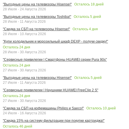
Осталось
18
дней
"Выгодные цены на телевизоры Hisense!"
28 Июля - 24 Августа 2026
Осталось
5
дней
"Выгодные цены на телевизоры Toshiba!"
28 Июля - 11 Августа 2026
Осталось
4
дня
"Скидка за СБП на телевизоры Hisense!"
28 Июля - 10 Августа 2026
"Купи холодильник и морозильный шкаф DEXP - получи скидку!"
Осталось
24
дня
28 Июля - 30 Августа 2026
"Сервисные привилегии | Смартфоны HUAWEI серии Pura 90s"
Осталось
24
дня
27 Июля - 30 Августа 2026
Осталось
5
дней
"Выгодные цены на телевизоры Hisense!"
27 Июля - 11 Августа 2026
"Сервисные привилегии | Наушники HUAWEI FreeClip 2 S"
Осталось
24
дня
27 Июля - 30 Августа 2026
Осталось
10
дней
"Скидка за СБП на кофемашины Philips и Saeco!"
24 Июля - 16 Августа 2026
"Скидка 15% на систему фильтрации при покупке картриджа!"
Осталось
46
дней