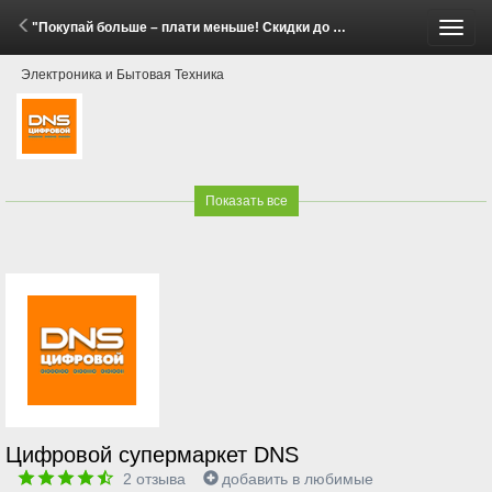
"Покупай больше – плати меньше! Скидки до 20% на бытовую технику Gorenje и Hisense!" (2 - 22 Июня 2026)
Пере
Электроника и Бытовая Техника
меню
Показать все
Цифровой супермаркет DNS
2
отзыва
добавить в любимые