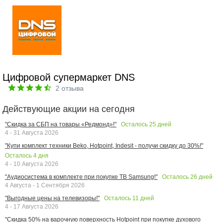
Цифровой супермаркет DNS
2
отзыва
Действующие акции на сегодня
Осталось
25
дней
"Скидка за СБП на товары «Редмонд»!"
4 - 31 Августа 2026
"Купи комплект техники Beko, Hotpoint, Indesit - получи скидку до 30%!"
Осталось
4
дня
4 - 10 Августа 2026
Осталось
26
дней
"Аудиосистема в комплекте при покупке ТВ Samsung!"
4 Августа - 1 Сентября 2026
Осталось
11
дней
"Выгодные цены на телевизоры!"
4 - 17 Августа 2026
"Скидка 50% на варочную поверхность Hotpoint при покупке духового