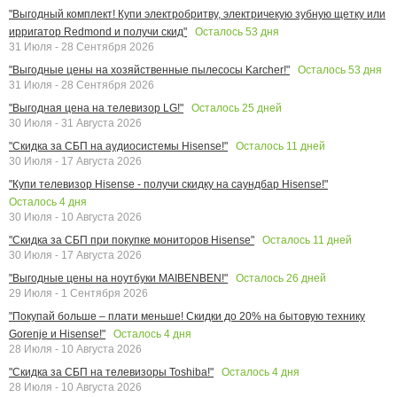
"Выгодный комплект! Купи электробритву, электричекую зубную щетку или
Осталось
53
дня
ирригатор Redmond и получи скид"
31 Июля - 28 Сентября 2026
Осталось
53
дня
"Выгодные цены на хозяйственные пылесосы Karcher!"
31 Июля - 28 Сентября 2026
Осталось
25
дней
"Выгодная цена на телевизор LG!"
30 Июля - 31 Августа 2026
Осталось
11
дней
"Скидка за СБП на аудиосистемы Hisense!"
30 Июля - 17 Августа 2026
"Купи телевизор Hisense - получи скидку на саундбар Hisense!"
Осталось
4
дня
30 Июля - 10 Августа 2026
Осталось
11
дней
"Скидка за СБП при покупке мониторов Hisense"
30 Июля - 17 Августа 2026
Осталось
26
дней
"Выгодные цены на ноутбуки MAIBENBEN!"
29 Июля - 1 Сентября 2026
"Покупай больше – плати меньше! Скидки до 20% на бытовую технику
Осталось
4
дня
Gorenje и Hisense!"
28 Июля - 10 Августа 2026
Осталось
4
дня
"Скидка за СБП на телевизоры Toshiba!"
28 Июля - 10 Августа 2026