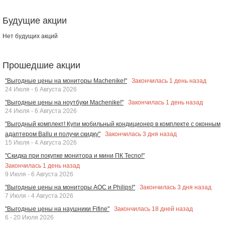
Будущие акции
Нет будущих акций
Прошедшие акции
Закончилась
1
день назад
"Выгодные цены на мониторы Machenike!"
24 Июля - 6 Августа 2026
Закончилась
1
день назад
"Выгодные цены на ноутбуки Machenike!"
24 Июля - 6 Августа 2026
"Выгодный комплект! Купи мобильный кондиционер в комплекте с оконным
Закончилась
3
дня назад
адаптером Ballu и получи скидку"
15 Июля - 4 Августа 2026
"Скидка при покупке монитора и мини ПК Tecno!"
Закончилась
1
день назад
9 Июля - 6 Августа 2026
Закончилась
3
дня назад
"Выгодные цены на мониторы AOC и Philips!"
7 Июля - 4 Августа 2026
Закончилась
18
дней назад
"Выгодные цены на наушники Fifine"
6 - 20 Июля 2026