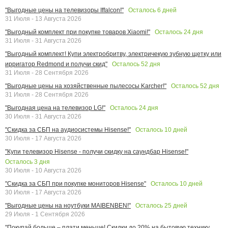
Осталось
6
дней
"Выгодные цены на телевизоры Iffalcon!"
31 Июля - 13 Августа 2026
Осталось
24
дня
"Выгодный комплект при покупке товаров Xiaomi!"
31 Июля - 31 Августа 2026
"Выгодный комплект! Купи электробритву, электричекую зубную щетку или
Осталось
52
дня
ирригатор Redmond и получи скид"
31 Июля - 28 Сентября 2026
Осталось
52
дня
"Выгодные цены на хозяйственные пылесосы Karcher!"
31 Июля - 28 Сентября 2026
Осталось
24
дня
"Выгодная цена на телевизор LG!"
30 Июля - 31 Августа 2026
Осталось
10
дней
"Скидка за СБП на аудиосистемы Hisense!"
30 Июля - 17 Августа 2026
"Купи телевизор Hisense - получи скидку на саундбар Hisense!"
Осталось
3
дня
30 Июля - 10 Августа 2026
Осталось
10
дней
"Скидка за СБП при покупке мониторов Hisense"
30 Июля - 17 Августа 2026
Осталось
25
дней
"Выгодные цены на ноутбуки MAIBENBEN!"
29 Июля - 1 Сентября 2026
"Покупай больше – плати меньше! Скидки до 20% на бытовую технику