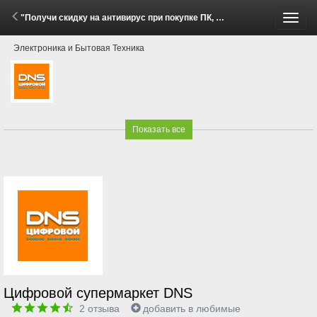
"Получи скидку на антивирус при покупке ПК, ноутбука или услуги сборки ПК!" (7 Апреля - 30 Сентября 2026)
Пере
Электроника и Бытовая Техника
меню
Показать все
Цифровой супермаркет DNS
2
отзыва
добавить в любимые