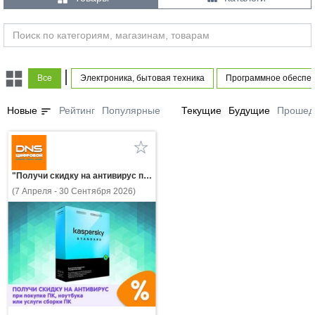
|
Все
Электроника, бытовая техника
Программное обеспе
sort
Новые
Рейтинг
Популярные
Текущие
Будущие
Прошед
"Получи скидку на антивирус при покупке ПК, ноутбука или услуги сборки ПК!"
(7 Апреля - 30 Сентября 2026)