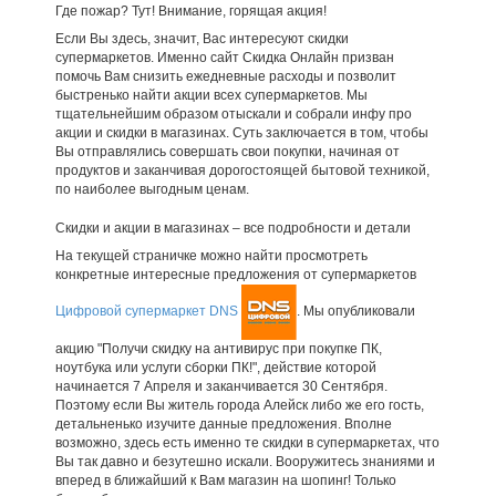
Где пожар? Тут! Внимание, горящая акция!
Если Вы здесь, значит, Вас интересуют скидки
супермаркетов. Именно сайт Скидка Онлайн призван
помочь Вам снизить ежедневные расходы и позволит
быстренько найти акции всех супермаркетов. Мы
тщательнейшим образом отыскали и собрали инфу про
акции и скидки в магазинах. Суть заключается в том, чтобы
Вы отправлялись совершать свои покупки, начиная от
продуктов и заканчивая дорогостоящей бытовой техникой,
по наиболее выгодным ценам.
Скидки и акции в магазинах – все подробности и детали
На текущей страничке можно найти просмотреть
конкретные интересные предложения от супермаркетов
Цифровой супермаркет DNS
. Мы опубликовали
акцию "Получи скидку на антивирус при покупке ПК,
ноутбука или услуги сборки ПК!", действие которой
начинается 7 Апреля и заканчивается 30 Сентября.
Поэтому если Вы житель города Алейск либо же его гость,
детальненько изучите данные предложения. Вполне
возможно, здесь есть именно те скидки в супермаркетах, что
Вы так давно и безутешно искали. Вооружитесь знаниями и
вперед в ближайший к Вам магазин на шопинг! Только