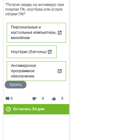
"Получи скидку на антивирус при
покупке ПК, ноутбука или услуги
сборки ПК!"
Персональные и
настольные компьютеры,
моноблоки
Ноутбуки (Лэптопы)
Антивирусное
программное
обеспечение
Купить
mode_comment
thumb_down
thumb_up
0
0
0
Осталось
54
дня