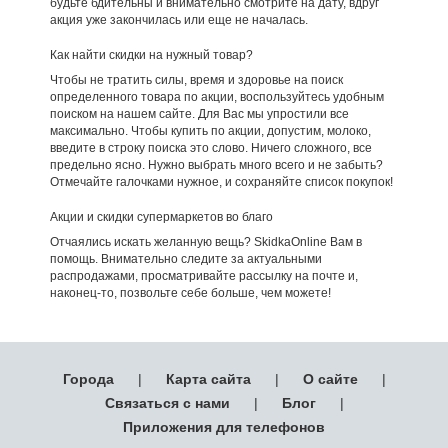
будьте бдительны и внимательно смотрите на дату, вдруг
акция уже закончилась или еще не началась.
Как найти скидки на нужный товар?
Чтобы не тратить силы, время и здоровье на поиск
определенного товара по акции, воспользуйтесь удобным
поиском на нашем сайте. Для Вас мы упростили все
максимально. Чтобы купить по акции, допустим, молоко,
введите в строку поиска это слово. Ничего сложного, все
предельно ясно. Нужно выбрать много всего и не забыть?
Отмечайте галочками нужное, и сохраняйте список покупок!
Акции и скидки супермаркетов во благо
Отчаялись искать желанную вещь? SkidkaOnline Вам в
помощь. Внимательно следите за актуальными
распродажами, просматривайте рассылку на почте и,
наконец-то, позвольте себе больше, чем можете!
Города
|
Карта сайта
|
О сайте
|
Связаться с нами
|
Блог
|
Приложения для телефонов