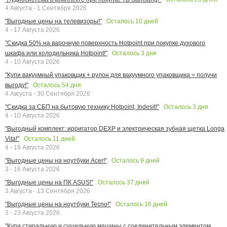
4 Августа - 1 Сентября 2026
Осталось
10
дней
"Выгодные цены на телевизоры!"
4 - 17 Августа 2026
"Скидка 50% на варочную поверхность Hotpoint при покупке духового
Осталось
3
дня
шкафа или холодильника Hotpoint!"
4 - 10 Августа 2026
"Купи вакуумный упаковщик + рулон для вакуумного упаковщика = получи
Осталось
54
дня
выгоду!"
4 Августа - 30 Сентября 2026
Осталось
3
дня
"Скидка за СБП на бытовую технику Hotpoint, Indesit!"
4 - 10 Августа 2026
"Выгодный комплект: ирригатор DEXP и электрическая зубная щетка Longa
Осталось
11
дней
Vita!"
4 - 18 Августа 2026
Осталось
9
дней
"Выгодные цены на ноутбуки Acer!"
3 - 16 Августа 2026
Осталось
37
дней
"Выгодные цены на ПК ASUS!"
3 Августа - 13 Сентября 2026
Осталось
16
дней
"Выгодные цены на ноутбуки Tecno!"
3 - 23 Августа 2026
"Купи стиральную и сушильную машины с соединительным элементом