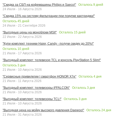
Осталось
9
дней
"Скидка за СБП на кофемашины Philips и Saeco!"
24 Июля - 16 Августа 2026
"Скидка 15% на систему фильтрации при покупке картриджа!"
Осталось
45
дней
24 Июля - 21 Сентября 2026
Осталось
15
дней
"Выгодные цены на моноблоки MSI!"
22 Июля - 22 Августа 2026
"Купи комплект техники Haier, Candy - получи скидку до 20%!"
Осталось
10
дней
21 Июля - 17 Августа 2026
"Выгодный комплект: телевизор TCL и консоль PlayStation 5 Slim!"
Осталось
3
дня
21 Июля - 10 Августа 2026
Осталось
4
дня
"Сервисные привилегии | смартфон HONOR X7e"
21 Июля - 11 Августа 2026
Осталось
3
дня
"Выгодный комплект: телевизоры iFFALCON"
21 Июля - 10 Августа 2026
Осталось
3
дня
"Выгодный комплект: телевизоры TCL!"
21 Июля - 10 Августа 2026
Осталось
24
дня
"Выгодная цена на мойку высокого давления Daewoo!"
21 Июля - 31 Августа 2026