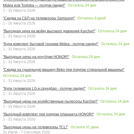
Осталось
24
дня
Midea или Toshiba — получи скидку!"
1 - 31 Августа 2026
Осталось
9
дней
"Скидка за СБП на телевизоры Samsung!"
1 - 16 Августа 2026
Осталось
24
дня
"Выгодная цена на мойку высокого давления Karcher!"
1 - 31 Августа 2026
Осталось
24
дня
"Купи комплект бытовой техники Midea - получи скидку!"
1 - 31 Августа 2026
Осталось
24
дня
"Выгодные цены на ноутбуки HONOR!"
1 - 31 Августа 2026
"Скидка на сушильную машину Beko при покупке стиральной машины!"
Осталось
24
дня
1 - 31 Августа 2026
Осталось
24
дня
"Купи телевизор LG и саундбар - получи скидку!"
1 - 31 Августа 2026
Осталось
24
дня
"Выгодные цены на хозяйственные пылесосы Karcher!"
1 - 31 Августа 2026
Осталось
24
дня
"Выгодный комплект при покупке планшета HONOR!"
1 - 31 Августа 2026
Остался
31
день
"Выгодные цены на телевизоры TCL!"
31 Июля - 7 Сентября 2026