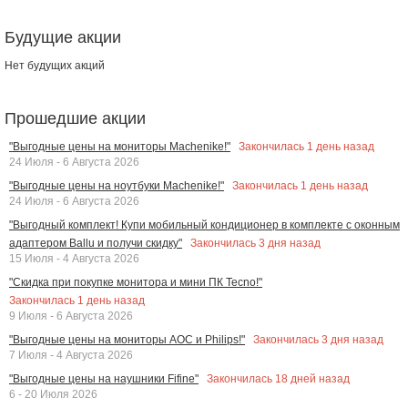
Будущие акции
Нет будущих акций
Прошедшие акции
Закончилась
1
день назад
"Выгодные цены на мониторы Machenike!"
24 Июля - 6 Августа 2026
Закончилась
1
день назад
"Выгодные цены на ноутбуки Machenike!"
24 Июля - 6 Августа 2026
"Выгодный комплект! Купи мобильный кондиционер в комплекте с оконным
Закончилась
3
дня назад
адаптером Ballu и получи скидку"
15 Июля - 4 Августа 2026
"Скидка при покупке монитора и мини ПК Tecno!"
Закончилась
1
день назад
9 Июля - 6 Августа 2026
Закончилась
3
дня назад
"Выгодные цены на мониторы AOC и Philips!"
7 Июля - 4 Августа 2026
Закончилась
18
дней назад
"Выгодные цены на наушники Fifine"
6 - 20 Июля 2026