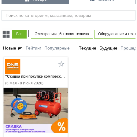
|
Все
Электроника, бытовая техника
Оборудование и техн
sort
Новые
Рейтинг
Популярные
Текущие
Будущие
Прошед
"Скидка при покупке компрессора и силового удлинителя в комплекте!"
(6 Мая - 8 Июня 2026)