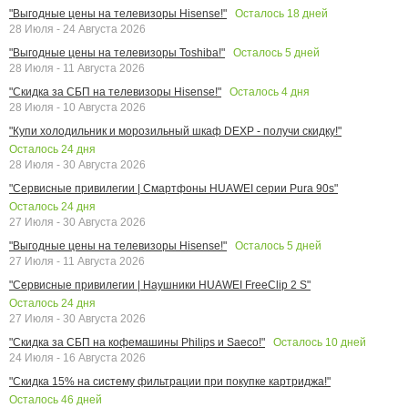
Осталось
18
дней
"Выгодные цены на телевизоры Hisense!"
28 Июля - 24 Августа 2026
Осталось
5
дней
"Выгодные цены на телевизоры Toshiba!"
28 Июля - 11 Августа 2026
Осталось
4
дня
"Скидка за СБП на телевизоры Hisense!"
28 Июля - 10 Августа 2026
"Купи холодильник и морозильный шкаф DEXP - получи скидку!"
Осталось
24
дня
28 Июля - 30 Августа 2026
"Сервисные привилегии | Смартфоны HUAWEI серии Pura 90s"
Осталось
24
дня
27 Июля - 30 Августа 2026
Осталось
5
дней
"Выгодные цены на телевизоры Hisense!"
27 Июля - 11 Августа 2026
"Сервисные привилегии | Наушники HUAWEI FreeClip 2 S"
Осталось
24
дня
27 Июля - 30 Августа 2026
Осталось
10
дней
"Скидка за СБП на кофемашины Philips и Saeco!"
24 Июля - 16 Августа 2026
"Скидка 15% на систему фильтрации при покупке картриджа!"
Осталось
46
дней