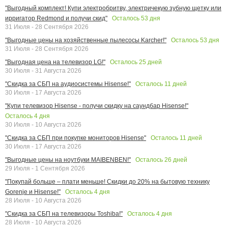
"Выгодный комплект! Купи электробритву, электричекую зубную щетку или
Осталось
53
дня
ирригатор Redmond и получи скид"
31 Июля - 28 Сентября 2026
Осталось
53
дня
"Выгодные цены на хозяйственные пылесосы Karcher!"
31 Июля - 28 Сентября 2026
Осталось
25
дней
"Выгодная цена на телевизор LG!"
30 Июля - 31 Августа 2026
Осталось
11
дней
"Скидка за СБП на аудиосистемы Hisense!"
30 Июля - 17 Августа 2026
"Купи телевизор Hisense - получи скидку на саундбар Hisense!"
Осталось
4
дня
30 Июля - 10 Августа 2026
Осталось
11
дней
"Скидка за СБП при покупке мониторов Hisense"
30 Июля - 17 Августа 2026
Осталось
26
дней
"Выгодные цены на ноутбуки MAIBENBEN!"
29 Июля - 1 Сентября 2026
"Покупай больше – плати меньше! Скидки до 20% на бытовую технику
Осталось
4
дня
Gorenje и Hisense!"
28 Июля - 10 Августа 2026
Осталось
4
дня
"Скидка за СБП на телевизоры Toshiba!"
28 Июля - 10 Августа 2026