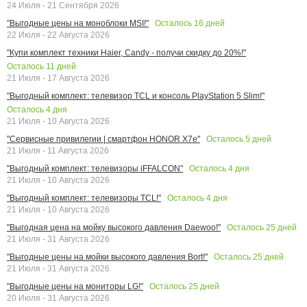
24 Июля - 21 Сентября 2026
Осталось
16
дней
"Выгодные цены на моноблоки MSI!"
22 Июля - 22 Августа 2026
"Купи комплект техники Haier, Candy - получи скидку до 20%!"
Осталось
11
дней
21 Июля - 17 Августа 2026
"Выгодный комплект: телевизор TCL и консоль PlayStation 5 Slim!"
Осталось
4
дня
21 Июля - 10 Августа 2026
Осталось
5
дней
"Сервисные привилегии | смартфон HONOR X7e"
21 Июля - 11 Августа 2026
Осталось
4
дня
"Выгодный комплект: телевизоры iFFALCON"
21 Июля - 10 Августа 2026
Осталось
4
дня
"Выгодный комплект: телевизоры TCL!"
21 Июля - 10 Августа 2026
Осталось
25
дней
"Выгодная цена на мойку высокого давления Daewoo!"
21 Июля - 31 Августа 2026
Осталось
25
дней
"Выгодные цены на мойки высокого давления Bort!"
21 Июля - 31 Августа 2026
Осталось
25
дней
"Выгодные цены на мониторы LG!"
20 Июля - 31 Августа 2026