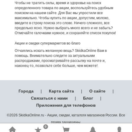
Чтобы не тратить силы, время и здоровье на поиск
определенного товара по акции, воспользуйтесь удобным
поиском на нашем сайте. Для Вас мы упростили все
максимально. Чтобы купить по акции, допустим, молоко,
введите в строку поиска это слово. Ничего сложного, все
предельно ясно. Нужно выбрать много всего и не забыть?
Отмечайте галочками нужное, и сохраняйте список покупок!
Акции и скидки супермаркетов во благо
Отчаялись искать желанную вещь? SkidkaOnline Вам в
помощь. Внимательно следите за актуальными
распродажами, просматривайте рассылку на почте и,
наконец-то, позвольте себе больше, чем можете!
Города
|
Карта сайта
|
О сайте
|
Связаться с нами
|
Блог
|
Приложения для телефонов
©2026 SkidkaOnline.ru - Акции, скидки, каталоги магазинов России. Все
права защищены.
0