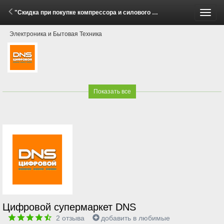
"Скидка при покупке компрессора и силового удлинителя в комплекте!" (6 Мая - 8 Июня 2026)
Пере
Электроника и Бытовая Техника
меню
Показать все
Цифровой супермаркет DNS
2
отзыва
добавить в любимые