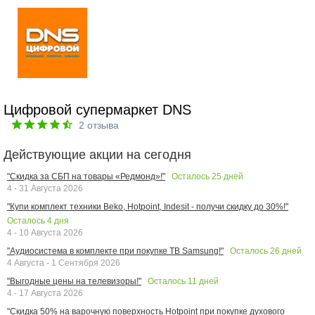
Цифровой супермаркет DNS
2
отзыва
Действующие акции на сегодня
Осталось
25
дней
"Скидка за СБП на товары «Редмонд»!"
4 - 31 Августа 2026
"Купи комплект техники Beko, Hotpoint, Indesit - получи скидку до 30%!"
Осталось
4
дня
4 - 10 Августа 2026
Осталось
26
дней
"Аудиосистема в комплекте при покупке ТВ Samsung!"
4 Августа - 1 Сентября 2026
Осталось
11
дней
"Выгодные цены на телевизоры!"
4 - 17 Августа 2026
"Скидка 50% на варочную поверхность Hotpoint при покупке духового