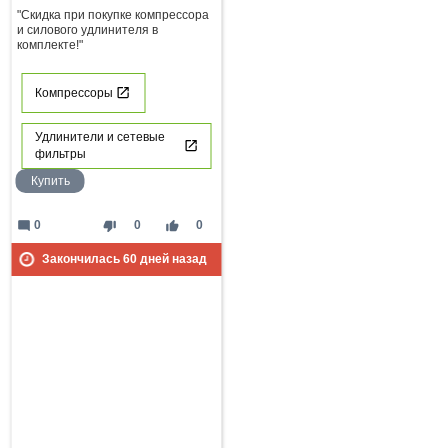
"Скидка при покупке компрессора
и силового удлинителя в
комплекте!"
Компрессоры
Удлинители и сетевые
фильтры
Купить
mode_comment
thumb_down
thumb_up
0
0
0
Закончилась
60
дней назад