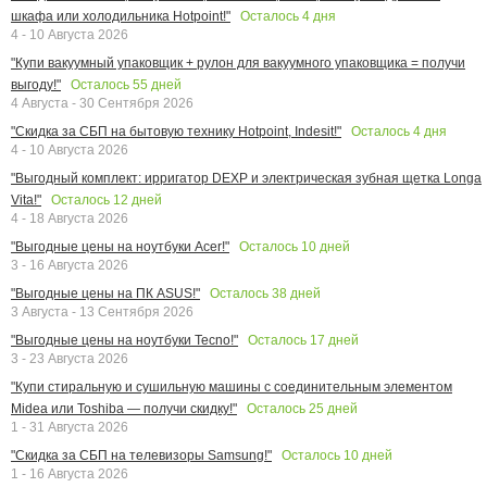
Осталось
4
дня
шкафа или холодильника Hotpoint!"
4 - 10 Августа 2026
"Купи вакуумный упаковщик + рулон для вакуумного упаковщика = получи
Осталось
55
дней
выгоду!"
4 Августа - 30 Сентября 2026
Осталось
4
дня
"Скидка за СБП на бытовую технику Hotpoint, Indesit!"
4 - 10 Августа 2026
"Выгодный комплект: ирригатор DEXP и электрическая зубная щетка Longa
Осталось
12
дней
Vita!"
4 - 18 Августа 2026
Осталось
10
дней
"Выгодные цены на ноутбуки Acer!"
3 - 16 Августа 2026
Осталось
38
дней
"Выгодные цены на ПК ASUS!"
3 Августа - 13 Сентября 2026
Осталось
17
дней
"Выгодные цены на ноутбуки Tecno!"
3 - 23 Августа 2026
"Купи стиральную и сушильную машины с соединительным элементом
Осталось
25
дней
Midea или Toshiba — получи скидку!"
1 - 31 Августа 2026
Осталось
10
дней
"Скидка за СБП на телевизоры Samsung!"
1 - 16 Августа 2026