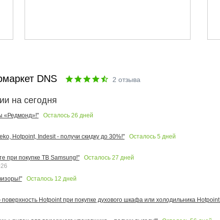
рмаркет DNS
2
отзыва
ии на сегодня
Осталось
26
дней
ы «Редмонд»!"
Осталось
5
дней
o, Hotpoint, Indesit - получи скидку до 30%!"
Осталось
27
дней
те при покупке ТВ Samsung!"
026
Осталось
12
дней
изоры!"
поверхность Hotpoint при покупке духового шкафа или холодильника Hotpoint!