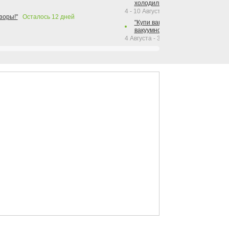
холодильника Hotpoint!"
4 - 10 Августа 2026
зоры!"
Осталось
12
дней
"Купи вакуумный упаковщик + р
вакуумного упаковщика = получи
4 Августа - 30 Сентября 2026