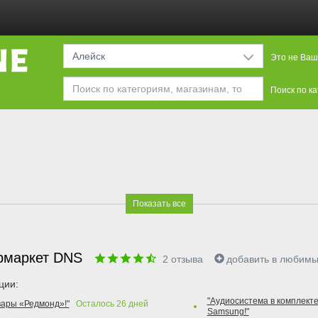
Алейск
Это не Ваш
Поиск по к
Показать все
рмаркет DNS
2
отзыва
добавить в любим
ции:
"Аудиосистема в комплекте
вары «Редмонд»!"
Осталось
26
дней
Samsung!"