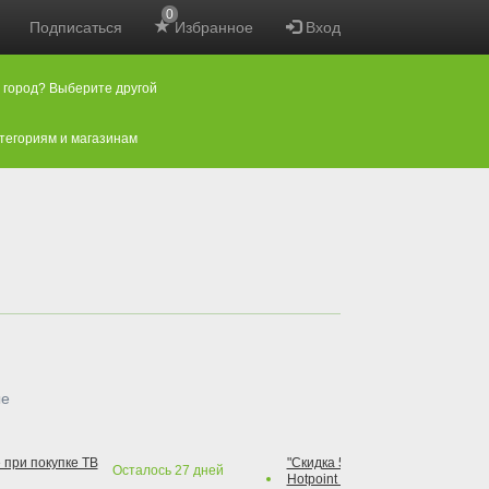
0
Подписаться
Избранное
Вход
 город? Выберите другой
атегориям и магазинам
ые
 при покупке ТВ
"Скидка 50% на варочную повер
Осталось
27
дней
Hotpoint при покупке духового 