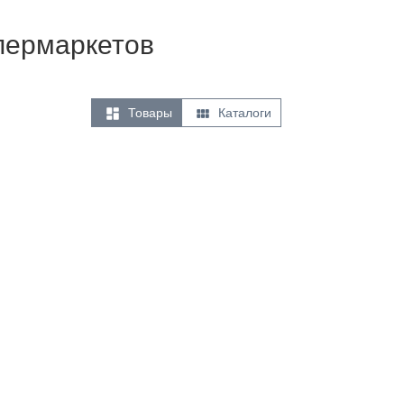
упермаркетов


Товары
Каталоги