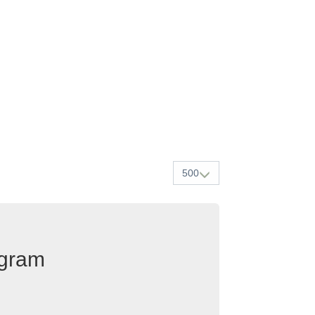
500
egram