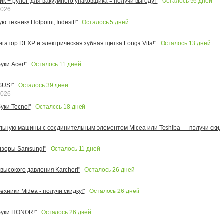
Осталось
56
дней
к + рулон для вакуумного упаковщика = получи выгоду!"
2026
Осталось
5
дней
 технику Hotpoint, Indesit!"
Осталось
13
дней
игатор DEXP и электрическая зубная щетка Longa Vita!"
Осталось
11
дней
ки Acer!"
Осталось
39
дней
SUS!"
2026
Осталось
18
дней
уки Tecno!"
льную машины с соединительным элементом Midea или Toshiba — получи скид
Осталось
11
дней
изоры Samsung!"
Осталось
26
дней
высокого давления Karcher!"
Осталось
26
дней
ехники Midea - получи скидку!"
Осталось
26
дней
буки HONOR!"