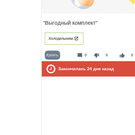
"Выгодный комплект"
Холодильники
mode_comment
thumb_down
thumb_up
Купить
0
0
0
Закончилась
24
дня назад