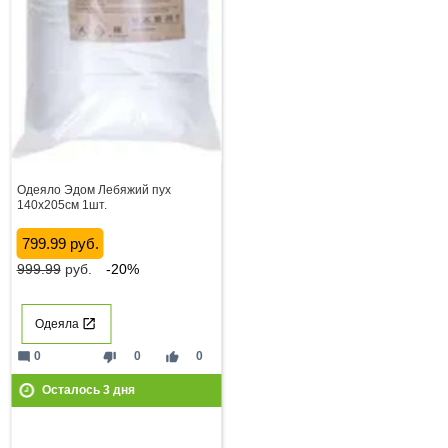
Одеяло Эдом Лебяжий пух
140х205см 1шт.
799.99 руб.
999.99
руб.
-20%
Одеяла
mode_comment
thumb_down
thumb_up
0
0
0
Осталось
3
дня