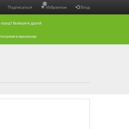
0
Подписаться
Избранное
Вход
 город? Выберите другой
атегориям и магазинам