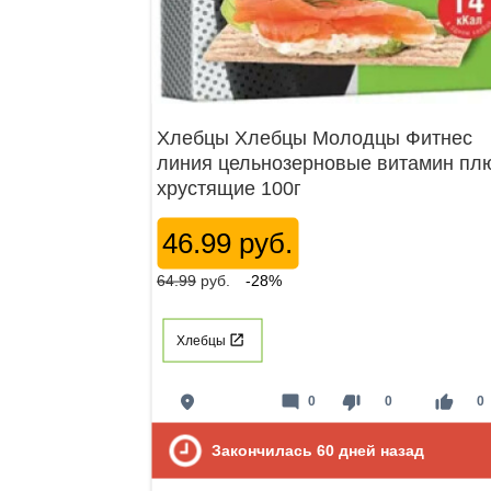
Хлебцы Хлебцы Молодцы Фитнес
линия цельнозерновые витамин пл
хрустящие 100г
46.99 руб.
64.99
руб.
-28%
Хлебцы
place
mode_comment
thumb_down
thumb_up
0
0
0
Закончилась
60
дней назад