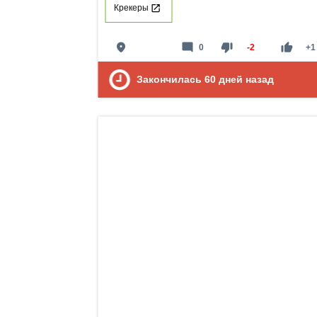
Крекеры
place
mode_comment
thumb_down
thumb_up
0
-2
+1
Закончилась
60
дней назад