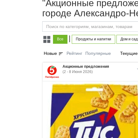
"Акционные предложен
городе Александро-Н
|
Все
Продукты и напитки
Дом и сад
sort
Новые
Рейтинг
Популярные
Текущие
Акционные предложения
(2 - 8 Июня 2026)