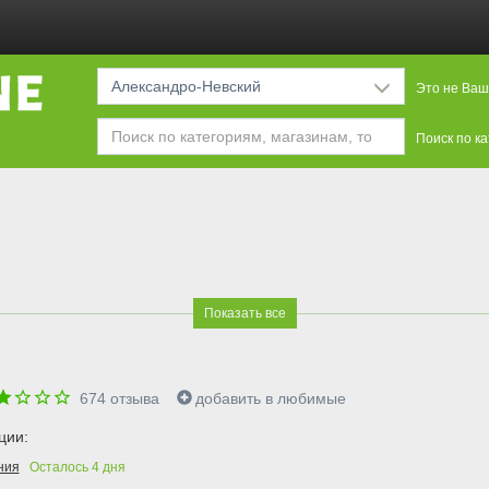
Александро-Невский
Это не Ваш
Поиск по к
Показать все
674
отзыва
добавить в любимые
ции:
ния
Осталось
4
дня