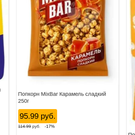
м
Попкорн MixBar Карамель сладкий
250г
95.99 руб.
114.99
руб.
-17%
По