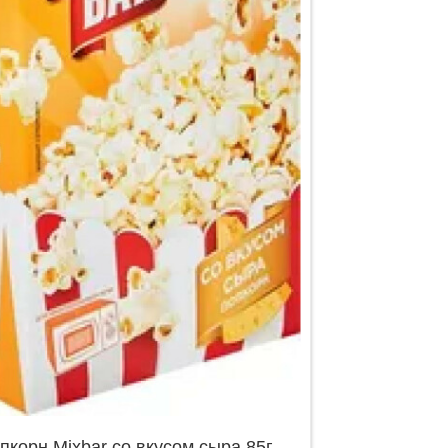
пкорн Mixbar со вкусом сыра 85г