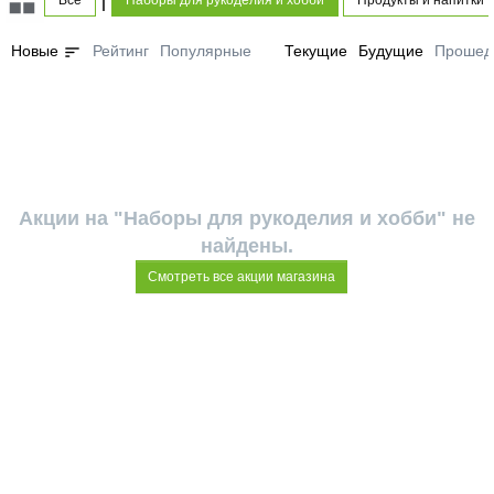
Все
Наборы для рукоделия и хобби
Продукты и напитки
sort
Новые
Рейтинг
Популярные
Текущие
Будущие
Прошед
Акции на "Наборы для рукоделия и хобби" не
найдены.
Смотреть все акции магазина