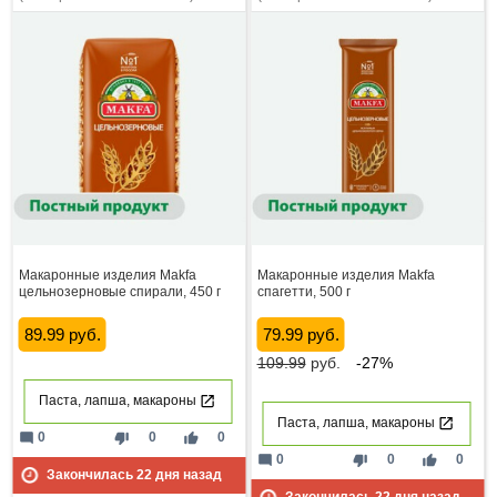
Макаронные изделия Makfa
Макаронные изделия Makfa
цельнозерновые спирали, 450 г
спагетти, 500 г
89.99 руб.
79.99 руб.
109.99
руб.
-27%
Паста, лапша, макароны
Паста, лапша, макароны
mode_comment
thumb_down
thumb_up
0
0
0
mode_comment
thumb_down
thumb_up
0
0
0
Закончилась
22
дня назад
Закончилась
22
дня назад