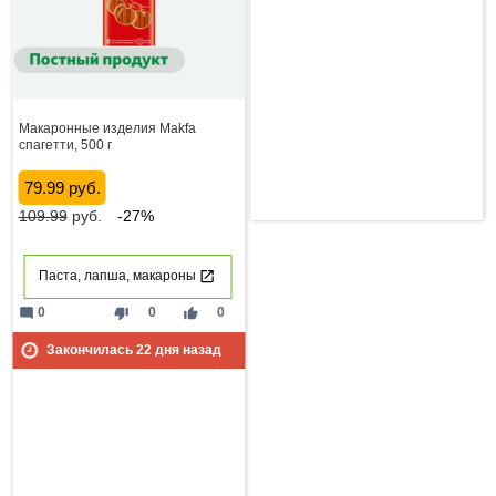
Макаронные изделия Makfa
спагетти, 500 г
79.99 руб.
109.99
руб.
-27%
Паста, лапша, макароны
mode_comment
thumb_down
thumb_up
0
0
0
Закончилась
22
дня назад