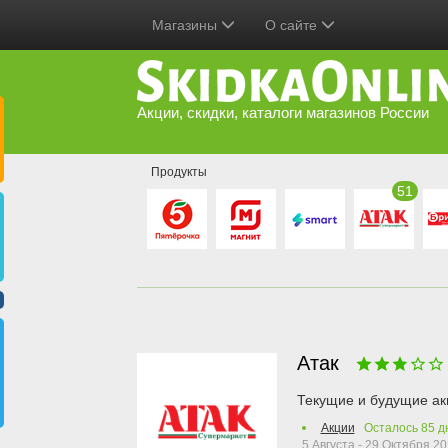
Магазины
О сайте
Акции, скидки, каталоги магазинов России
Продукты
51
Атак
Текущие и будущие ак
Акции
Осталось
85
д
5 Августа - 29 Октября 2