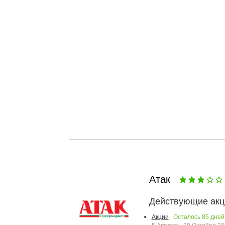
Атак
Действующие акц
Осталось
85
дней
Акции