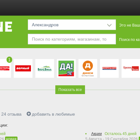
Александров
Это не Ваш
Поиск по к
1
Показать все
24
отзыва
добавить в любимые
ции:
ней
Акции
Осталось
45
дней
026
5 Августа - 19 Сентября 2026
новая