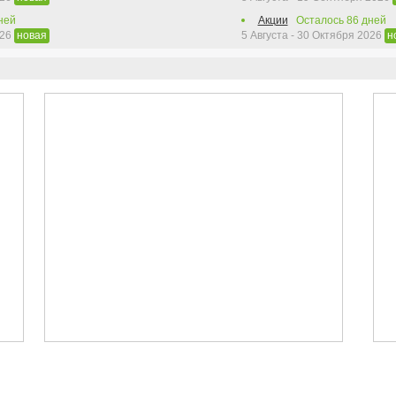
ней
Акции
Осталось
86
дней
026
5 Августа - 30 Октября 2026
новая
н