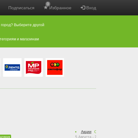
0
Подписаться
Избранное
Вход
 город? Выберите другой
атегориям и магазинам
Акции
Осталось
49
дней
5 Августа - 23 Сентября 2026
новая
нова