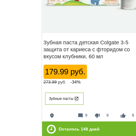
Зубная паста детская Colgate 3-5
защита от кариеса с фторидом со
вкусом клубники, 60 мл
179.99 руб.
273.99
руб.
-34%
Зубные пасты
place
mode_comment
thumb_down
thumb_up
0
0
0
Осталось
148
дней