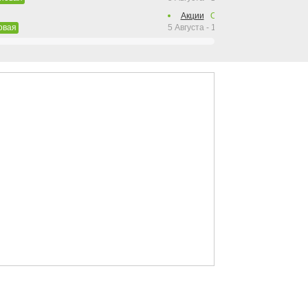
Акции
Остался
41
день
5 Августа - 15 Сентября 2026
овая
нова