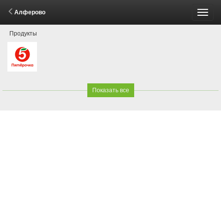
Алферово
Пере
Продукты
меню
Показать все