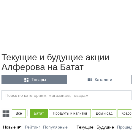
Текущие и будущие акции
Алферова на Батат


Товары
Каталоги
|
Все
Батат
Продукты и напитки
Дом и сад
Красот
sort
Новые
Рейтинг
Популярные
Текущие
Будущие
Прошед