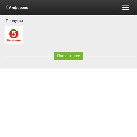
Алферово
Пере
Продукты
меню
Показать все