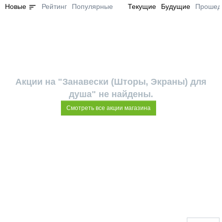
sort
Новые
Рейтинг
Популярные
Текущие
Будущие
Прошед
Акции на "Занавески (Шторы, Экраны) для
душа" не найдены.
Смотреть все акции магазина