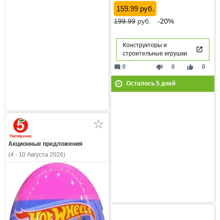
159.99 руб.
199.99
руб.
-20%
Конструкторы и
строительные игрушки
mode_comment
thumb_down
thumb_up
0
0
0
Осталось
5
дней
Акционные предложения
(4 - 10 Августа 2026)