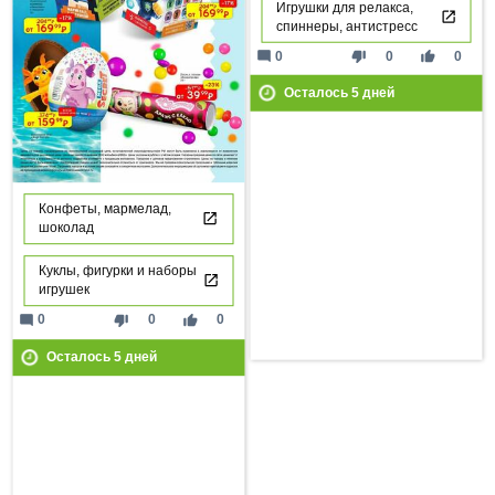
Игрушки для релакса,
спиннеры, антистресс
mode_comment
thumb_down
thumb_up
0
0
0
Осталось
5
дней
Конфеты, мармелад,
шоколад
Куклы, фигурки и наборы
игрушек
mode_comment
thumb_down
thumb_up
0
0
0
Осталось
5
дней