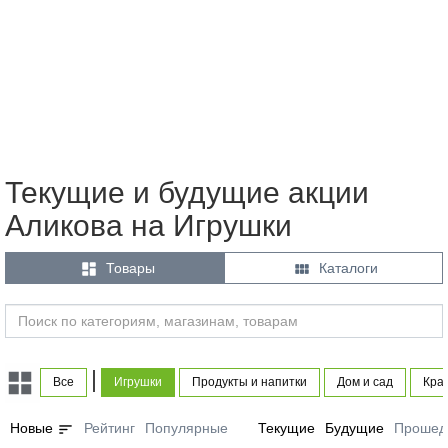
Текущие и будущие акции
Аликова на Игрушки


Товары
Каталоги
|
Все
Игрушки
Продукты и напитки
Дом и сад
Кра
sort
Новые
Рейтинг
Популярные
Текущие
Будущие
Прошед