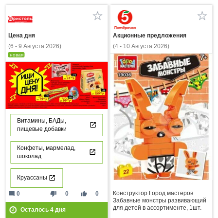
Цена дня
Акционные предложения
(6 - 9 Августа 2026)
(4 - 10 Августа 2026)
новая
Витамины, БАДы,
пищевые добавки
Конфеты, мармелад,
шоколад
Круассаны
Конструктор Город мастеров
mode_comment
thumb_down
thumb_up
0
0
0
Забавные монстры развивающий
для детей в ассортименте, 1шт.
Осталось
4
дня