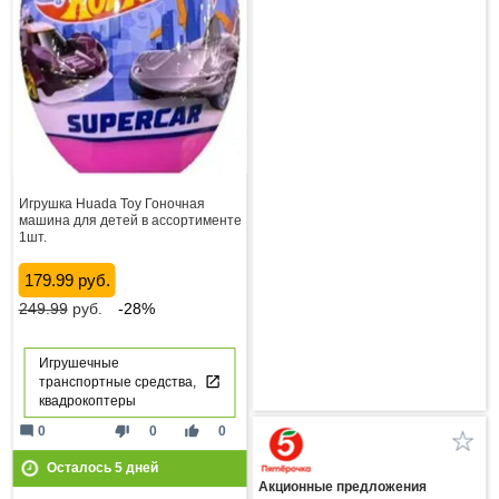
Игрушка Huada Toy Гоночная
машина для детей в ассортименте
1шт.
179.99 руб.
249.99
руб.
-28%
Игрушечные
транспортные средства,
квадрокоптеры
mode_comment
thumb_down
thumb_up
0
0
0
Осталось
5
дней
Акционные предложения