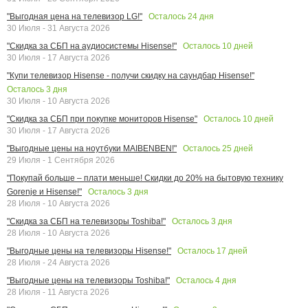
Осталось
24
дня
"Выгодная цена на телевизор LG!"
30 Июля - 31 Августа 2026
Осталось
10
дней
"Скидка за СБП на аудиосистемы Hisense!"
30 Июля - 17 Августа 2026
"Купи телевизор Hisense - получи скидку на саундбар Hisense!"
Осталось
3
дня
30 Июля - 10 Августа 2026
Осталось
10
дней
"Скидка за СБП при покупке мониторов Hisense"
30 Июля - 17 Августа 2026
Осталось
25
дней
"Выгодные цены на ноутбуки MAIBENBEN!"
29 Июля - 1 Сентября 2026
"Покупай больше – плати меньше! Скидки до 20% на бытовую технику
Осталось
3
дня
Gorenje и Hisense!"
28 Июля - 10 Августа 2026
Осталось
3
дня
"Скидка за СБП на телевизоры Toshiba!"
28 Июля - 10 Августа 2026
Осталось
17
дней
"Выгодные цены на телевизоры Hisense!"
28 Июля - 24 Августа 2026
Осталось
4
дня
"Выгодные цены на телевизоры Toshiba!"
28 Июля - 11 Августа 2026