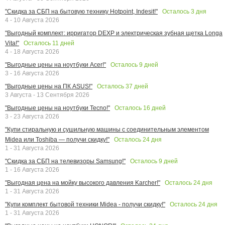
Осталось
3
дня
"Скидка за СБП на бытовую технику Hotpoint, Indesit!"
4 - 10 Августа 2026
"Выгодный комплект: ирригатор DEXP и электрическая зубная щетка Longa
Осталось
11
дней
Vita!"
4 - 18 Августа 2026
Осталось
9
дней
"Выгодные цены на ноутбуки Acer!"
3 - 16 Августа 2026
Осталось
37
дней
"Выгодные цены на ПК ASUS!"
3 Августа - 13 Сентября 2026
Осталось
16
дней
"Выгодные цены на ноутбуки Tecno!"
3 - 23 Августа 2026
"Купи стиральную и сушильную машины с соединительным элементом
Осталось
24
дня
Midea или Toshiba — получи скидку!"
1 - 31 Августа 2026
Осталось
9
дней
"Скидка за СБП на телевизоры Samsung!"
1 - 16 Августа 2026
Осталось
24
дня
"Выгодная цена на мойку высокого давления Karcher!"
1 - 31 Августа 2026
Осталось
24
дня
"Купи комплект бытовой техники Midea - получи скидку!"
1 - 31 Августа 2026