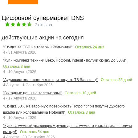
Цифровой супермаркет DNS
2
отзыва
Действующие акции на сегодня
Осталось
24
дня
"Скидка за СБП на товары «Редмонд»!"
4 - 31 Августа 2026
"Купи комплект техники Beko, Hotpoint, Indesit - получи скидку до 30%!"
Осталось
3
дня
4 - 10 Августа 2026
Осталось
25
дней
"Аудиосистема в комплекте при покупке ТВ Samsung!"
4 Августа - 1 Сентября 2026
Осталось
10
дней
"Выгодные цены на телевизоры!"
4 - 17 Августа 2026
"Скидка 50% на варочную поверхность Hotpoint при покупке духового
Осталось
3
дня
шкафа или холодильника Hotpoint!"
4 - 10 Августа 2026
"Купи вакуумный упаковщик + рулон для вакуумного упаковщика = получи
Осталось
54
дня
выгоду!"
4 Августа - 30 Сентября 2026