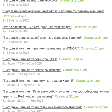
Осталось
24
дня
"Выгодные цены на ноутбуки HONOR!"
1 - 31 Августа 2026
"Скидка на сушильную машину Beko при покупке стиральной машины!"
Осталось
24
дня
1 - 31 Августа 2026
Осталось
24
дня
"Купи телевизор LG и саундбар - получи скидку!"
1 - 31 Августа 2026
Осталось
24
дня
"Выгодные цены на хозяйственные пылесосы Karcher!"
1 - 31 Августа 2026
Осталось
24
дня
"Выгодный комплект при покупке планшета HONOR!"
1 - 31 Августа 2026
Остался
31
день
"Выгодные цены на телевизоры TCL!"
31 Июля - 7 Сентября 2026
Осталось
6
дней
"Выгодные цены на телевизоры Iffalcon!"
31 Июля - 13 Августа 2026
Осталось
24
дня
"Выгодный комплект при покупке товаров Xiaomi!"
31 Июля - 31 Августа 2026
"Выгодный комплект! Купи электробритву, электричекую зубную щетку или
Осталось
52
дня
ирригатор Redmond и получи скид"
31 Июля - 28 Сентября 2026
Осталось
52
дня
"Выгодные цены на хозяйственные пылесосы Karcher!"
31 Июля - 28 Сентября 2026