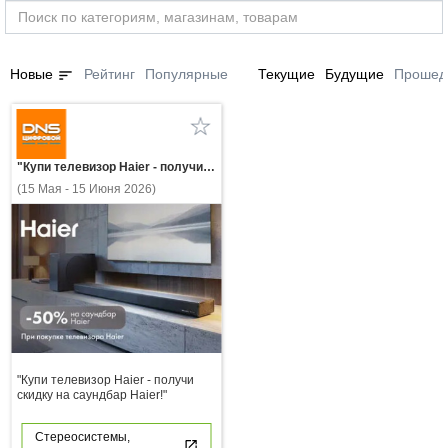
sort
Новые
Рейтинг
Популярные
Текущие
Будущие
Прошед
"Купи телевизор Haier - получи скидку на саундбар Haier!"
(15 Мая - 15 Июня 2026)
"Купи телевизор Haier - получи
скидку на саундбар Haier!"
Стереосистемы,