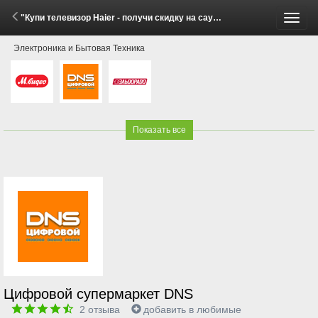
"Купи телевизор Haier - получи скидку на саундбар Haier!" (15 Мая - 15 Июня 2026)
Пере
Электроника и Бытовая Техника
меню
Показать все
Цифровой супермаркет DNS
2
отзыва
добавить в любимые