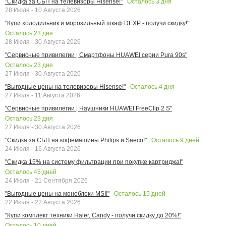
Осталось
3
дня
"Скидка за СБП на телевизоры Hisense!"
28 Июля - 10 Августа 2026
"Купи холодильник и морозильный шкаф DEXP - получи скидку!"
Осталось
23
дня
28 Июля - 30 Августа 2026
"Сервисные привилегии | Смартфоны HUAWEI серии Pura 90s"
Осталось
23
дня
27 Июля - 30 Августа 2026
Осталось
4
дня
"Выгодные цены на телевизоры Hisense!"
27 Июля - 11 Августа 2026
"Сервисные привилегии | Наушники HUAWEI FreeClip 2 S"
Осталось
23
дня
27 Июля - 30 Августа 2026
Осталось
9
дней
"Скидка за СБП на кофемашины Philips и Saeco!"
24 Июля - 16 Августа 2026
"Скидка 15% на систему фильтрации при покупке картриджа!"
Осталось
45
дней
24 Июля - 21 Сентября 2026
Осталось
15
дней
"Выгодные цены на моноблоки MSI!"
22 Июля - 22 Августа 2026
"Купи комплект техники Haier, Candy - получи скидку до 20%!"
Осталось
10
дней