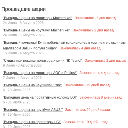
Прошедшие акции
Закончилась
2
дня назад
"Выгодные цены на мониторы Machenike!"
24 Июля - 6 Августа 2026
Закончилась
2
дня назад
"Выгодные цены на ноутбуки Machenike!"
24 Июля - 6 Августа 2026
"Выгодный комплект! Купи мобильный кондиционер в комплекте с оконным
Закончилась
4
дня назад
адаптером Ballu и получи скидку"
15 Июля - 4 Августа 2026
Закончилась
2
дня назад
"Скидка при покупке монитора и мини ПК Tecno!"
9 Июля - 6 Августа 2026
Закончилась
4
дня назад
"Выгодные цены на мониторы AOC и Philips!"
7 Июля - 4 Августа 2026
Закончилась
19
дней назад
"Выгодные цены на наушники Fifine"
6 - 20 Июля 2026
Закончилась
8
дней назад
"Выгодная цена на портативную колонку LG!"
6 - 31 Июля 2026
Закончилась
20
дней назад
"Выгодные цены на ноутбуки ASUS!"
6 - 19 Июля 2026
Закончилась
19
дней назад
"Выгодные цены на проекторы LG!"
3 - 20 Июля 2026