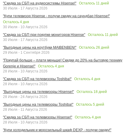
Осталось
11
дней
"Скидка за СБП на аудиосистемы Hisense!"
30 Июля - 17 Августа 2026
"Купи телевизор Hisense - получи скидку на саундбар Hisense!"
Осталось
4
дня
30 Июля - 10 Августа 2026
Осталось
11
дней
"Скидка за СБП при покупке мониторов Hisense"
30 Июля - 17 Августа 2026
Осталось
26
дней
"Выгодные цены на ноутбуки MAIBENBEN!"
29 Июля - 1 Сентября 2026
"Покупай больше – плати меньше! Скидки до 20% на бытовую технику
Осталось
4
дня
Gorenje и Hisense!"
28 Июля - 10 Августа 2026
Осталось
4
дня
"Скидка за СБП на телевизоры Toshiba!"
28 Июля - 10 Августа 2026
Осталось
18
дней
"Выгодные цены на телевизоры Hisense!"
28 Июля - 24 Августа 2026
Осталось
5
дней
"Выгодные цены на телевизоры Toshiba!"
28 Июля - 11 Августа 2026
Осталось
4
дня
"Скидка за СБП на телевизоры Hisense!"
28 Июля - 10 Августа 2026
"Купи холодильник и морозильный шкаф DEXP - получи скидку!"