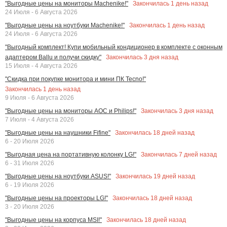
Закончилась
1
день назад
"Выгодные цены на мониторы Machenike!"
24 Июля - 6 Августа 2026
Закончилась
1
день назад
"Выгодные цены на ноутбуки Machenike!"
24 Июля - 6 Августа 2026
"Выгодный комплект! Купи мобильный кондиционер в комплекте с оконным
Закончилась
3
дня назад
адаптером Ballu и получи скидку"
15 Июля - 4 Августа 2026
"Скидка при покупке монитора и мини ПК Tecno!"
Закончилась
1
день назад
9 Июля - 6 Августа 2026
Закончилась
3
дня назад
"Выгодные цены на мониторы AOC и Philips!"
7 Июля - 4 Августа 2026
Закончилась
18
дней назад
"Выгодные цены на наушники Fifine"
6 - 20 Июля 2026
Закончилась
7
дней назад
"Выгодная цена на портативную колонку LG!"
6 - 31 Июля 2026
Закончилась
19
дней назад
"Выгодные цены на ноутбуки ASUS!"
6 - 19 Июля 2026
Закончилась
18
дней назад
"Выгодные цены на проекторы LG!"
3 - 20 Июля 2026
Закончилась
18
дней назад
"Выгодные цены на корпуса MSI!"