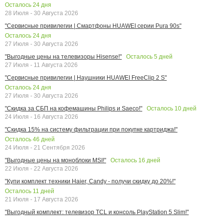
Осталось
24
дня
28 Июля - 30 Августа 2026
"Сервисные привилегии | Смартфоны HUAWEI серии Pura 90s"
Осталось
24
дня
27 Июля - 30 Августа 2026
Осталось
5
дней
"Выгодные цены на телевизоры Hisense!"
27 Июля - 11 Августа 2026
"Сервисные привилегии | Наушники HUAWEI FreeClip 2 S"
Осталось
24
дня
27 Июля - 30 Августа 2026
Осталось
10
дней
"Скидка за СБП на кофемашины Philips и Saeco!"
24 Июля - 16 Августа 2026
"Скидка 15% на систему фильтрации при покупке картриджа!"
Осталось
46
дней
24 Июля - 21 Сентября 2026
Осталось
16
дней
"Выгодные цены на моноблоки MSI!"
22 Июля - 22 Августа 2026
"Купи комплект техники Haier, Candy - получи скидку до 20%!"
Осталось
11
дней
21 Июля - 17 Августа 2026
"Выгодный комплект: телевизор TCL и консоль PlayStation 5 Slim!"