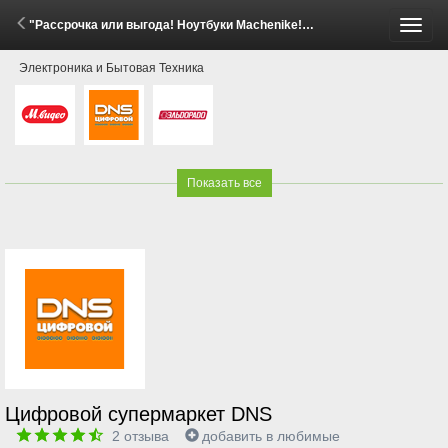
"Рассрочка или выгода! Ноутбуки Machenike!" (24 Апреля - 14 Мая 2026)
Пере
Электроника и Бытовая Техника
меню
Показать все
Цифровой супермаркет DNS
2
отзыва
добавить в любимые