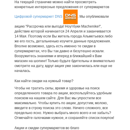
На текущей страничке можно найти просмотреть
конкретные интересные предложения от супермаркетов
Цифровой супермаркет DNS
. Мы опубликовали
акцию "Рассрочка или выгода! Ноутбуки Machenike!",
действие которой начинается 24 Апреля и заканчивается
14 Мая. Поэтому если Вы житель города Альметьевск либо
же его гость, детальненько изучите данные предложения.
Вполне возможно, здесь есть именно те скидки в
супермаркетах, что Вы так давно и безутешно искали.
Вооружитесь знаниями и вперед в ближайший к Вам
магазин на шопинг! Только будьте бдительны и внимательно
смотрите на дату, вдруг акция уже закончилась или еще не
началась.
Как найти скидки на нужный товар?
Чтобы не тратить силы, время и здоровье на поиск
определенного товара по акции, воспользуйтесь удобным
поиском на нашем сайте. Для Вас мы упростили все
максимально. Чтобы купить по акции, допустим, молоко,
введите в строку поиска это слово. Ничего сложного, все
предельно ясно. Нужно выбрать много всего и не забыть?
Отмечайте галочками нужное, и сохраняйте список покупок!
Акции и скидки супермаркетов во благо