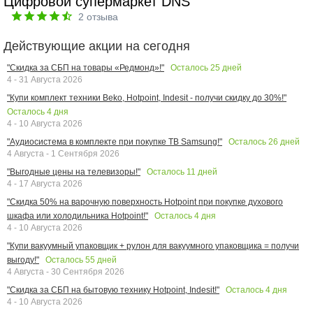
Цифровой супермаркет DNS
2
отзыва
Действующие акции на сегодня
Осталось
25
дней
"Скидка за СБП на товары «Редмонд»!"
4 - 31 Августа 2026
"Купи комплект техники Beko, Hotpoint, Indesit - получи скидку до 30%!"
Осталось
4
дня
4 - 10 Августа 2026
Осталось
26
дней
"Аудиосистема в комплекте при покупке ТВ Samsung!"
4 Августа - 1 Сентября 2026
Осталось
11
дней
"Выгодные цены на телевизоры!"
4 - 17 Августа 2026
"Скидка 50% на варочную поверхность Hotpoint при покупке духового
Осталось
4
дня
шкафа или холодильника Hotpoint!"
4 - 10 Августа 2026
"Купи вакуумный упаковщик + рулон для вакуумного упаковщика = получи
Осталось
55
дней
выгоду!"
4 Августа - 30 Сентября 2026
Осталось
4
дня
"Скидка за СБП на бытовую технику Hotpoint, Indesit!"
4 - 10 Августа 2026