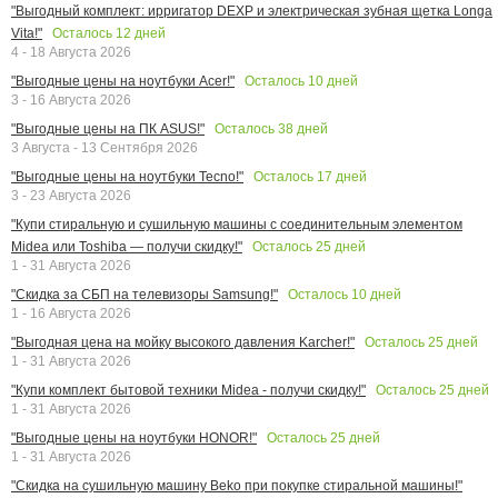
"Выгодный комплект: ирригатор DEXP и электрическая зубная щетка Longa
Осталось
12
дней
Vita!"
4 - 18 Августа 2026
Осталось
10
дней
"Выгодные цены на ноутбуки Acer!"
3 - 16 Августа 2026
Осталось
38
дней
"Выгодные цены на ПК ASUS!"
3 Августа - 13 Сентября 2026
Осталось
17
дней
"Выгодные цены на ноутбуки Tecno!"
3 - 23 Августа 2026
"Купи стиральную и сушильную машины с соединительным элементом
Осталось
25
дней
Midea или Toshiba — получи скидку!"
1 - 31 Августа 2026
Осталось
10
дней
"Скидка за СБП на телевизоры Samsung!"
1 - 16 Августа 2026
Осталось
25
дней
"Выгодная цена на мойку высокого давления Karcher!"
1 - 31 Августа 2026
Осталось
25
дней
"Купи комплект бытовой техники Midea - получи скидку!"
1 - 31 Августа 2026
Осталось
25
дней
"Выгодные цены на ноутбуки HONOR!"
1 - 31 Августа 2026
"Скидка на сушильную машину Beko при покупке стиральной машины!"