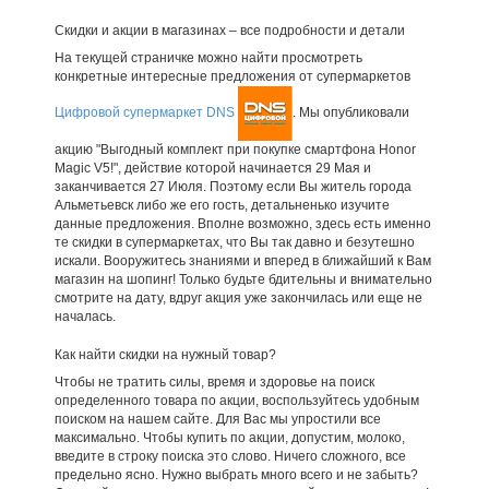
Скидки и акции в магазинах – все подробности и детали
На текущей страничке можно найти просмотреть
конкретные интересные предложения от супермаркетов
Цифровой супермаркет DNS
. Мы опубликовали
акцию "Выгодный комплект при покупке смартфона Honor
Magic V5!", действие которой начинается 29 Мая и
заканчивается 27 Июля. Поэтому если Вы житель города
Альметьевск либо же его гость, детальненько изучите
данные предложения. Вполне возможно, здесь есть именно
те скидки в супермаркетах, что Вы так давно и безутешно
искали. Вооружитесь знаниями и вперед в ближайший к Вам
магазин на шопинг! Только будьте бдительны и внимательно
смотрите на дату, вдруг акция уже закончилась или еще не
началась.
Как найти скидки на нужный товар?
Чтобы не тратить силы, время и здоровье на поиск
определенного товара по акции, воспользуйтесь удобным
поиском на нашем сайте. Для Вас мы упростили все
максимально. Чтобы купить по акции, допустим, молоко,
введите в строку поиска это слово. Ничего сложного, все
предельно ясно. Нужно выбрать много всего и не забыть?