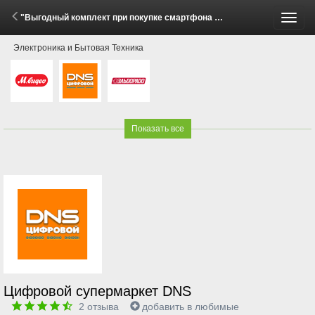
"Выгодный комплект при покупке смартфона Honor Magic V5!" (29 Мая - 27 Июля 2026)
Пере
Электроника и Бытовая Техника
меню
Показать все
Цифровой супермаркет DNS
2
отзыва
добавить в любимые