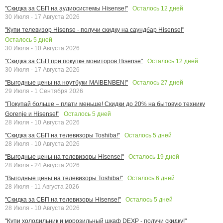
Осталось
12
дней
"Скидка за СБП на аудиосистемы Hisense!"
30 Июля - 17 Августа 2026
"Купи телевизор Hisense - получи скидку на саундбар Hisense!"
Осталось
5
дней
30 Июля - 10 Августа 2026
Осталось
12
дней
"Скидка за СБП при покупке мониторов Hisense"
30 Июля - 17 Августа 2026
Осталось
27
дней
"Выгодные цены на ноутбуки MAIBENBEN!"
29 Июля - 1 Сентября 2026
"Покупай больше – плати меньше! Скидки до 20% на бытовую технику
Осталось
5
дней
Gorenje и Hisense!"
28 Июля - 10 Августа 2026
Осталось
5
дней
"Скидка за СБП на телевизоры Toshiba!"
28 Июля - 10 Августа 2026
Осталось
19
дней
"Выгодные цены на телевизоры Hisense!"
28 Июля - 24 Августа 2026
Осталось
6
дней
"Выгодные цены на телевизоры Toshiba!"
28 Июля - 11 Августа 2026
Осталось
5
дней
"Скидка за СБП на телевизоры Hisense!"
28 Июля - 10 Августа 2026
"Купи холодильник и морозильный шкаф DEXP - получи скидку!"