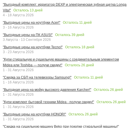
"Выгодный комплект: ирригатор DEXP и электрическая зубная щетка Longa
Осталось
13
дней
Vita!"
4 - 18 Августа 2026
Осталось
11
дней
"Выгодные цены на ноутбуки Acer!"
3 - 16 Августа 2026
Осталось
39
дней
"Выгодные цены на ПК ASUS!"
3 Августа - 13 Сентября 2026
Осталось
18
дней
"Выгодные цены на ноутбуки Tecno!"
3 - 23 Августа 2026
"Купи стиральную и сушильную машины с соединительным элементом
Осталось
26
дней
Midea или Toshiba — получи скидку!"
1 - 31 Августа 2026
Осталось
11
дней
"Скидка за СБП на телевизоры Samsung!"
1 - 16 Августа 2026
Осталось
26
дней
"Выгодная цена на мойку высокого давления Karcher!"
1 - 31 Августа 2026
Осталось
26
дней
"Купи комплект бытовой техники Midea - получи скидку!"
1 - 31 Августа 2026
Осталось
26
дней
"Выгодные цены на ноутбуки HONOR!"
1 - 31 Августа 2026
"Скидка на сушильную машину Beko при покупке стиральной машины!"