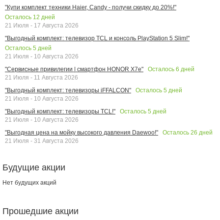
"Купи комплект техники Haier, Candy - получи скидку до 20%!"
Осталось
12
дней
21 Июля - 17 Августа 2026
"Выгодный комплект: телевизор TCL и консоль PlayStation 5 Slim!"
Осталось
5
дней
21 Июля - 10 Августа 2026
Осталось
6
дней
"Сервисные привилегии | смартфон HONOR X7e"
21 Июля - 11 Августа 2026
Осталось
5
дней
"Выгодный комплект: телевизоры iFFALCON"
21 Июля - 10 Августа 2026
Осталось
5
дней
"Выгодный комплект: телевизоры TCL!"
21 Июля - 10 Августа 2026
Осталось
26
дней
"Выгодная цена на мойку высокого давления Daewoo!"
21 Июля - 31 Августа 2026
Будущие акции
Нет будущих акций
Прошедшие акции