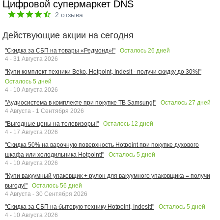
Цифровой супермаркет DNS
2
отзыва
Действующие акции на сегодня
Осталось
26
дней
"Скидка за СБП на товары «Редмонд»!"
4 - 31 Августа 2026
"Купи комплект техники Beko, Hotpoint, Indesit - получи скидку до 30%!"
Осталось
5
дней
4 - 10 Августа 2026
Осталось
27
дней
"Аудиосистема в комплекте при покупке ТВ Samsung!"
4 Августа - 1 Сентября 2026
Осталось
12
дней
"Выгодные цены на телевизоры!"
4 - 17 Августа 2026
"Скидка 50% на варочную поверхность Hotpoint при покупке духового
Осталось
5
дней
шкафа или холодильника Hotpoint!"
4 - 10 Августа 2026
"Купи вакуумный упаковщик + рулон для вакуумного упаковщика = получи
Осталось
56
дней
выгоду!"
4 Августа - 30 Сентября 2026
Осталось
5
дней
"Скидка за СБП на бытовую технику Hotpoint, Indesit!"
4 - 10 Августа 2026