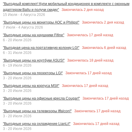
"Выгодный комплект! Купи мобильный кондиционер в комплекте с оконным
Закончилась
2
дня назад
адаптером Ballu и получи скидку"
15 Июля - 4 Августа 2026
Закончилась
2
дня назад
"Выгодные цены на мониторы AOC и Philips!"
7 Июля - 4 Августа 2026
Закончилась
17
дней назад
"Выгодные цены на наушники Fifine"
6 - 20 Июля 2026
Закончилась
6
дней назад
"Выгодная цена на портативную колонку LG!"
6 - 31 Июля 2026
Закончилась
18
дней назад
"Выгодные цены на ноутбуки ASUS!"
6 - 19 Июля 2026
Закончилась
17
дней назад
"Выгодные цены на проекторы LG!"
3 - 20 Июля 2026
Закончилась
17
дней назад
"Выгодные цены на корпуса MSI!"
3 - 20 Июля 2026
Закончилась
17
дней назад
"Выгодные цены на офисные кресла Cougar!"
3 - 20 Июля 2026
Закончилась
17
дней назад
"Выгодные цены на телевизоры Iffalcon!"
3 - 20 Июля 2026
Закончилась
17
дней назад
"Выгодные цены на охлаждение LianLi!"
3 - 20 Июля 2026