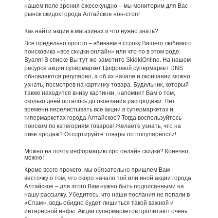
нашем поле зрения ежесекундно – мы мониторим для Вас
рынок скидок города Алтайское нон-стоп!
Как найти акции в магазинах и что нужно знать?
Все предельно просто – вбиваем в строку Вашего любимого
поисковика «все скидки онлайн» или что-то в этом роде.
Вуаля! В списке Вы тут же заметите SkidkiOnline. На нашем
ресурсе акции супермаркет Цифровой супермаркет DNS
обновляются регулярно, а об их начале и окончании можно
узнать, посмотрев на картинку товара. Будильник, который
также находится внизу картинки, напомнит Вам о том,
сколько дней осталось до окончания распродажи. Нет
времени перелистывать все акции в супермаркетах и
гипермаркетах города Алтайское? Тогда воспользуйтесь
поиском по категориям товаров! Желаете узнать, что на
пике продаж? Отсортируйте товары по популярности!
Можно на почту информацию про онлайн скидки? Конечно,
можно!
Кроме всего прочего, мы обязательно пришлем Вам
весточку о том, что скоро начало той или иной акции города
Алтайское – для этого Вам нужно быть подписанными на
нашу рассылку. Убедитесь, что наши послания не попали в
«Спам», ведь обидно будет лишиться такой важной и
интересной инфы. Акции супермаркетов пролетают очень