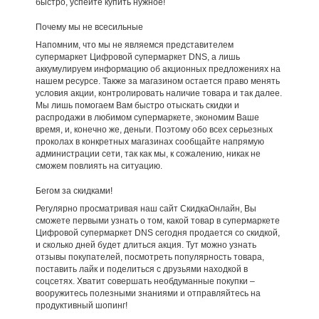
быстро, успейте купить нужное!
Почему мы не всесильные
Напомним, что мы не являемся представителем
супермаркет Цифровой супермаркет DNS, а лишь
аккумулируем информацию об акционных предложениях на
нашем ресурсе. Также за магазином остается право менять
условия акции, контролировать наличие товара и так далее.
Мы лишь помогаем Вам быстро отыскать скидки и
распродажи в любимом супермаркете, экономим Ваше
время, и, конечно же, деньги. Поэтому обо всех серьезных
проколах в конкретных магазинах сообщайте напрямую
администрации сети, так как мы, к сожалению, никак не
сможем повлиять на ситуацию.
Бегом за скидками!
Регулярно просматривая наш сайт СкидкаОнлайн, Вы
сможете первыми узнать о том, какой товар в супермаркете
Цифровой супермаркет DNS сегодня продается со скидкой,
и сколько дней будет длиться акция. Тут можно узнать
отзывы покупателей, посмотреть популярность товара,
поставить лайк и поделиться с друзьями находкой в
соцсетях. Хватит совершать необдуманные покупки –
вооружитесь полезными знаниями и отправляйтесь на
продуктивный шопинг!