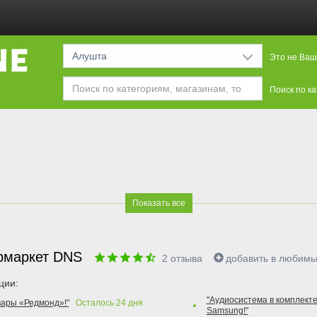
Алушта
Это не Ваш
Поиск по к
Показать все
рмаркет DNS
2
отзыва
добавить в любим
ции:
"Аудиосистема в комплекте
вары «Редмонд»!"
Осталось
24
дня
Samsung!"