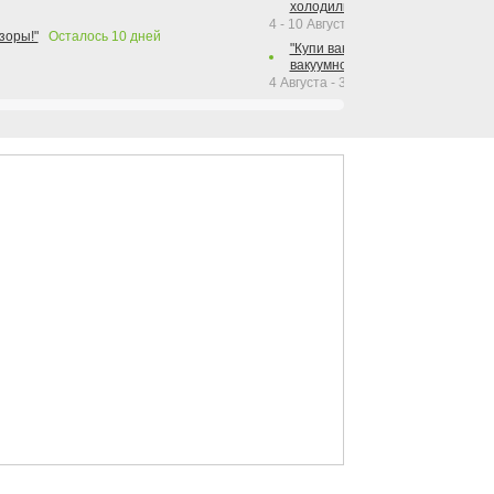
холодильника Hotpoint!"
4 - 10 Августа 2026
зоры!"
Осталось
10
дней
"Купи вакуумный упаковщик + р
вакуумного упаковщика = получи
4 Августа - 30 Сентября 2026