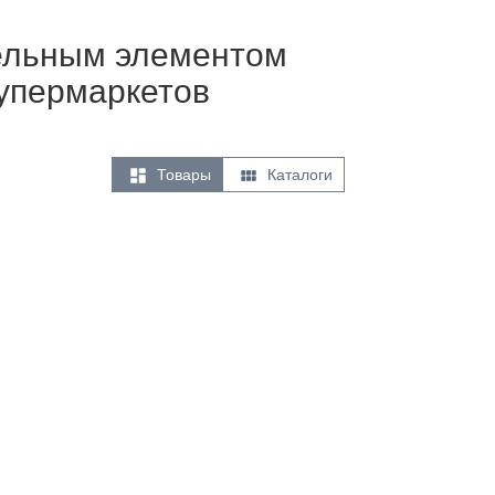
тельным элементом
супермаркетов


Товары
Каталоги