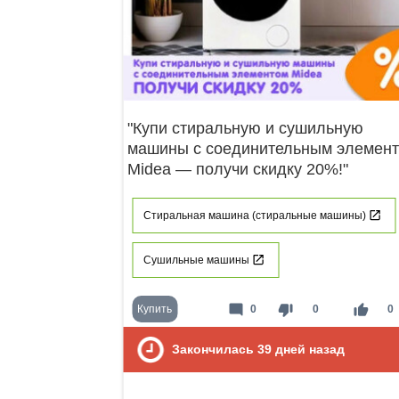
"Купи стиральную и сушильную
машины с соединительным элемен
Midea — получи скидку 20%!"
Стиральная машина (стиральные машины)
Сушильные машины
mode_comment
thumb_down
thumb_up
Купить
0
0
0
Закончилась
39
дней назад