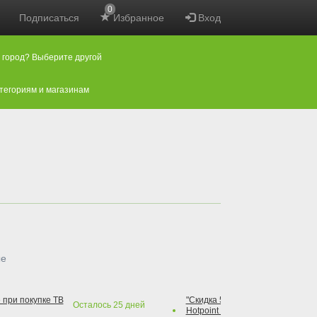
0
Подписаться
Избранное
Вход
 город? Выберите другой
атегориям и магазинам
ые
 при покупке ТВ
"Скидка 50% на варочную повер
Осталось
25
дней
Hotpoint при покупке духового 