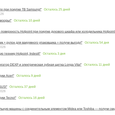
Осталось
25
дней
те при покупке ТВ Samsung!"
026
Осталось
10
дней
изоры!"
поверхность Hotpoint при покупке духового шкафа или холодильника Hotpoint!
Осталось
54
дня
к + рулон для вакуумного упаковщика = получи выгоду!"
2026
Осталось
3
дня
 технику Hotpoint, Indesit!"
Осталось
11
дней
игатор DEXP и электрическая зубная щетка Longa Vita!"
Осталось
9
дней
ки Acer!"
Осталось
37
дней
SUS!"
2026
Осталось
16
дней
уки Tecno!"
льную машины с соединительным элементом Midea или Toshiba — получи скид