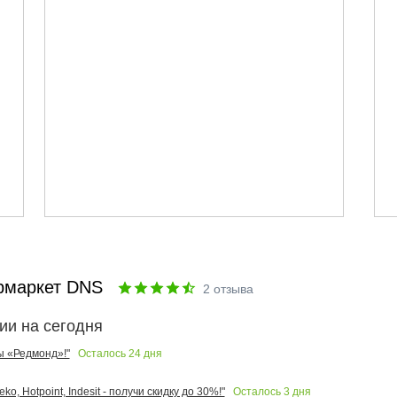
рмаркет DNS
2
отзыва
ии на сегодня
Осталось
24
дня
ы «Редмонд»!"
Осталось
3
дня
o, Hotpoint, Indesit - получи скидку до 30%!"