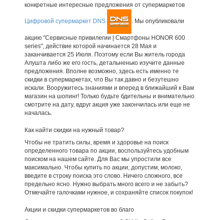
конкретные интересные предложения от супермаркетов
Цифровой супермаркет DNS
. Мы опубликовали
акцию "Сервисные привилегии | Смартфоны HONOR 600
series", действие которой начинается 28 Мая и
заканчивается 25 Июля. Поэтому если Вы житель города
Алушта либо же его гость, детальненько изучите данные
предложения. Вполне возможно, здесь есть именно те
скидки в супермаркетах, что Вы так давно и безутешно
искали. Вооружитесь знаниями и вперед в ближайший к Вам
магазин на шопинг! Только будьте бдительны и внимательно
смотрите на дату, вдруг акция уже закончилась или еще не
началась.
Как найти скидки на нужный товар?
Чтобы не тратить силы, время и здоровье на поиск
определенного товара по акции, воспользуйтесь удобным
поиском на нашем сайте. Для Вас мы упростили все
максимально. Чтобы купить по акции, допустим, молоко,
введите в строку поиска это слово. Ничего сложного, все
предельно ясно. Нужно выбрать много всего и не забыть?
Отмечайте галочками нужное, и сохраняйте список покупок!
Акции и скидки супермаркетов во благо