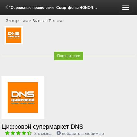
"Сервисные привилегии | Смартфоны HONOR 600 series" (28 Мая - 25 Июля 2026)
Пере
Электроника и Бытовая Техника
меню
Показать все
Цифровой супермаркет DNS
2
отзыва
добавить в любимые