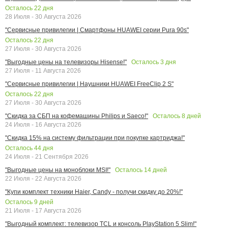
Осталось
22
дня
28 Июля - 30 Августа 2026
"Сервисные привилегии | Смартфоны HUAWEI серии Pura 90s"
Осталось
22
дня
27 Июля - 30 Августа 2026
Осталось
3
дня
"Выгодные цены на телевизоры Hisense!"
27 Июля - 11 Августа 2026
"Сервисные привилегии | Наушники HUAWEI FreeClip 2 S"
Осталось
22
дня
27 Июля - 30 Августа 2026
Осталось
8
дней
"Скидка за СБП на кофемашины Philips и Saeco!"
24 Июля - 16 Августа 2026
"Скидка 15% на систему фильтрации при покупке картриджа!"
Осталось
44
дня
24 Июля - 21 Сентября 2026
Осталось
14
дней
"Выгодные цены на моноблоки MSI!"
22 Июля - 22 Августа 2026
"Купи комплект техники Haier, Candy - получи скидку до 20%!"
Осталось
9
дней
21 Июля - 17 Августа 2026
"Выгодный комплект: телевизор TCL и консоль PlayStation 5 Slim!"