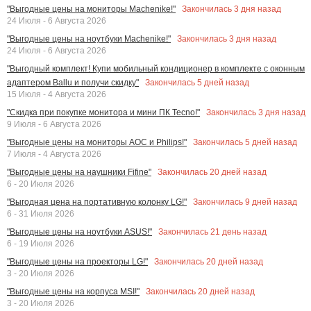
Закончилась
3
дня назад
"Выгодные цены на мониторы Machenike!"
24 Июля - 6 Августа 2026
Закончилась
3
дня назад
"Выгодные цены на ноутбуки Machenike!"
24 Июля - 6 Августа 2026
"Выгодный комплект! Купи мобильный кондиционер в комплекте с оконным
Закончилась
5
дней назад
адаптером Ballu и получи скидку"
15 Июля - 4 Августа 2026
Закончилась
3
дня назад
"Скидка при покупке монитора и мини ПК Tecno!"
9 Июля - 6 Августа 2026
Закончилась
5
дней назад
"Выгодные цены на мониторы AOC и Philips!"
7 Июля - 4 Августа 2026
Закончилась
20
дней назад
"Выгодные цены на наушники Fifine"
6 - 20 Июля 2026
Закончилась
9
дней назад
"Выгодная цена на портативную колонку LG!"
6 - 31 Июля 2026
Закончилась
21
день назад
"Выгодные цены на ноутбуки ASUS!"
6 - 19 Июля 2026
Закончилась
20
дней назад
"Выгодные цены на проекторы LG!"
3 - 20 Июля 2026
Закончилась
20
дней назад
"Выгодные цены на корпуса MSI!"
3 - 20 Июля 2026