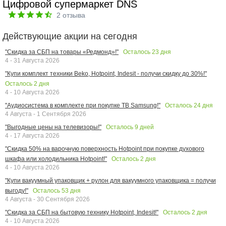
Цифровой супермаркет DNS
2
отзыва
Действующие акции на сегодня
Осталось
23
дня
"Скидка за СБП на товары «Редмонд»!"
4 - 31 Августа 2026
"Купи комплект техники Beko, Hotpoint, Indesit - получи скидку до 30%!"
Осталось
2
дня
4 - 10 Августа 2026
Осталось
24
дня
"Аудиосистема в комплекте при покупке ТВ Samsung!"
4 Августа - 1 Сентября 2026
Осталось
9
дней
"Выгодные цены на телевизоры!"
4 - 17 Августа 2026
"Скидка 50% на варочную поверхность Hotpoint при покупке духового
Осталось
2
дня
шкафа или холодильника Hotpoint!"
4 - 10 Августа 2026
"Купи вакуумный упаковщик + рулон для вакуумного упаковщика = получи
Осталось
53
дня
выгоду!"
4 Августа - 30 Сентября 2026
Осталось
2
дня
"Скидка за СБП на бытовую технику Hotpoint, Indesit!"
4 - 10 Августа 2026