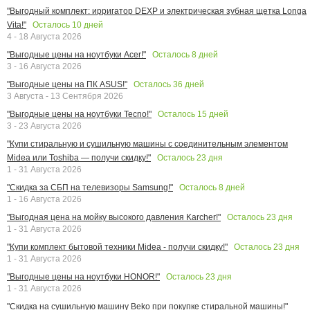
"Выгодный комплект: ирригатор DEXP и электрическая зубная щетка Longa
Осталось
10
дней
Vita!"
4 - 18 Августа 2026
Осталось
8
дней
"Выгодные цены на ноутбуки Acer!"
3 - 16 Августа 2026
Осталось
36
дней
"Выгодные цены на ПК ASUS!"
3 Августа - 13 Сентября 2026
Осталось
15
дней
"Выгодные цены на ноутбуки Tecno!"
3 - 23 Августа 2026
"Купи стиральную и сушильную машины с соединительным элементом
Осталось
23
дня
Midea или Toshiba — получи скидку!"
1 - 31 Августа 2026
Осталось
8
дней
"Скидка за СБП на телевизоры Samsung!"
1 - 16 Августа 2026
Осталось
23
дня
"Выгодная цена на мойку высокого давления Karcher!"
1 - 31 Августа 2026
Осталось
23
дня
"Купи комплект бытовой техники Midea - получи скидку!"
1 - 31 Августа 2026
Осталось
23
дня
"Выгодные цены на ноутбуки HONOR!"
1 - 31 Августа 2026
"Скидка на сушильную машину Beko при покупке стиральной машины!"