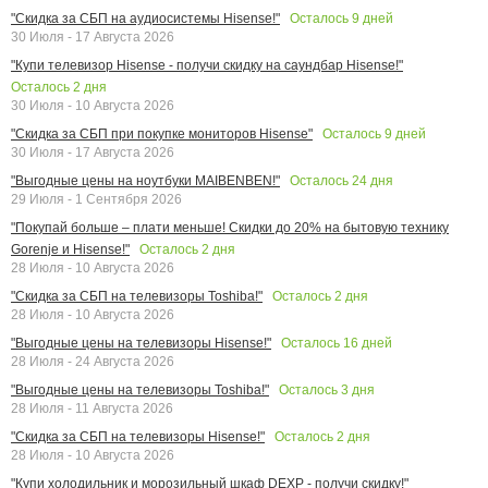
Осталось
9
дней
"Скидка за СБП на аудиосистемы Hisense!"
30 Июля - 17 Августа 2026
"Купи телевизор Hisense - получи скидку на саундбар Hisense!"
Осталось
2
дня
30 Июля - 10 Августа 2026
Осталось
9
дней
"Скидка за СБП при покупке мониторов Hisense"
30 Июля - 17 Августа 2026
Осталось
24
дня
"Выгодные цены на ноутбуки MAIBENBEN!"
29 Июля - 1 Сентября 2026
"Покупай больше – плати меньше! Скидки до 20% на бытовую технику
Осталось
2
дня
Gorenje и Hisense!"
28 Июля - 10 Августа 2026
Осталось
2
дня
"Скидка за СБП на телевизоры Toshiba!"
28 Июля - 10 Августа 2026
Осталось
16
дней
"Выгодные цены на телевизоры Hisense!"
28 Июля - 24 Августа 2026
Осталось
3
дня
"Выгодные цены на телевизоры Toshiba!"
28 Июля - 11 Августа 2026
Осталось
2
дня
"Скидка за СБП на телевизоры Hisense!"
28 Июля - 10 Августа 2026
"Купи холодильник и морозильный шкаф DEXP - получи скидку!"