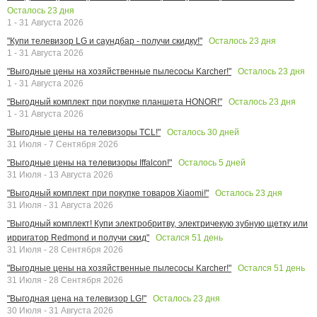
Осталось
23
дня
1 - 31 Августа 2026
Осталось
23
дня
"Купи телевизор LG и саундбар - получи скидку!"
1 - 31 Августа 2026
Осталось
23
дня
"Выгодные цены на хозяйственные пылесосы Karcher!"
1 - 31 Августа 2026
Осталось
23
дня
"Выгодный комплект при покупке планшета HONOR!"
1 - 31 Августа 2026
Осталось
30
дней
"Выгодные цены на телевизоры TCL!"
31 Июля - 7 Сентября 2026
Осталось
5
дней
"Выгодные цены на телевизоры Iffalcon!"
31 Июля - 13 Августа 2026
Осталось
23
дня
"Выгодный комплект при покупке товаров Xiaomi!"
31 Июля - 31 Августа 2026
"Выгодный комплект! Купи электробритву, электричекую зубную щетку или
Остался
51
день
ирригатор Redmond и получи скид"
31 Июля - 28 Сентября 2026
Остался
51
день
"Выгодные цены на хозяйственные пылесосы Karcher!"
31 Июля - 28 Сентября 2026
Осталось
23
дня
"Выгодная цена на телевизор LG!"
30 Июля - 31 Августа 2026