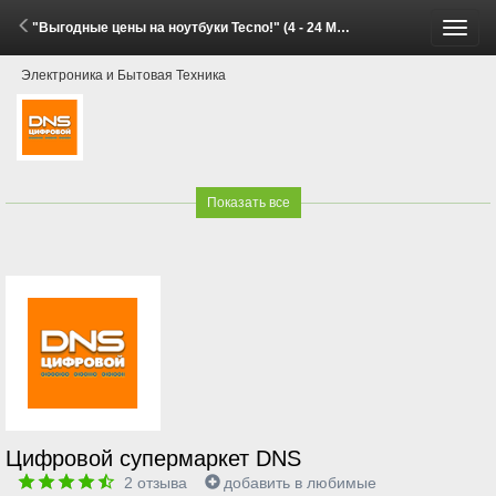
"Выгодные цены на ноутбуки Tecno!" (4 - 24 Мая 2026)
Пере
Электроника и Бытовая Техника
меню
Показать все
Цифровой супермаркет DNS
2
отзыва
добавить в любимые