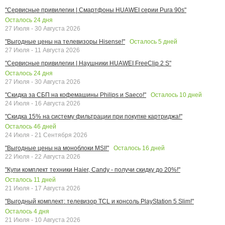
"Сервисные привилегии | Смартфоны HUAWEI серии Pura 90s"
Осталось
24
дня
27 Июля - 30 Августа 2026
Осталось
5
дней
"Выгодные цены на телевизоры Hisense!"
27 Июля - 11 Августа 2026
"Сервисные привилегии | Наушники HUAWEI FreeClip 2 S"
Осталось
24
дня
27 Июля - 30 Августа 2026
Осталось
10
дней
"Скидка за СБП на кофемашины Philips и Saeco!"
24 Июля - 16 Августа 2026
"Скидка 15% на систему фильтрации при покупке картриджа!"
Осталось
46
дней
24 Июля - 21 Сентября 2026
Осталось
16
дней
"Выгодные цены на моноблоки MSI!"
22 Июля - 22 Августа 2026
"Купи комплект техники Haier, Candy - получи скидку до 20%!"
Осталось
11
дней
21 Июля - 17 Августа 2026
"Выгодный комплект: телевизор TCL и консоль PlayStation 5 Slim!"
Осталось
4
дня
21 Июля - 10 Августа 2026