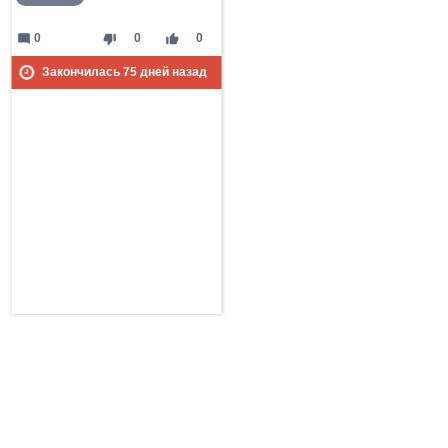
mode_comment
thumb_down
thumb_up
0
0
0
Закончилась
75
дней назад