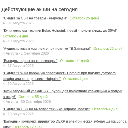
Действующие акции на сегодня
Осталось
25
дней
"Скидка за СБП на товары «Редмонд»!"
4 - 31 Августа 2026
"Купи комплект техники Beko, Hotpoint, Indesit - получи скидку до 30%!"
Осталось
4
дня
4 - 10 Августа 2026
Осталось
26
дней
"Аудиосистема в комплекте при покупке ТВ Samsung!"
4 Августа - 1 Сентября 2026
Осталось
11
дней
"Выгодные цены на телевизоры!"
4 - 17 Августа 2026
"Скидка 50% на варочную поверхность Hotpoint при покупке духового
Осталось
4
дня
шкафа или холодильника Hotpoint!"
4 - 10 Августа 2026
"Купи вакуумный упаковщик + рулон для вакуумного упаковщика = получи
Осталось
55
дней
выгоду!"
4 Августа - 30 Сентября 2026
Осталось
4
дня
"Скидка за СБП на бытовую технику Hotpoint, Indesit!"
4 - 10 Августа 2026
"Выгодный комплект: ирригатор DEXP и электрическая зубная щетка Longa
Осталось
12
дней
Vita!"