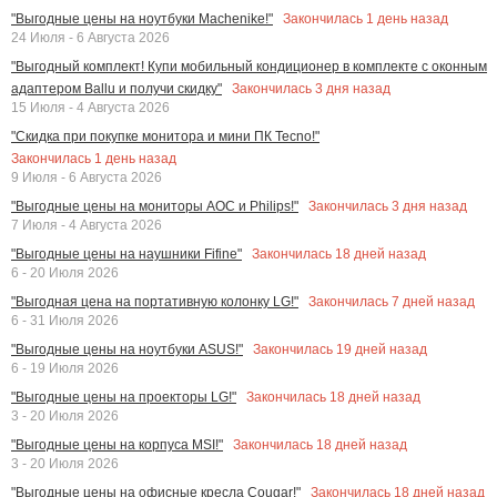
Закончилась
1
день назад
"Выгодные цены на ноутбуки Machenike!"
24 Июля - 6 Августа 2026
"Выгодный комплект! Купи мобильный кондиционер в комплекте с оконным
Закончилась
3
дня назад
адаптером Ballu и получи скидку"
15 Июля - 4 Августа 2026
"Скидка при покупке монитора и мини ПК Tecno!"
Закончилась
1
день назад
9 Июля - 6 Августа 2026
Закончилась
3
дня назад
"Выгодные цены на мониторы AOC и Philips!"
7 Июля - 4 Августа 2026
Закончилась
18
дней назад
"Выгодные цены на наушники Fifine"
6 - 20 Июля 2026
Закончилась
7
дней назад
"Выгодная цена на портативную колонку LG!"
6 - 31 Июля 2026
Закончилась
19
дней назад
"Выгодные цены на ноутбуки ASUS!"
6 - 19 Июля 2026
Закончилась
18
дней назад
"Выгодные цены на проекторы LG!"
3 - 20 Июля 2026
Закончилась
18
дней назад
"Выгодные цены на корпуса MSI!"
3 - 20 Июля 2026
Закончилась
18
дней назад
"Выгодные цены на офисные кресла Cougar!"