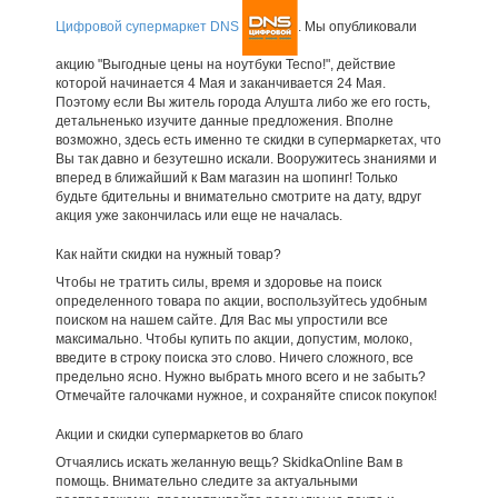
Цифровой супермаркет DNS
. Мы опубликовали
акцию "Выгодные цены на ноутбуки Tecno!", действие
которой начинается 4 Мая и заканчивается 24 Мая.
Поэтому если Вы житель города Алушта либо же его гость,
детальненько изучите данные предложения. Вполне
возможно, здесь есть именно те скидки в супермаркетах, что
Вы так давно и безутешно искали. Вооружитесь знаниями и
вперед в ближайший к Вам магазин на шопинг! Только
будьте бдительны и внимательно смотрите на дату, вдруг
акция уже закончилась или еще не началась.
Как найти скидки на нужный товар?
Чтобы не тратить силы, время и здоровье на поиск
определенного товара по акции, воспользуйтесь удобным
поиском на нашем сайте. Для Вас мы упростили все
максимально. Чтобы купить по акции, допустим, молоко,
введите в строку поиска это слово. Ничего сложного, все
предельно ясно. Нужно выбрать много всего и не забыть?
Отмечайте галочками нужное, и сохраняйте список покупок!
Акции и скидки супермаркетов во благо
Отчаялись искать желанную вещь? SkidkaOnline Вам в
помощь. Внимательно следите за актуальными