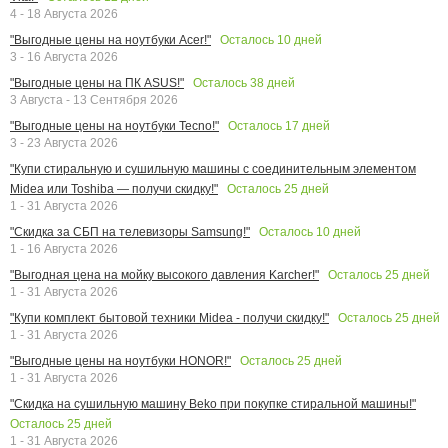
4 - 18 Августа 2026
Осталось
10
дней
"Выгодные цены на ноутбуки Acer!"
3 - 16 Августа 2026
Осталось
38
дней
"Выгодные цены на ПК ASUS!"
3 Августа - 13 Сентября 2026
Осталось
17
дней
"Выгодные цены на ноутбуки Tecno!"
3 - 23 Августа 2026
"Купи стиральную и сушильную машины с соединительным элементом
Осталось
25
дней
Midea или Toshiba — получи скидку!"
1 - 31 Августа 2026
Осталось
10
дней
"Скидка за СБП на телевизоры Samsung!"
1 - 16 Августа 2026
Осталось
25
дней
"Выгодная цена на мойку высокого давления Karcher!"
1 - 31 Августа 2026
Осталось
25
дней
"Купи комплект бытовой техники Midea - получи скидку!"
1 - 31 Августа 2026
Осталось
25
дней
"Выгодные цены на ноутбуки HONOR!"
1 - 31 Августа 2026
"Скидка на сушильную машину Beko при покупке стиральной машины!"
Осталось
25
дней
1 - 31 Августа 2026