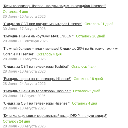
"Купи телевизор Hisense - получи скидку на саундбар Hisense!"
Осталось
4
дня
30 Июля - 10 Августа 2026
Осталось
11
дней
"Скидка за СБП при покупке мониторов Hisense"
30 Июля - 17 Августа 2026
Осталось
26
дней
"Выгодные цены на ноутбуки MAIBENBEN!"
29 Июля - 1 Сентября 2026
"Покупай больше – плати меньше! Скидки до 20% на бытовую технику
Осталось
4
дня
Gorenje и Hisense!"
28 Июля - 10 Августа 2026
Осталось
4
дня
"Скидка за СБП на телевизоры Toshiba!"
28 Июля - 10 Августа 2026
Осталось
18
дней
"Выгодные цены на телевизоры Hisense!"
28 Июля - 24 Августа 2026
Осталось
5
дней
"Выгодные цены на телевизоры Toshiba!"
28 Июля - 11 Августа 2026
Осталось
4
дня
"Скидка за СБП на телевизоры Hisense!"
28 Июля - 10 Августа 2026
"Купи холодильник и морозильный шкаф DEXP - получи скидку!"
Осталось
24
дня
28 Июля - 30 Августа 2026