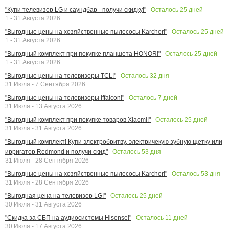
Осталось
25
дней
"Купи телевизор LG и саундбар - получи скидку!"
1 - 31 Августа 2026
Осталось
25
дней
"Выгодные цены на хозяйственные пылесосы Karcher!"
1 - 31 Августа 2026
Осталось
25
дней
"Выгодный комплект при покупке планшета HONOR!"
1 - 31 Августа 2026
Осталось
32
дня
"Выгодные цены на телевизоры TCL!"
31 Июля - 7 Сентября 2026
Осталось
7
дней
"Выгодные цены на телевизоры Iffalcon!"
31 Июля - 13 Августа 2026
Осталось
25
дней
"Выгодный комплект при покупке товаров Xiaomi!"
31 Июля - 31 Августа 2026
"Выгодный комплект! Купи электробритву, электричекую зубную щетку или
Осталось
53
дня
ирригатор Redmond и получи скид"
31 Июля - 28 Сентября 2026
Осталось
53
дня
"Выгодные цены на хозяйственные пылесосы Karcher!"
31 Июля - 28 Сентября 2026
Осталось
25
дней
"Выгодная цена на телевизор LG!"
30 Июля - 31 Августа 2026
Осталось
11
дней
"Скидка за СБП на аудиосистемы Hisense!"
30 Июля - 17 Августа 2026