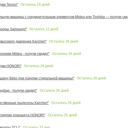
Осталось
18
дней
уки Tecno!"
льную машины с соединительным элементом Midea или Toshiba — получи скид
Осталось
11
дней
изоры Samsung!"
Осталось
26
дней
высокого давления Karcher!"
Осталось
26
дней
ехники Midea - получи скидку!"
Осталось
26
дней
буки HONOR!"
Осталось
26
дней
шину Beko при покупке стиральной машины!"
Осталось
26
дней
ндбар - получи скидку!"
Осталось
26
дней
ственные пылесосы Karcher!"
Осталось
26
дней
 покупке планшета HONOR!"
Осталось
33
дня
визоры TCL!"