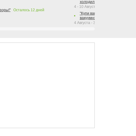
холодильника Hotpoint!"
4 - 10 Августа 2026
зоры!"
Осталось
12
дней
"Купи вакуумный упаковщик + р
вакуумного упаковщика = получи
4 Августа - 30 Сентября 2026