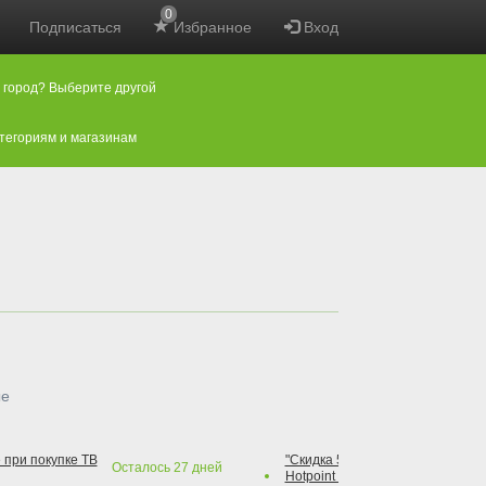
0
Подписаться
Избранное
Вход
 город? Выберите другой
атегориям и магазинам
ые
 при покупке ТВ
"Скидка 50% на варочную повер
Осталось
27
дней
Hotpoint при покупке духового 