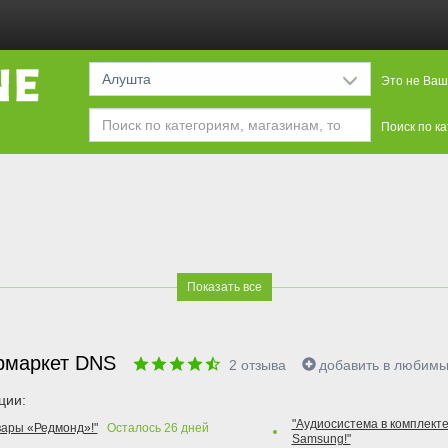
Алушта
Это не Ваш
Поиск по к
Показать все
рмаркет DNS
2
отзыва
добавить в любим
ции:
"Аудиосистема в комплекте
вары «Редмонд»!"
Осталось
26
дней
Samsung!"