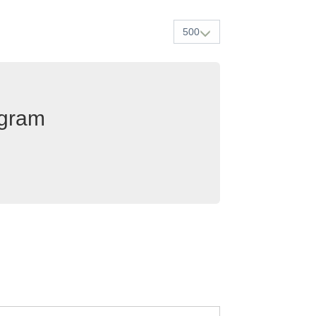
500
egram