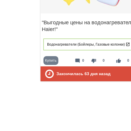
"Выгодные цены на водонагревате
Haier!"
Водонагреватели (Бойлеры, Газовые колонки)
mode_comment
thumb_down
thumb_up
Купить
0
0
0
Закончилась
63
дня назад