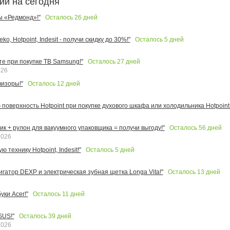
ии на сегодня
Осталось
26
дней
ы «Редмонд»!"
Осталось
5
дней
o, Hotpoint, Indesit - получи скидку до 30%!"
Осталось
27
дней
те при покупке ТВ Samsung!"
026
Осталось
12
дней
изоры!"
поверхность Hotpoint при покупке духового шкафа или холодильника Hotpoint!
Осталось
56
дней
к + рулон для вакуумного упаковщика = получи выгоду!"
2026
Осталось
5
дней
 технику Hotpoint, Indesit!"
Осталось
13
дней
игатор DEXP и электрическая зубная щетка Longa Vita!"
Осталось
11
дней
ки Acer!"
Осталось
39
дней
SUS!"
2026