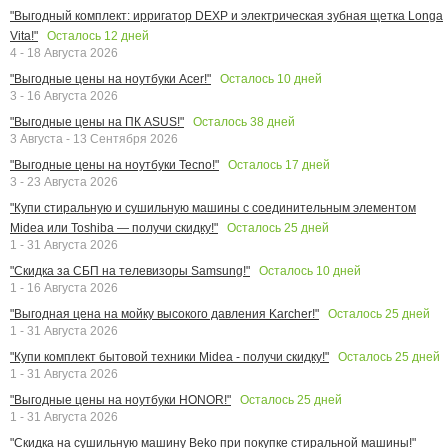
"Выгодный комплект: ирригатор DEXP и электрическая зубная щетка Longa
Осталось
12
дней
Vita!"
4 - 18 Августа 2026
Осталось
10
дней
"Выгодные цены на ноутбуки Acer!"
3 - 16 Августа 2026
Осталось
38
дней
"Выгодные цены на ПК ASUS!"
3 Августа - 13 Сентября 2026
Осталось
17
дней
"Выгодные цены на ноутбуки Tecno!"
3 - 23 Августа 2026
"Купи стиральную и сушильную машины с соединительным элементом
Осталось
25
дней
Midea или Toshiba — получи скидку!"
1 - 31 Августа 2026
Осталось
10
дней
"Скидка за СБП на телевизоры Samsung!"
1 - 16 Августа 2026
Осталось
25
дней
"Выгодная цена на мойку высокого давления Karcher!"
1 - 31 Августа 2026
Осталось
25
дней
"Купи комплект бытовой техники Midea - получи скидку!"
1 - 31 Августа 2026
Осталось
25
дней
"Выгодные цены на ноутбуки HONOR!"
1 - 31 Августа 2026
"Скидка на сушильную машину Beko при покупке стиральной машины!"