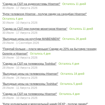
Осталось
11
дней
"Скидка за СБП на аудиосистемы Hisense!"
30 Июля - 17 Августа 2026
"Купи телевизор Hisense - получи скидку на саундбар Hisense!"
Осталось
4
дня
30 Июля - 10 Августа 2026
Осталось
11
дней
"Скидка за СБП при покупке мониторов Hisense"
30 Июля - 17 Августа 2026
Осталось
26
дней
"Выгодные цены на ноутбуки MAIBENBEN!"
29 Июля - 1 Сентября 2026
"Покупай больше – плати меньше! Скидки до 20% на бытовую технику
Осталось
4
дня
Gorenje и Hisense!"
28 Июля - 10 Августа 2026
Осталось
4
дня
"Скидка за СБП на телевизоры Toshiba!"
28 Июля - 10 Августа 2026
Осталось
18
дней
"Выгодные цены на телевизоры Hisense!"
28 Июля - 24 Августа 2026
Осталось
5
дней
"Выгодные цены на телевизоры Toshiba!"
28 Июля - 11 Августа 2026
Осталось
4
дня
"Скидка за СБП на телевизоры Hisense!"
28 Июля - 10 Августа 2026
"Купи холодильник и морозильный шкаф DEXP - получи скидку!"