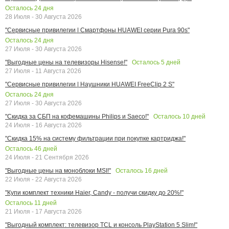
Осталось
24
дня
28 Июля - 30 Августа 2026
"Сервисные привилегии | Смартфоны HUAWEI серии Pura 90s"
Осталось
24
дня
27 Июля - 30 Августа 2026
Осталось
5
дней
"Выгодные цены на телевизоры Hisense!"
27 Июля - 11 Августа 2026
"Сервисные привилегии | Наушники HUAWEI FreeClip 2 S"
Осталось
24
дня
27 Июля - 30 Августа 2026
Осталось
10
дней
"Скидка за СБП на кофемашины Philips и Saeco!"
24 Июля - 16 Августа 2026
"Скидка 15% на систему фильтрации при покупке картриджа!"
Осталось
46
дней
24 Июля - 21 Сентября 2026
Осталось
16
дней
"Выгодные цены на моноблоки MSI!"
22 Июля - 22 Августа 2026
"Купи комплект техники Haier, Candy - получи скидку до 20%!"
Осталось
11
дней
21 Июля - 17 Августа 2026
"Выгодный комплект: телевизор TCL и консоль PlayStation 5 Slim!"