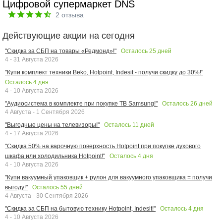
Цифровой супермаркет DNS
2
отзыва
Действующие акции на сегодня
Осталось
25
дней
"Скидка за СБП на товары «Редмонд»!"
4 - 31 Августа 2026
"Купи комплект техники Beko, Hotpoint, Indesit - получи скидку до 30%!"
Осталось
4
дня
4 - 10 Августа 2026
Осталось
26
дней
"Аудиосистема в комплекте при покупке ТВ Samsung!"
4 Августа - 1 Сентября 2026
Осталось
11
дней
"Выгодные цены на телевизоры!"
4 - 17 Августа 2026
"Скидка 50% на варочную поверхность Hotpoint при покупке духового
Осталось
4
дня
шкафа или холодильника Hotpoint!"
4 - 10 Августа 2026
"Купи вакуумный упаковщик + рулон для вакуумного упаковщика = получи
Осталось
55
дней
выгоду!"
4 Августа - 30 Сентября 2026
Осталось
4
дня
"Скидка за СБП на бытовую технику Hotpoint, Indesit!"
4 - 10 Августа 2026