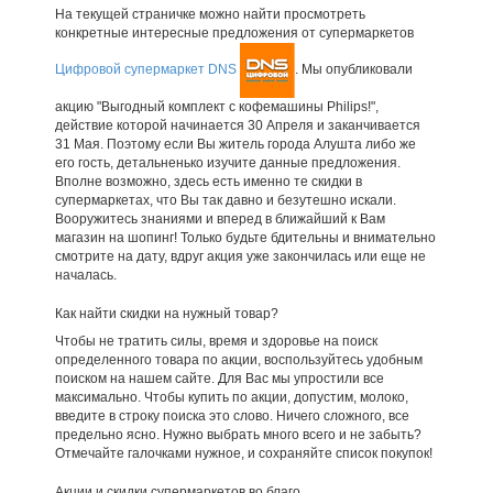
На текущей страничке можно найти просмотреть
конкретные интересные предложения от супермаркетов
Цифровой супермаркет DNS
. Мы опубликовали
акцию "Выгодный комплект с кофемашины Philips!",
действие которой начинается 30 Апреля и заканчивается
31 Мая. Поэтому если Вы житель города Алушта либо же
его гость, детальненько изучите данные предложения.
Вполне возможно, здесь есть именно те скидки в
супермаркетах, что Вы так давно и безутешно искали.
Вооружитесь знаниями и вперед в ближайший к Вам
магазин на шопинг! Только будьте бдительны и внимательно
смотрите на дату, вдруг акция уже закончилась или еще не
началась.
Как найти скидки на нужный товар?
Чтобы не тратить силы, время и здоровье на поиск
определенного товара по акции, воспользуйтесь удобным
поиском на нашем сайте. Для Вас мы упростили все
максимально. Чтобы купить по акции, допустим, молоко,
введите в строку поиска это слово. Ничего сложного, все
предельно ясно. Нужно выбрать много всего и не забыть?
Отмечайте галочками нужное, и сохраняйте список покупок!
Акции и скидки супермаркетов во благо