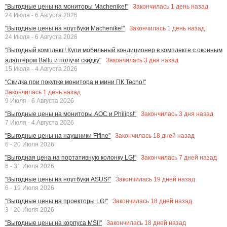
Закончилась
1
день назад
"Выгодные цены на мониторы Machenike!"
24 Июля - 6 Августа 2026
Закончилась
1
день назад
"Выгодные цены на ноутбуки Machenike!"
24 Июля - 6 Августа 2026
"Выгодный комплект! Купи мобильный кондиционер в комплекте с оконным
Закончилась
3
дня назад
адаптером Ballu и получи скидку"
15 Июля - 4 Августа 2026
"Скидка при покупке монитора и мини ПК Tecno!"
Закончилась
1
день назад
9 Июля - 6 Августа 2026
Закончилась
3
дня назад
"Выгодные цены на мониторы AOC и Philips!"
7 Июля - 4 Августа 2026
Закончилась
18
дней назад
"Выгодные цены на наушники Fifine"
6 - 20 Июля 2026
Закончилась
7
дней назад
"Выгодная цена на портативную колонку LG!"
6 - 31 Июля 2026
Закончилась
19
дней назад
"Выгодные цены на ноутбуки ASUS!"
6 - 19 Июля 2026
Закончилась
18
дней назад
"Выгодные цены на проекторы LG!"
3 - 20 Июля 2026
Закончилась
18
дней назад
"Выгодные цены на корпуса MSI!"