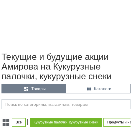
Текущие и будущие акции
Амирова на Кукурузные
палочки, кукурузные снеки


Товары
Каталоги
|
Все
Кукурузные палочки, кукурузные снеки
Продукты и на