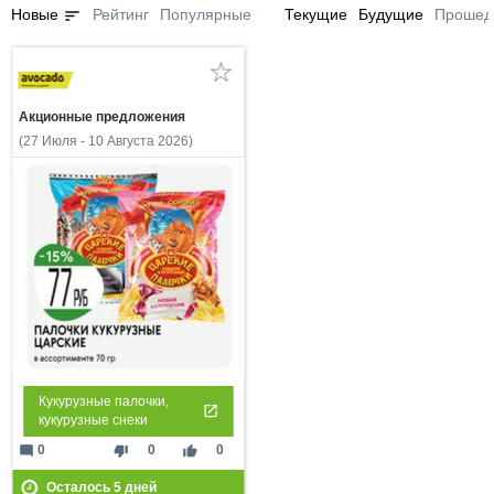
sort
Новые
Рейтинг
Популярные
Текущие
Будущие
Прошед
Акционные предложения
(27 Июля - 10 Августа 2026)
Кукурузные палочки,
кукурузные снеки
mode_comment
thumb_down
thumb_up
0
0
0
Осталось
5
дней