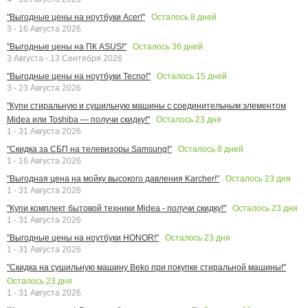
Осталось
8
дней
"Выгодные цены на ноутбуки Acer!"
3 - 16 Августа 2026
Осталось
36
дней
"Выгодные цены на ПК ASUS!"
3 Августа - 13 Сентября 2026
Осталось
15
дней
"Выгодные цены на ноутбуки Tecno!"
3 - 23 Августа 2026
"Купи стиральную и сушильную машины с соединительным элементом
Осталось
23
дня
Midea или Toshiba — получи скидку!"
1 - 31 Августа 2026
Осталось
8
дней
"Скидка за СБП на телевизоры Samsung!"
1 - 16 Августа 2026
Осталось
23
дня
"Выгодная цена на мойку высокого давления Karcher!"
1 - 31 Августа 2026
Осталось
23
дня
"Купи комплект бытовой техники Midea - получи скидку!"
1 - 31 Августа 2026
Осталось
23
дня
"Выгодные цены на ноутбуки HONOR!"
1 - 31 Августа 2026
"Скидка на сушильную машину Beko при покупке стиральной машины!"
Осталось
23
дня
1 - 31 Августа 2026