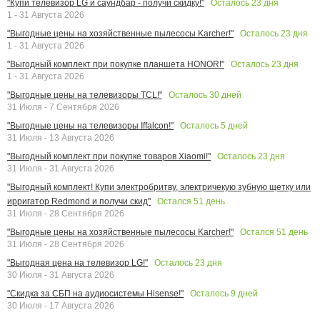
Осталось
23
дня
"Купи телевизор LG и саундбар - получи скидку!"
1 - 31 Августа 2026
Осталось
23
дня
"Выгодные цены на хозяйственные пылесосы Karcher!"
1 - 31 Августа 2026
Осталось
23
дня
"Выгодный комплект при покупке планшета HONOR!"
1 - 31 Августа 2026
Осталось
30
дней
"Выгодные цены на телевизоры TCL!"
31 Июля - 7 Сентября 2026
Осталось
5
дней
"Выгодные цены на телевизоры Iffalcon!"
31 Июля - 13 Августа 2026
Осталось
23
дня
"Выгодный комплект при покупке товаров Xiaomi!"
31 Июля - 31 Августа 2026
"Выгодный комплект! Купи электробритву, электричекую зубную щетку или
Остался
51
день
ирригатор Redmond и получи скид"
31 Июля - 28 Сентября 2026
Остался
51
день
"Выгодные цены на хозяйственные пылесосы Karcher!"
31 Июля - 28 Сентября 2026
Осталось
23
дня
"Выгодная цена на телевизор LG!"
30 Июля - 31 Августа 2026
Осталось
9
дней
"Скидка за СБП на аудиосистемы Hisense!"
30 Июля - 17 Августа 2026