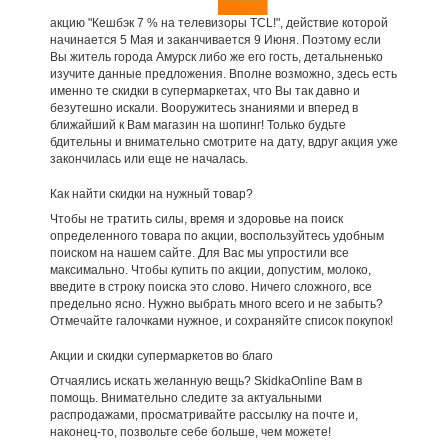
акцию "Кешбэк 7 % на телевизоры TCL!", действие которой
начинается 5 Мая и заканчивается 9 Июня. Поэтому если
Вы житель города Амурск либо же его гость, детальненько
изучите данные предложения. Вполне возможно, здесь есть
именно те скидки в супермаркетах, что Вы так давно и
безутешно искали. Вооружитесь знаниями и вперед в
ближайший к Вам магазин на шопинг! Только будьте
бдительны и внимательно смотрите на дату, вдруг акция уже
закончилась или еще не началась.
Как найти скидки на нужный товар?
Чтобы не тратить силы, время и здоровье на поиск
определенного товара по акции, воспользуйтесь удобным
поиском на нашем сайте. Для Вас мы упростили все
максимально. Чтобы купить по акции, допустим, молоко,
введите в строку поиска это слово. Ничего сложного, все
предельно ясно. Нужно выбрать много всего и не забыть?
Отмечайте галочками нужное, и сохраняйте список покупок!
Акции и скидки супермаркетов во благо
Отчаялись искать желанную вещь? SkidkaOnline Вам в
помощь. Внимательно следите за актуальными
распродажами, просматривайте рассылку на почте и,
наконец-то, позвольте себе больше, чем можете!