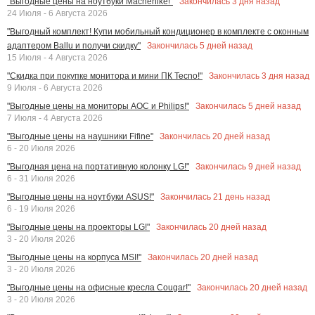
Закончилась
3
дня назад
"Выгодные цены на ноутбуки Machenike!"
24 Июля - 6 Августа 2026
"Выгодный комплект! Купи мобильный кондиционер в комплекте с оконным
Закончилась
5
дней назад
адаптером Ballu и получи скидку"
15 Июля - 4 Августа 2026
Закончилась
3
дня назад
"Скидка при покупке монитора и мини ПК Tecno!"
9 Июля - 6 Августа 2026
Закончилась
5
дней назад
"Выгодные цены на мониторы AOC и Philips!"
7 Июля - 4 Августа 2026
Закончилась
20
дней назад
"Выгодные цены на наушники Fifine"
6 - 20 Июля 2026
Закончилась
9
дней назад
"Выгодная цена на портативную колонку LG!"
6 - 31 Июля 2026
Закончилась
21
день назад
"Выгодные цены на ноутбуки ASUS!"
6 - 19 Июля 2026
Закончилась
20
дней назад
"Выгодные цены на проекторы LG!"
3 - 20 Июля 2026
Закончилась
20
дней назад
"Выгодные цены на корпуса MSI!"
3 - 20 Июля 2026
Закончилась
20
дней назад
"Выгодные цены на офисные кресла Cougar!"
3 - 20 Июля 2026