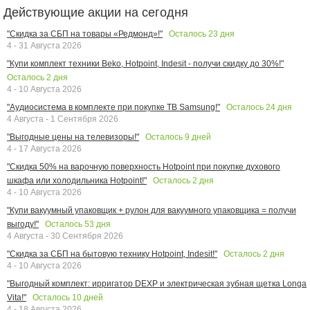
Действующие акции на сегодня
Осталось
23
дня
"Скидка за СБП на товары «Редмонд»!"
4 - 31 Августа 2026
"Купи комплект техники Beko, Hotpoint, Indesit - получи скидку до 30%!"
Осталось
2
дня
4 - 10 Августа 2026
Осталось
24
дня
"Аудиосистема в комплекте при покупке ТВ Samsung!"
4 Августа - 1 Сентября 2026
Осталось
9
дней
"Выгодные цены на телевизоры!"
4 - 17 Августа 2026
"Скидка 50% на варочную поверхность Hotpoint при покупке духового
Осталось
2
дня
шкафа или холодильника Hotpoint!"
4 - 10 Августа 2026
"Купи вакуумный упаковщик + рулон для вакуумного упаковщика = получи
Осталось
53
дня
выгоду!"
4 Августа - 30 Сентября 2026
Осталось
2
дня
"Скидка за СБП на бытовую технику Hotpoint, Indesit!"
4 - 10 Августа 2026
"Выгодный комплект: ирригатор DEXP и электрическая зубная щетка Longa
Осталось
10
дней
Vita!"
4 - 18 Августа 2026