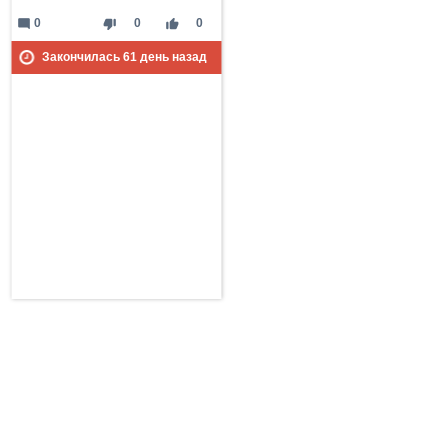
mode_comment
thumb_down
thumb_up
0
0
0
Закончилась
61
день назад