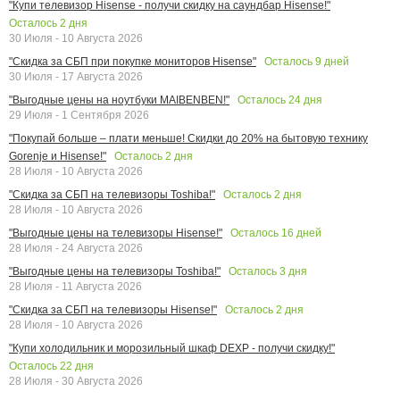
"Купи телевизор Hisense - получи скидку на саундбар Hisense!"
Осталось
2
дня
30 Июля - 10 Августа 2026
Осталось
9
дней
"Скидка за СБП при покупке мониторов Hisense"
30 Июля - 17 Августа 2026
Осталось
24
дня
"Выгодные цены на ноутбуки MAIBENBEN!"
29 Июля - 1 Сентября 2026
"Покупай больше – плати меньше! Скидки до 20% на бытовую технику
Осталось
2
дня
Gorenje и Hisense!"
28 Июля - 10 Августа 2026
Осталось
2
дня
"Скидка за СБП на телевизоры Toshiba!"
28 Июля - 10 Августа 2026
Осталось
16
дней
"Выгодные цены на телевизоры Hisense!"
28 Июля - 24 Августа 2026
Осталось
3
дня
"Выгодные цены на телевизоры Toshiba!"
28 Июля - 11 Августа 2026
Осталось
2
дня
"Скидка за СБП на телевизоры Hisense!"
28 Июля - 10 Августа 2026
"Купи холодильник и морозильный шкаф DEXP - получи скидку!"
Осталось
22
дня
28 Июля - 30 Августа 2026