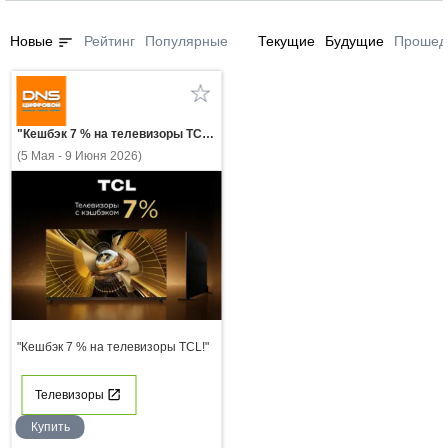
sort
Новые
Рейтинг
Популярные
Текущие
Будущие
Прошед
"Кешбэк 7 % на телевизоры TCL!"
(5 Мая - 9 Июня 2026)
"Кешбэк 7 % на телевизоры TCL!"
Телевизоры
Купить