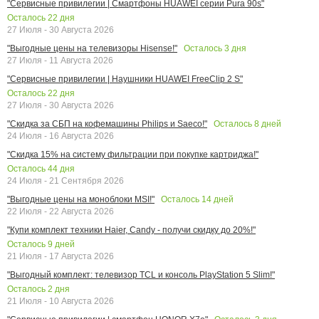
"Сервисные привилегии | Смартфоны HUAWEI серии Pura 90s"
Осталось
22
дня
27 Июля - 30 Августа 2026
Осталось
3
дня
"Выгодные цены на телевизоры Hisense!"
27 Июля - 11 Августа 2026
"Сервисные привилегии | Наушники HUAWEI FreeClip 2 S"
Осталось
22
дня
27 Июля - 30 Августа 2026
Осталось
8
дней
"Скидка за СБП на кофемашины Philips и Saeco!"
24 Июля - 16 Августа 2026
"Скидка 15% на систему фильтрации при покупке картриджа!"
Осталось
44
дня
24 Июля - 21 Сентября 2026
Осталось
14
дней
"Выгодные цены на моноблоки MSI!"
22 Июля - 22 Августа 2026
"Купи комплект техники Haier, Candy - получи скидку до 20%!"
Осталось
9
дней
21 Июля - 17 Августа 2026
"Выгодный комплект: телевизор TCL и консоль PlayStation 5 Slim!"
Осталось
2
дня
21 Июля - 10 Августа 2026