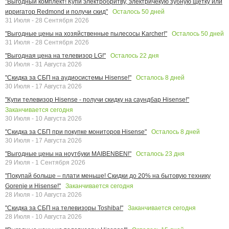
"Выгодный комплект! Купи электробритву, электричекую зубную щетку или
Осталось
50
дней
ирригатор Redmond и получи скид"
31 Июля - 28 Сентября 2026
Осталось
50
дней
"Выгодные цены на хозяйственные пылесосы Karcher!"
31 Июля - 28 Сентября 2026
Осталось
22
дня
"Выгодная цена на телевизор LG!"
30 Июля - 31 Августа 2026
Осталось
8
дней
"Скидка за СБП на аудиосистемы Hisense!"
30 Июля - 17 Августа 2026
"Купи телевизор Hisense - получи скидку на саундбар Hisense!"
Заканчивается сегодня
30 Июля - 10 Августа 2026
Осталось
8
дней
"Скидка за СБП при покупке мониторов Hisense"
30 Июля - 17 Августа 2026
Осталось
23
дня
"Выгодные цены на ноутбуки MAIBENBEN!"
29 Июля - 1 Сентября 2026
"Покупай больше – плати меньше! Скидки до 20% на бытовую технику
Заканчивается сегодня
Gorenje и Hisense!"
28 Июля - 10 Августа 2026
Заканчивается сегодня
"Скидка за СБП на телевизоры Toshiba!"
28 Июля - 10 Августа 2026