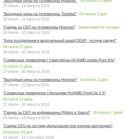
Осталось
15
дней
"Выгодные цены на телевизоры Hisense!"
28 Июля - 24 Августа 2026
Осталось
2
дня
"Выгодные цены на телевизоры Toshiba!"
28 Июля - 11 Августа 2026
Заканчивается сегодня
"Скидка за СБП на телевизоры Hisense!"
28 Июля - 10 Августа 2026
"Купи холодильник и морозильный шкаф DEXP - получи скидку!"
Остался
21
день
28 Июля - 30 Августа 2026
"Сервисные привилегии | Смартфоны HUAWEI серии Pura 90s"
Остался
21
день
27 Июля - 30 Августа 2026
Осталось
2
дня
"Выгодные цены на телевизоры Hisense!"
27 Июля - 11 Августа 2026
"Сервисные привилегии | Наушники HUAWEI FreeClip 2 S"
Остался
21
день
27 Июля - 30 Августа 2026
Осталось
7
дней
"Скидка за СБП на кофемашины Philips и Saeco!"
24 Июля - 16 Августа 2026
"Скидка 15% на систему фильтрации при покупке картриджа!"
Осталось
43
дня
24 Июля - 21 Сентября 2026