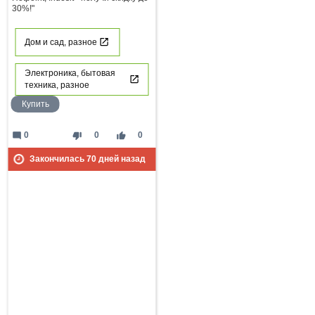
30%!"
Дом и сад, разное
Электроника, бытовая
техника, разное
Купить
mode_comment
thumb_down
thumb_up
0
0
0
Закончилась
70
дней назад