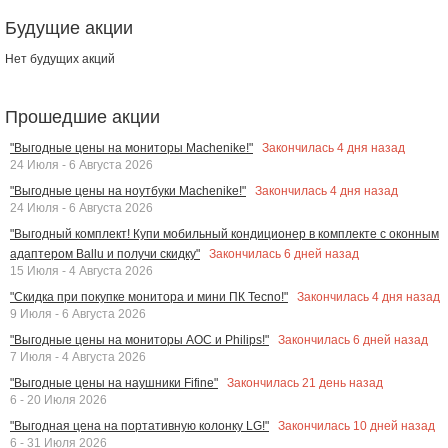
Будущие акции
Нет будущих акций
Прошедшие акции
Закончилась
4
дня назад
"Выгодные цены на мониторы Machenike!"
24 Июля - 6 Августа 2026
Закончилась
4
дня назад
"Выгодные цены на ноутбуки Machenike!"
24 Июля - 6 Августа 2026
"Выгодный комплект! Купи мобильный кондиционер в комплекте с оконным
Закончилась
6
дней назад
адаптером Ballu и получи скидку"
15 Июля - 4 Августа 2026
Закончилась
4
дня назад
"Скидка при покупке монитора и мини ПК Tecno!"
9 Июля - 6 Августа 2026
Закончилась
6
дней назад
"Выгодные цены на мониторы AOC и Philips!"
7 Июля - 4 Августа 2026
Закончилась
21
день назад
"Выгодные цены на наушники Fifine"
6 - 20 Июля 2026
Закончилась
10
дней назад
"Выгодная цена на портативную колонку LG!"
6 - 31 Июля 2026