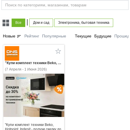
|
Все
Дом и сад
Электроника, бытовая техника
sort
Новые
Рейтинг
Популярные
Текущие
Будущие
Прошед
"Купи комплект техники Beko, Hotpoint, Indesit - получи скидку до 30%!"
(7 Апреля - 1 Июня 2026)
"Купи комплект техники Beko,
Hotpoint, Indesit - получи скидку до