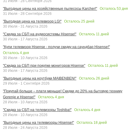
31 Июля - 28 Сентября 2026
Осталось
53
дня
"Выгодные цены на хозяйственные пылесосы Karcher!"
31 Июля - 28 Сентября 2026
Осталось
25
дней
"Выгодная цена на телевизор LG!"
30 Июля - 31 Августа 2026
Осталось
11
дней
"Скидка за СБП на аудиосистемы Hisense!"
30 Июля - 17 Августа 2026
"Купи телевизор Hisense - получи скидку на саундбар Hisense!"
Осталось
4
дня
30 Июля - 10 Августа 2026
Осталось
11
дней
"Скидка за СБП при покупке мониторов Hisense"
30 Июля - 17 Августа 2026
Осталось
26
дней
"Выгодные цены на ноутбуки MAIBENBEN!"
29 Июля - 1 Сентября 2026
"Покупай больше – плати меньше! Скидки до 20% на бытовую технику
Осталось
4
дня
Gorenje и Hisense!"
28 Июля - 10 Августа 2026
Осталось
4
дня
"Скидка за СБП на телевизоры Toshiba!"
28 Июля - 10 Августа 2026
Осталось
18
дней
"Выгодные цены на телевизоры Hisense!"
28 Июля - 24 Августа 2026