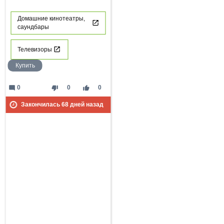
Домашние кинотеатры,
саундбары
Телевизоры
Купить
mode_comment
thumb_down
thumb_up
0
0
0
Закончилась
68
дней назад