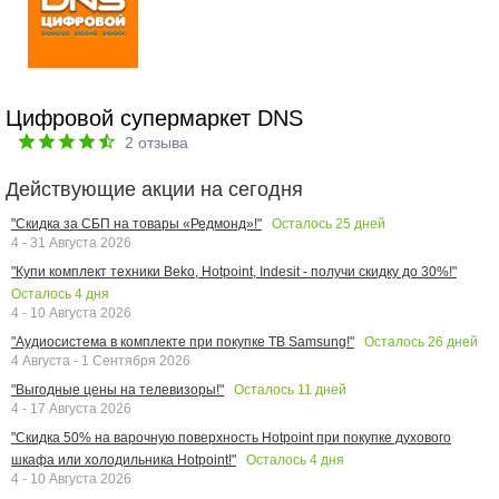
Цифровой супермаркет DNS
2
отзыва
Действующие акции на сегодня
Осталось
25
дней
"Скидка за СБП на товары «Редмонд»!"
4 - 31 Августа 2026
"Купи комплект техники Beko, Hotpoint, Indesit - получи скидку до 30%!"
Осталось
4
дня
4 - 10 Августа 2026
Осталось
26
дней
"Аудиосистема в комплекте при покупке ТВ Samsung!"
4 Августа - 1 Сентября 2026
Осталось
11
дней
"Выгодные цены на телевизоры!"
4 - 17 Августа 2026
"Скидка 50% на варочную поверхность Hotpoint при покупке духового
Осталось
4
дня
шкафа или холодильника Hotpoint!"
4 - 10 Августа 2026