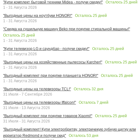
Осталось
25
дней
"Купи комплект бытовой техники Midea - получи скидку!"
1 - 31 Августа 2026
Осталось
25
дней
"Выгодные цены на ноутбуки HONOR!"
1 - 31 Августа 2026
"Скидка на сушильную машину Beko при покупке стиральной машины!"
Осталось
25
дней
1 - 31 Августа 2026
Осталось
25
дней
"Купи телевизор LG и саундбар - получи скидку!"
1 - 31 Августа 2026
Осталось
25
дней
"Выгодные цены на хозяйственные пылесосы Karcher!"
1 - 31 Августа 2026
Осталось
25
дней
"Выгодный комплект при покупке планшета HONOR!"
1 - 31 Августа 2026
Осталось
32
дня
"Выгодные цены на телевизоры TCL!"
31 Июля - 7 Сентября 2026
Осталось
7
дней
"Выгодные цены на телевизоры Iffalcon!"
31 Июля - 13 Августа 2026
Осталось
25
дней
"Выгодный комплект при покупке товаров Xiaomi!"
31 Июля - 31 Августа 2026
"Выгодный комплект! Купи электробритву, электричекую зубную щетку или
Осталось
53
дня
ирригатор Redmond и получи скид"