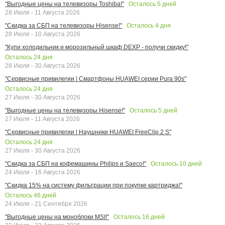
Осталось
5
дней
"Выгодные цены на телевизоры Toshiba!"
28 Июля - 11 Августа 2026
Осталось
4
дня
"Скидка за СБП на телевизоры Hisense!"
28 Июля - 10 Августа 2026
"Купи холодильник и морозильный шкаф DEXP - получи скидку!"
Осталось
24
дня
28 Июля - 30 Августа 2026
"Сервисные привилегии | Смартфоны HUAWEI серии Pura 90s"
Осталось
24
дня
27 Июля - 30 Августа 2026
Осталось
5
дней
"Выгодные цены на телевизоры Hisense!"
27 Июля - 11 Августа 2026
"Сервисные привилегии | Наушники HUAWEI FreeClip 2 S"
Осталось
24
дня
27 Июля - 30 Августа 2026
Осталось
10
дней
"Скидка за СБП на кофемашины Philips и Saeco!"
24 Июля - 16 Августа 2026
"Скидка 15% на систему фильтрации при покупке картриджа!"
Осталось
46
дней
24 Июля - 21 Сентября 2026
Осталось
16
дней
"Выгодные цены на моноблоки MSI!"