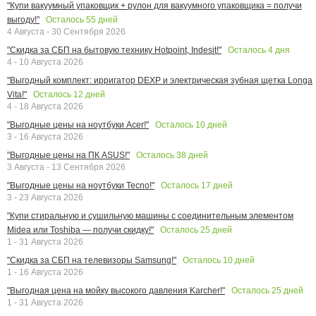
"Купи вакуумный упаковщик + рулон для вакуумного упаковщика = получи
Осталось
55
дней
выгоду!"
4 Августа - 30 Сентября 2026
Осталось
4
дня
"Скидка за СБП на бытовую технику Hotpoint, Indesit!"
4 - 10 Августа 2026
"Выгодный комплект: ирригатор DEXP и электрическая зубная щетка Longa
Осталось
12
дней
Vita!"
4 - 18 Августа 2026
Осталось
10
дней
"Выгодные цены на ноутбуки Acer!"
3 - 16 Августа 2026
Осталось
38
дней
"Выгодные цены на ПК ASUS!"
3 Августа - 13 Сентября 2026
Осталось
17
дней
"Выгодные цены на ноутбуки Tecno!"
3 - 23 Августа 2026
"Купи стиральную и сушильную машины с соединительным элементом
Осталось
25
дней
Midea или Toshiba — получи скидку!"
1 - 31 Августа 2026
Осталось
10
дней
"Скидка за СБП на телевизоры Samsung!"
1 - 16 Августа 2026
Осталось
25
дней
"Выгодная цена на мойку высокого давления Karcher!"
1 - 31 Августа 2026