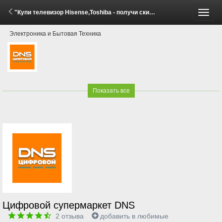
"Купи телевизор Hisense,Toshiba - получи скидку на саундбар Hisense!" (3 Апреля - 31 Мая 2026)
Пере
Электроника и Бытовая Техника
меню
Показать все
Цифровой супермаркет DNS
2
отзыва
добавить в любимые