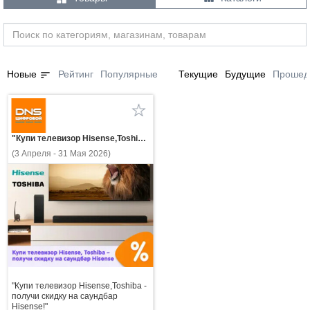
sort
Новые
Рейтинг
Популярные
Текущие
Будущие
Прошед
"Купи телевизор Hisense,Toshiba - получи скидку на саундбар Hisense!"
(3 Апреля - 31 Мая 2026)
"Купи телевизор Hisense,Toshiba -
получи скидку на саундбар
Hisense!"