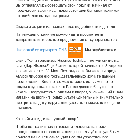
Вы отправлялись совершать свои покупки, начиная от
продуктов и заканчивая дорогостоящей бытовой техникой,
по наиболее выгодным ценам.
Скидки и акции в магазинах – все подробности и детали
На текущей страничке можно найти просмотреть
конкретные интересные предложения от супермаркетов
Цифровой супермаркет DNS
. Мы опубликовали
акцию "Купи телевизор Hisense,Toshiba - получи скидку на
саундбар Hisense!", действие которой начинается 3 Апреля
и заканчивается 31 Мая. Поэтому если Вы житель города
Амурск либо же его гость, детальненько изучите данные
предложения. Вполне возможно, здесь есть именно те
скидки в супермаркетах, что Вы так давно и безутешно
искали. Вооружитесь знаниями и вперед в ближайший к Вам
магазин на шопинг! Только будьте бдительны и внимательно
смотрите на дату, вдруг акция уже закончилась или еще не
началась.
Как найти скидки на нужный товар?
Чтобы не тратить силы, время и здоровье на поиск
определенного товара по акции, воспользуйтесь удобным
поиском на нашем сайте. Для Вас мы упростили все