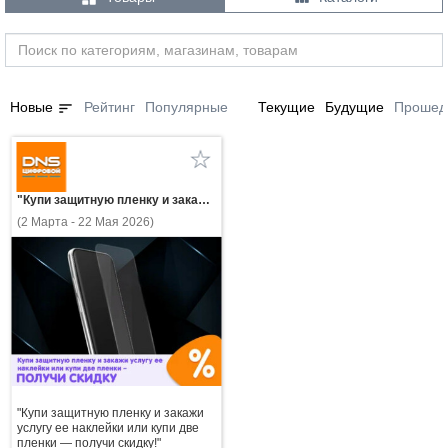
sort
Новые
Рейтинг
Популярные
Текущие
Будущие
Прошед
"Купи защитную пленку и закажи услугу ее наклейки или купи две пленки — получи скидку!"
(2 Марта - 22 Мая 2026)
"Купи защитную пленку и закажи
услугу ее наклейки или купи две
пленки — получи скидку!"