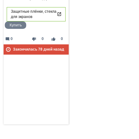
Защитные плёнки, стекла
для экранов
Купить
mode_comment
thumb_down
thumb_up
0
0
0
Закончилась
78
дней назад