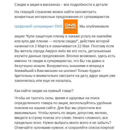
Скидки и акции в магазинах – все подробности и детали
На текущей страничке можно найти просмотреть
конкретные интересные предложения от супермаркетов
Цифровой супермаркет DNS
. Мы опубликовали
акцию "Купи защитную пленку и закажи услугу ее наклейки
или купи две пленки — получи скидку!", действие которой
начинается 2 Марта и заканчивается 22 Мая. Поэтому если
Вы житель города Амурск либо же его гость, детальненько
изучите данные предложения. Вполне возможно, здесь есть
именно те скидки в супермаркетах, что Вы так давно и
безутешно искали. Вооружитесь знаниями и вперед в
ближайший к Вам магазин на шопинг! Только будьте
бдительны и внимательно смотрите на дату, вдруг акция уже
закончилась или еще не началась.
Как найти скидки на нужный товар?
Чтобы не тратить силы, время и здоровье на поиск
определенного товара по акции, воспользуйтесь удобным
поиском на нашем сайте. Для Вас мы упростили все
максимально. Чтобы купить по акции, допустим, молоко,
введите в строку поиска это слово. Ничего сложного, все
предельно ясно. Нужно выбрать много всего и не забыть?
Отмечайте галочками нужное, и сохраняйте список покупок!