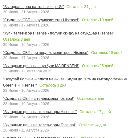
Осталось
24
дня
"Выгодная цена на телевизор LG!"
30 Июля - 31 Августа 2026
Осталось
10
дней
"Скидка за СБП на аудиосистемы Hisense!"
30 Июля - 17 Августа 2026
"Купи телевизор Hisense - получи скидку на саундбар Hisense!"
Осталось
3
дня
30 Июля - 10 Августа 2026
Осталось
10
дней
"Скидка за СБП при покупке мониторов Hisense"
30 Июля - 17 Августа 2026
Осталось
25
дней
"Выгодные цены на ноутбуки MAIBENBEN!"
29 Июля - 1 Сентября 2026
"Покупай больше – плати меньше! Скидки до 20% на бытовую технику
Осталось
3
дня
Gorenje и Hisense!"
28 Июля - 10 Августа 2026
Осталось
3
дня
"Скидка за СБП на телевизоры Toshiba!"
28 Июля - 10 Августа 2026
Осталось
17
дней
"Выгодные цены на телевизоры Hisense!"
28 Июля - 24 Августа 2026
Осталось
4
дня
"Выгодные цены на телевизоры Toshiba!"
28 Июля - 11 Августа 2026