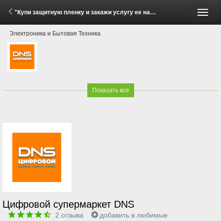
"Купи защитную пленку и закажи услугу ее наклейки или купи две пленки — получи скидку!" (2 Марта - 22 Мая 2026)
Пере
Электроника и Бытовая Техника
меню
Показать все
Цифровой супермаркет DNS
2
отзыва
добавить в любимые