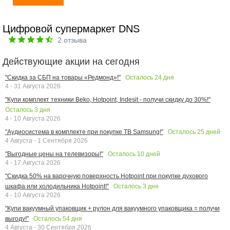
Цифровой супермаркет DNS
2
отзыва
Действующие акции на сегодня
Осталось
24
дня
"Скидка за СБП на товары «Редмонд»!"
4 - 31 Августа 2026
"Купи комплект техники Beko, Hotpoint, Indesit - получи скидку до 30%!"
Осталось
3
дня
4 - 10 Августа 2026
Осталось
25
дней
"Аудиосистема в комплекте при покупке ТВ Samsung!"
4 Августа - 1 Сентября 2026
Осталось
10
дней
"Выгодные цены на телевизоры!"
4 - 17 Августа 2026
"Скидка 50% на варочную поверхность Hotpoint при покупке духового
Осталось
3
дня
шкафа или холодильника Hotpoint!"
4 - 10 Августа 2026
"Купи вакуумный упаковщик + рулон для вакуумного упаковщика = получи
Осталось
54
дня
выгоду!"
4 Августа - 30 Сентября 2026