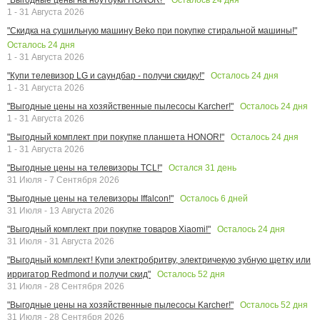
1 - 31 Августа 2026
"Скидка на сушильную машину Beko при покупке стиральной машины!"
Осталось
24
дня
1 - 31 Августа 2026
Осталось
24
дня
"Купи телевизор LG и саундбар - получи скидку!"
1 - 31 Августа 2026
Осталось
24
дня
"Выгодные цены на хозяйственные пылесосы Karcher!"
1 - 31 Августа 2026
Осталось
24
дня
"Выгодный комплект при покупке планшета HONOR!"
1 - 31 Августа 2026
Остался
31
день
"Выгодные цены на телевизоры TCL!"
31 Июля - 7 Сентября 2026
Осталось
6
дней
"Выгодные цены на телевизоры Iffalcon!"
31 Июля - 13 Августа 2026
Осталось
24
дня
"Выгодный комплект при покупке товаров Xiaomi!"
31 Июля - 31 Августа 2026
"Выгодный комплект! Купи электробритву, электричекую зубную щетку или
Осталось
52
дня
ирригатор Redmond и получи скид"
31 Июля - 28 Сентября 2026
Осталось
52
дня
"Выгодные цены на хозяйственные пылесосы Karcher!"
31 Июля - 28 Сентября 2026