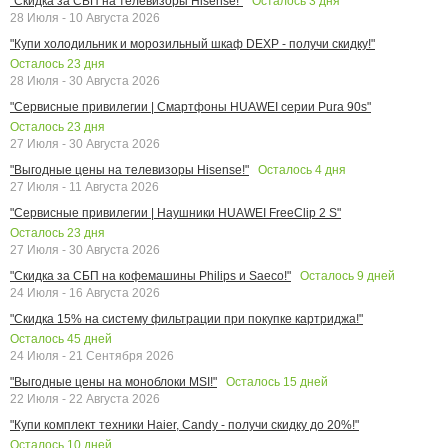
Осталось
3
дня
"Скидка за СБП на телевизоры Hisense!"
28 Июля - 10 Августа 2026
"Купи холодильник и морозильный шкаф DEXP - получи скидку!"
Осталось
23
дня
28 Июля - 30 Августа 2026
"Сервисные привилегии | Смартфоны HUAWEI серии Pura 90s"
Осталось
23
дня
27 Июля - 30 Августа 2026
Осталось
4
дня
"Выгодные цены на телевизоры Hisense!"
27 Июля - 11 Августа 2026
"Сервисные привилегии | Наушники HUAWEI FreeClip 2 S"
Осталось
23
дня
27 Июля - 30 Августа 2026
Осталось
9
дней
"Скидка за СБП на кофемашины Philips и Saeco!"
24 Июля - 16 Августа 2026
"Скидка 15% на систему фильтрации при покупке картриджа!"
Осталось
45
дней
24 Июля - 21 Сентября 2026
Осталось
15
дней
"Выгодные цены на моноблоки MSI!"
22 Июля - 22 Августа 2026
"Купи комплект техники Haier, Candy - получи скидку до 20%!"
Осталось
10
дней