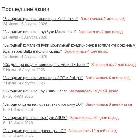
Прошедшие акции
Закончилась
2
дня назад
"Выгодные цены на мониторы Machenike!"
24 Июля - 6 Августа 2026
Закончилась
2
дня назад
"Выгодные цены на ноутбуки Machenike!"
24 Июля - 6 Августа 2026
"Выгодный комплект! Купи мобильный кондиционер в комплекте с оконным
Закончилась
4
дня назад
адаптером Ballu и получи скидку"
15 Июля - 4 Августа 2026
Закончилась
2
дня назад
"Скидка при покупке монитора и мини ПК Tecno!"
9 Июля - 6 Августа 2026
Закончилась
4
дня назад
"Выгодные цены на мониторы AOC и Philips!"
7 Июля - 4 Августа 2026
Закончилась
19
дней назад
"Выгодные цены на наушники Fifine"
6 - 20 Июля 2026
Закончилась
8
дней назад
"Выгодная цена на портативную колонку LG!"
6 - 31 Июля 2026
Закончилась
20
дней назад
"Выгодные цены на ноутбуки ASUS!"
6 - 19 Июля 2026
Закончилась
19
дней назад
"Выгодные цены на проекторы LG!"
3 - 20 Июля 2026