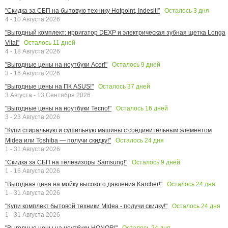
Осталось
3
дня
"Скидка за СБП на бытовую технику Hotpoint, Indesit!"
4 - 10 Августа 2026
"Выгодный комплект: ирригатор DEXP и электрическая зубная щетка Longa
Осталось
11
дней
Vita!"
4 - 18 Августа 2026
Осталось
9
дней
"Выгодные цены на ноутбуки Acer!"
3 - 16 Августа 2026
Осталось
37
дней
"Выгодные цены на ПК ASUS!"
3 Августа - 13 Сентября 2026
Осталось
16
дней
"Выгодные цены на ноутбуки Tecno!"
3 - 23 Августа 2026
"Купи стиральную и сушильную машины с соединительным элементом
Осталось
24
дня
Midea или Toshiba — получи скидку!"
1 - 31 Августа 2026
Осталось
9
дней
"Скидка за СБП на телевизоры Samsung!"
1 - 16 Августа 2026
Осталось
24
дня
"Выгодная цена на мойку высокого давления Karcher!"
1 - 31 Августа 2026
Осталось
24
дня
"Купи комплект бытовой техники Midea - получи скидку!"
1 - 31 Августа 2026
Осталось
24
дня
"Выгодные цены на ноутбуки HONOR!"