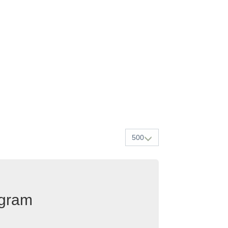
500
egram