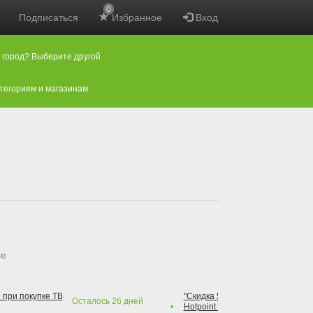
0
Подписаться
Избранное
Вход
 город? Выберите другой
атегориям и магазинам
ые
 при покупке ТВ
"Скидка 50% на варочную повер
Осталось
26
дней
Hotpoint при покупке духового 