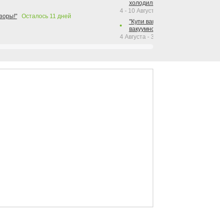
холодильника Hotpoint!"
4 - 10 Августа 2026
зоры!"
Осталось
11
дней
"Купи вакуумный упаковщик + р
вакуумного упаковщика = получи
4 Августа - 30 Сентября 2026