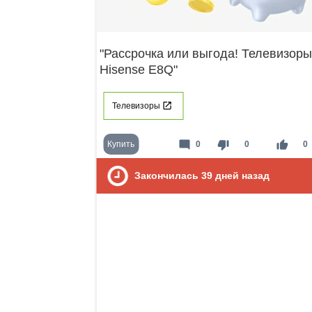
"Рассрочка или выгода! Телевизоры
Hisense E8Q"
Телевизоры
mode_comment
thumb_down
thumb_up
Купить
0
0
0
Закончилась
39
дней назад