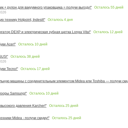
Осталось
55
дней
к + рулон для вакуумного упаковщика = получи выгоду!"
2026
Осталось
4
дня
 технику Hotpoint, Indesit!"
Осталось
12
дней
игатор DEXP и электрическая зубная щетка Longa Vita!"
Осталось
10
дней
ки Acer!"
Осталось
38
дней
SUS!"
2026
Осталось
17
дней
уки Tecno!"
льную машины с соединительным элементом Midea или Toshiba — получи скид
Осталось
10
дней
изоры Samsung!"
Осталось
25
дней
высокого давления Karcher!"
Осталось
25
дней
ехники Midea - получи скидку!"