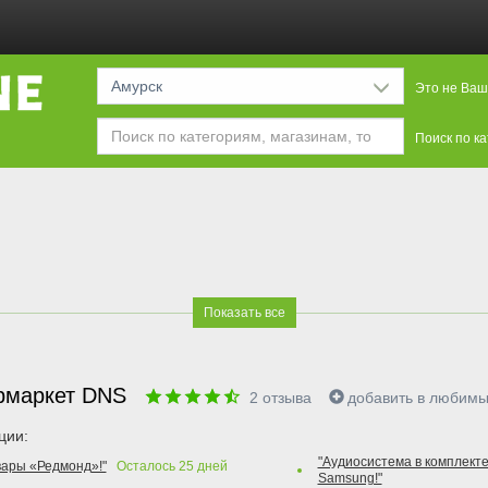
Амурск
Это не Ваш
Поиск по к
Показать все
рмаркет DNS
2
отзыва
добавить в любим
ции:
"Аудиосистема в комплекте
вары «Редмонд»!"
Осталось
25
дней
Samsung!"