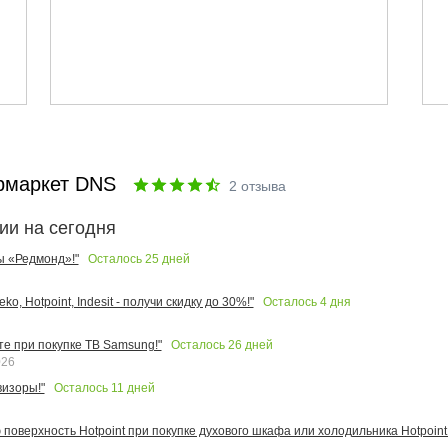
рмаркет DNS
2
отзыва
ии на сегодня
Осталось
25
дней
ы «Редмонд»!"
Осталось
4
дня
o, Hotpoint, Indesit - получи скидку до 30%!"
Осталось
26
дней
те при покупке ТВ Samsung!"
026
Осталось
11
дней
изоры!"
поверхность Hotpoint при покупке духового шкафа или холодильника Hotpoint!