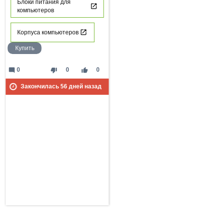
Блоки питания для
компьютеров
Корпуса компьютеров
Купить
mode_comment
thumb_down
thumb_up
0
0
0
Закончилась
56
дней назад