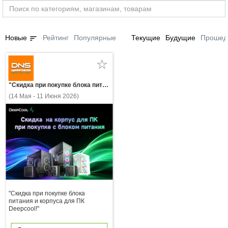
sort
Новые
Рейтинг
Популярные
Текущие
Будущие
Прошед
"Скидка при покупке блока питания и корпуса для ПК Deepcool!"
(14 Мая - 11 Июня 2026)
"Скидка при покупке блока
питания и корпуса для ПК
Deepcool!"