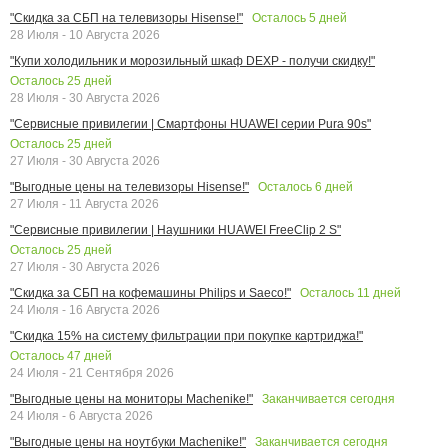
Осталось
5
дней
"Скидка за СБП на телевизоры Hisense!"
28 Июля - 10 Августа 2026
"Купи холодильник и морозильный шкаф DEXP - получи скидку!"
Осталось
25
дней
28 Июля - 30 Августа 2026
"Сервисные привилегии | Смартфоны HUAWEI серии Pura 90s"
Осталось
25
дней
27 Июля - 30 Августа 2026
Осталось
6
дней
"Выгодные цены на телевизоры Hisense!"
27 Июля - 11 Августа 2026
"Сервисные привилегии | Наушники HUAWEI FreeClip 2 S"
Осталось
25
дней
27 Июля - 30 Августа 2026
Осталось
11
дней
"Скидка за СБП на кофемашины Philips и Saeco!"
24 Июля - 16 Августа 2026
"Скидка 15% на систему фильтрации при покупке картриджа!"
Осталось
47
дней
24 Июля - 21 Сентября 2026
Заканчивается сегодня
"Выгодные цены на мониторы Machenike!"
24 Июля - 6 Августа 2026
Заканчивается сегодня
"Выгодные цены на ноутбуки Machenike!"