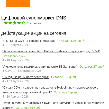
Цифровой супермаркет DNS
2
отзыва
Действующие акции на сегодня
Осталось
26
дней
"Скидка за СБП на товары «Редмонд»!"
4 - 31 Августа 2026
"Купи комплект техники Beko, Hotpoint, Indesit - получи скидку до 30%!"
Осталось
5
дней
4 - 10 Августа 2026
Осталось
27
дней
"Аудиосистема в комплекте при покупке ТВ Samsung!"
4 Августа - 1 Сентября 2026
Осталось
12
дней
"Выгодные цены на телевизоры!"
4 - 17 Августа 2026
"Скидка 50% на варочную поверхность Hotpoint при покупке духового
Осталось
5
дней
шкафа или холодильника Hotpoint!"
4 - 10 Августа 2026
"Купи вакуумный упаковщик + рулон для вакуумного упаковщика = получи
Осталось
56
дней
выгоду!"