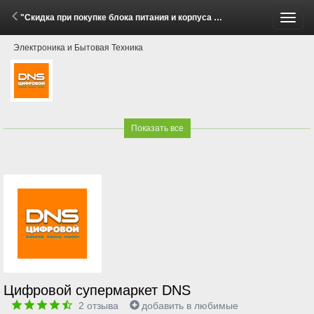
"Скидка при покупке блока питания и корпуса для ПК Deepcool!" (14 Мая - 11 Июня 2026)
Пере
Электроника и Бытовая Техника
меню
Показать все
Цифровой супермаркет DNS
2
отзыва
добавить в любимые