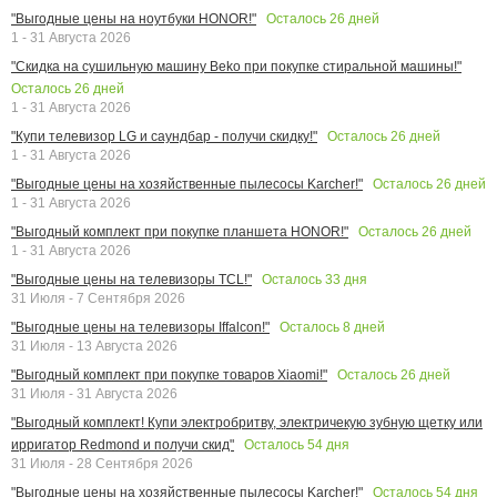
Осталось
26
дней
"Выгодные цены на ноутбуки HONOR!"
1 - 31 Августа 2026
"Скидка на сушильную машину Beko при покупке стиральной машины!"
Осталось
26
дней
1 - 31 Августа 2026
Осталось
26
дней
"Купи телевизор LG и саундбар - получи скидку!"
1 - 31 Августа 2026
Осталось
26
дней
"Выгодные цены на хозяйственные пылесосы Karcher!"
1 - 31 Августа 2026
Осталось
26
дней
"Выгодный комплект при покупке планшета HONOR!"
1 - 31 Августа 2026
Осталось
33
дня
"Выгодные цены на телевизоры TCL!"
31 Июля - 7 Сентября 2026
Осталось
8
дней
"Выгодные цены на телевизоры Iffalcon!"
31 Июля - 13 Августа 2026
Осталось
26
дней
"Выгодный комплект при покупке товаров Xiaomi!"
31 Июля - 31 Августа 2026
"Выгодный комплект! Купи электробритву, электричекую зубную щетку или
Осталось
54
дня
ирригатор Redmond и получи скид"
31 Июля - 28 Сентября 2026
Осталось
54
дня
"Выгодные цены на хозяйственные пылесосы Karcher!"