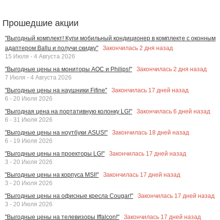
Прошедшие акции
"Выгодный комплект! Купи мобильный кондиционер в комплекте с оконным
Закончилась
2
дня назад
адаптером Ballu и получи скидку"
15 Июля - 4 Августа 2026
Закончилась
2
дня назад
"Выгодные цены на мониторы AOC и Philips!"
7 Июля - 4 Августа 2026
Закончилась
17
дней назад
"Выгодные цены на наушники Fifine"
6 - 20 Июля 2026
Закончилась
6
дней назад
"Выгодная цена на портативную колонку LG!"
6 - 31 Июля 2026
Закончилась
18
дней назад
"Выгодные цены на ноутбуки ASUS!"
6 - 19 Июля 2026
Закончилась
17
дней назад
"Выгодные цены на проекторы LG!"
3 - 20 Июля 2026
Закончилась
17
дней назад
"Выгодные цены на корпуса MSI!"
3 - 20 Июля 2026
Закончилась
17
дней назад
"Выгодные цены на офисные кресла Cougar!"
3 - 20 Июля 2026
Закончилась
17
дней назад
"Выгодные цены на телевизоры Iffalcon!"