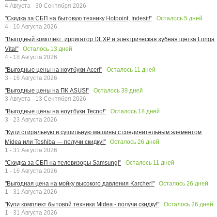
4 Августа - 30 Сентября 2026
Осталось
5
дней
"Скидка за СБП на бытовую технику Hotpoint, Indesit!"
4 - 10 Августа 2026
"Выгодный комплект: ирригатор DEXP и электрическая зубная щетка Longa
Осталось
13
дней
Vita!"
4 - 18 Августа 2026
Осталось
11
дней
"Выгодные цены на ноутбуки Acer!"
3 - 16 Августа 2026
Осталось
39
дней
"Выгодные цены на ПК ASUS!"
3 Августа - 13 Сентября 2026
Осталось
18
дней
"Выгодные цены на ноутбуки Tecno!"
3 - 23 Августа 2026
"Купи стиральную и сушильную машины с соединительным элементом
Осталось
26
дней
Midea или Toshiba — получи скидку!"
1 - 31 Августа 2026
Осталось
11
дней
"Скидка за СБП на телевизоры Samsung!"
1 - 16 Августа 2026
Осталось
26
дней
"Выгодная цена на мойку высокого давления Karcher!"
1 - 31 Августа 2026
Осталось
26
дней
"Купи комплект бытовой техники Midea - получи скидку!"
1 - 31 Августа 2026