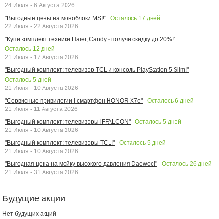
24 Июля - 6 Августа 2026
Осталось
17
дней
"Выгодные цены на моноблоки MSI!"
22 Июля - 22 Августа 2026
"Купи комплект техники Haier, Candy - получи скидку до 20%!"
Осталось
12
дней
21 Июля - 17 Августа 2026
"Выгодный комплект: телевизор TCL и консоль PlayStation 5 Slim!"
Осталось
5
дней
21 Июля - 10 Августа 2026
Осталось
6
дней
"Сервисные привилегии | смартфон HONOR X7e"
21 Июля - 11 Августа 2026
Осталось
5
дней
"Выгодный комплект: телевизоры iFFALCON"
21 Июля - 10 Августа 2026
Осталось
5
дней
"Выгодный комплект: телевизоры TCL!"
21 Июля - 10 Августа 2026
Осталось
26
дней
"Выгодная цена на мойку высокого давления Daewoo!"
21 Июля - 31 Августа 2026
Будущие акции
Нет будущих акций