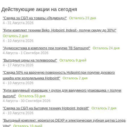
Действующие акции на сегодня
Осталось
23
дня
"Скидка за СБП на товары «Редмонд»!"
4 - 31 Августа 2026
"Купи комплект техники Beko, Hotpoint, Indesit - получи скидку до 30%!"
Осталось
2
дня
4 - 10 Августа 2026
Осталось
24
дня
"Аудиосистема в комплекте при покупке ТВ Samsung!"
4 Августа - 1 Сентября 2026
Осталось
9
дней
"Выгодные цены на телевизоры!"
4 - 17 Августа 2026
"Скидка 50% на варочную поверхность Hotpoint при покупке духового
Осталось
2
дня
шкафа или холодильника Hotpoint!"
4 - 10 Августа 2026
"Купи вакуумный упаковщик + рулон для вакуумного упаковщика = получи
Осталось
53
дня
выгоду!"
4 Августа - 30 Сентября 2026
Осталось
2
дня
"Скидка за СБП на бытовую технику Hotpoint, Indesit!"
4 - 10 Августа 2026
"Выгодный комплект: ирригатор DEXP и электрическая зубная щетка Longa
Осталось
10
дней
Vita!"