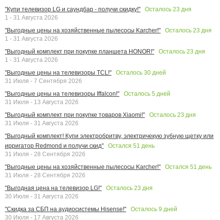
Осталось
23
дня
"Купи телевизор LG и саундбар - получи скидку!"
1 - 31 Августа 2026
Осталось
23
дня
"Выгодные цены на хозяйственные пылесосы Karcher!"
1 - 31 Августа 2026
Осталось
23
дня
"Выгодный комплект при покупке планшета HONOR!"
1 - 31 Августа 2026
Осталось
30
дней
"Выгодные цены на телевизоры TCL!"
31 Июля - 7 Сентября 2026
Осталось
5
дней
"Выгодные цены на телевизоры Iffalcon!"
31 Июля - 13 Августа 2026
Осталось
23
дня
"Выгодный комплект при покупке товаров Xiaomi!"
31 Июля - 31 Августа 2026
"Выгодный комплект! Купи электробритву, электричекую зубную щетку или
Остался
51
день
ирригатор Redmond и получи скид"
31 Июля - 28 Сентября 2026
Остался
51
день
"Выгодные цены на хозяйственные пылесосы Karcher!"
31 Июля - 28 Сентября 2026
Осталось
23
дня
"Выгодная цена на телевизор LG!"
30 Июля - 31 Августа 2026
Осталось
9
дней
"Скидка за СБП на аудиосистемы Hisense!"
30 Июля - 17 Августа 2026