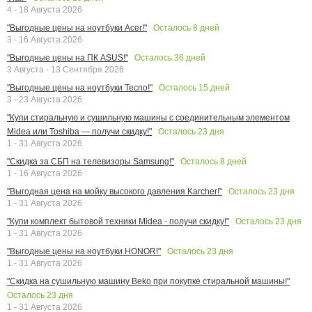
4 - 18 Августа 2026
Осталось
8
дней
"Выгодные цены на ноутбуки Acer!"
3 - 16 Августа 2026
Осталось
36
дней
"Выгодные цены на ПК ASUS!"
3 Августа - 13 Сентября 2026
Осталось
15
дней
"Выгодные цены на ноутбуки Tecno!"
3 - 23 Августа 2026
"Купи стиральную и сушильную машины с соединительным элементом
Осталось
23
дня
Midea или Toshiba — получи скидку!"
1 - 31 Августа 2026
Осталось
8
дней
"Скидка за СБП на телевизоры Samsung!"
1 - 16 Августа 2026
Осталось
23
дня
"Выгодная цена на мойку высокого давления Karcher!"
1 - 31 Августа 2026
Осталось
23
дня
"Купи комплект бытовой техники Midea - получи скидку!"
1 - 31 Августа 2026
Осталось
23
дня
"Выгодные цены на ноутбуки HONOR!"
1 - 31 Августа 2026
"Скидка на сушильную машину Beko при покупке стиральной машины!"
Осталось
23
дня
1 - 31 Августа 2026