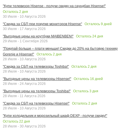
"Купи телевизор Hisense - получи скидку на саундбар Hisense!"
Осталось
2
дня
30 Июля - 10 Августа 2026
Осталось
9
дней
"Скидка за СБП при покупке мониторов Hisense"
30 Июля - 17 Августа 2026
Осталось
24
дня
"Выгодные цены на ноутбуки MAIBENBEN!"
29 Июля - 1 Сентября 2026
"Покупай больше – плати меньше! Скидки до 20% на бытовую технику
Осталось
2
дня
Gorenje и Hisense!"
28 Июля - 10 Августа 2026
Осталось
2
дня
"Скидка за СБП на телевизоры Toshiba!"
28 Июля - 10 Августа 2026
Осталось
16
дней
"Выгодные цены на телевизоры Hisense!"
28 Июля - 24 Августа 2026
Осталось
3
дня
"Выгодные цены на телевизоры Toshiba!"
28 Июля - 11 Августа 2026
Осталось
2
дня
"Скидка за СБП на телевизоры Hisense!"
28 Июля - 10 Августа 2026
"Купи холодильник и морозильный шкаф DEXP - получи скидку!"
Осталось
22
дня
28 Июля - 30 Августа 2026