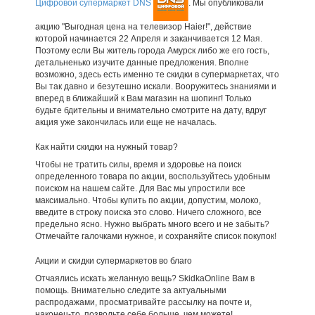
Цифровой супермаркет DNS
. Мы опубликовали
акцию "Выгодная цена на телевизор Haier!", действие
которой начинается 22 Апреля и заканчивается 12 Мая.
Поэтому если Вы житель города Амурск либо же его гость,
детальненько изучите данные предложения. Вполне
возможно, здесь есть именно те скидки в супермаркетах, что
Вы так давно и безутешно искали. Вооружитесь знаниями и
вперед в ближайший к Вам магазин на шопинг! Только
будьте бдительны и внимательно смотрите на дату, вдруг
акция уже закончилась или еще не началась.
Как найти скидки на нужный товар?
Чтобы не тратить силы, время и здоровье на поиск
определенного товара по акции, воспользуйтесь удобным
поиском на нашем сайте. Для Вас мы упростили все
максимально. Чтобы купить по акции, допустим, молоко,
введите в строку поиска это слово. Ничего сложного, все
предельно ясно. Нужно выбрать много всего и не забыть?
Отмечайте галочками нужное, и сохраняйте список покупок!
Акции и скидки супермаркетов во благо
Отчаялись искать желанную вещь? SkidkaOnline Вам в
помощь. Внимательно следите за актуальными
распродажами, просматривайте рассылку на почте и,
наконец-то, позвольте себе больше, чем можете!