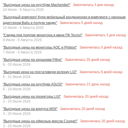
Закончилась
3
дня назад
"Выгодные цены на ноутбуки Machenike!"
24 Июля - 6 Августа 2026
"Выгодный комплект! Купи мобильный кондиционер в комплекте с оконным
Закончилась
5
дней назад
адаптером Ballu и получи скидку"
15 Июля - 4 Августа 2026
Закончилась
3
дня назад
"Скидка при покупке монитора и мини ПК Tecno!"
9 Июля - 6 Августа 2026
Закончилась
5
дней назад
"Выгодные цены на мониторы AOC и Philips!"
7 Июля - 4 Августа 2026
Закончилась
20
дней назад
"Выгодные цены на наушники Fifine"
6 - 20 Июля 2026
Закончилась
9
дней назад
"Выгодная цена на портативную колонку LG!"
6 - 31 Июля 2026
Закончилась
21
день назад
"Выгодные цены на ноутбуки ASUS!"
6 - 19 Июля 2026
Закончилась
20
дней назад
"Выгодные цены на проекторы LG!"
3 - 20 Июля 2026
Закончилась
20
дней назад
"Выгодные цены на корпуса MSI!"
3 - 20 Июля 2026
Закончилась
20
дней назад
"Выгодные цены на офисные кресла Cougar!"
3 - 20 Июля 2026