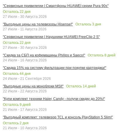
"Сервисные привилегии | Смартфоны HUAWEI серии Pura 90s"
Осталось
22
дня
27 Июля - 30 Августа 2026
Осталось
3
дня
"Выгодные цены на телевизоры Hisense!"
27 Июля - 11 Августа 2026
"Сервисные привилегии | Наушники HUAWEI FreeClip 2 S"
Осталось
22
дня
27 Июля - 30 Августа 2026
Осталось
8
дней
"Скидка за СБП на кофемашины Philips и Saeco!"
24 Июля - 16 Августа 2026
"Скидка 15% на систему фильтрации при покупке картриджа!"
Осталось
44
дня
24 Июля - 21 Сентября 2026
Осталось
14
дней
"Выгодные цены на моноблоки MSI!"
22 Июля - 22 Августа 2026
"Купи комплект техники Haier, Candy - получи скидку до 20%!"
Осталось
9
дней
21 Июля - 17 Августа 2026
"Выгодный комплект: телевизор TCL и консоль PlayStation 5 Slim!"
Осталось
2
дня
21 Июля - 10 Августа 2026