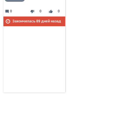
mode_comment
thumb_down
thumb_up
0
0
0
Закончилась
89
дней назад