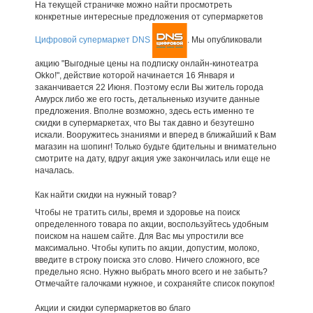
На текущей страничке можно найти просмотреть
конкретные интересные предложения от супермаркетов
Цифровой супермаркет DNS
. Мы опубликовали
акцию "Выгодные цены на подписку онлайн-кинотеатра
Okko!", действие которой начинается 16 Января и
заканчивается 22 Июня. Поэтому если Вы житель города
Амурск либо же его гость, детальненько изучите данные
предложения. Вполне возможно, здесь есть именно те
скидки в супермаркетах, что Вы так давно и безутешно
искали. Вооружитесь знаниями и вперед в ближайший к Вам
магазин на шопинг! Только будьте бдительны и внимательно
смотрите на дату, вдруг акция уже закончилась или еще не
началась.
Как найти скидки на нужный товар?
Чтобы не тратить силы, время и здоровье на поиск
определенного товара по акции, воспользуйтесь удобным
поиском на нашем сайте. Для Вас мы упростили все
максимально. Чтобы купить по акции, допустим, молоко,
введите в строку поиска это слово. Ничего сложного, все
предельно ясно. Нужно выбрать много всего и не забыть?
Отмечайте галочками нужное, и сохраняйте список покупок!
Акции и скидки супермаркетов во благо