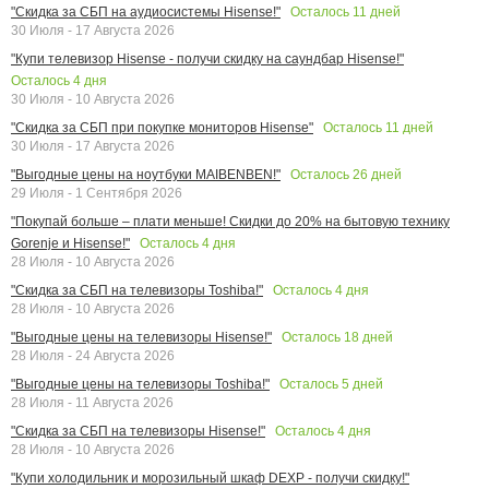
Осталось
11
дней
"Скидка за СБП на аудиосистемы Hisense!"
30 Июля - 17 Августа 2026
"Купи телевизор Hisense - получи скидку на саундбар Hisense!"
Осталось
4
дня
30 Июля - 10 Августа 2026
Осталось
11
дней
"Скидка за СБП при покупке мониторов Hisense"
30 Июля - 17 Августа 2026
Осталось
26
дней
"Выгодные цены на ноутбуки MAIBENBEN!"
29 Июля - 1 Сентября 2026
"Покупай больше – плати меньше! Скидки до 20% на бытовую технику
Осталось
4
дня
Gorenje и Hisense!"
28 Июля - 10 Августа 2026
Осталось
4
дня
"Скидка за СБП на телевизоры Toshiba!"
28 Июля - 10 Августа 2026
Осталось
18
дней
"Выгодные цены на телевизоры Hisense!"
28 Июля - 24 Августа 2026
Осталось
5
дней
"Выгодные цены на телевизоры Toshiba!"
28 Июля - 11 Августа 2026
Осталось
4
дня
"Скидка за СБП на телевизоры Hisense!"
28 Июля - 10 Августа 2026
"Купи холодильник и морозильный шкаф DEXP - получи скидку!"