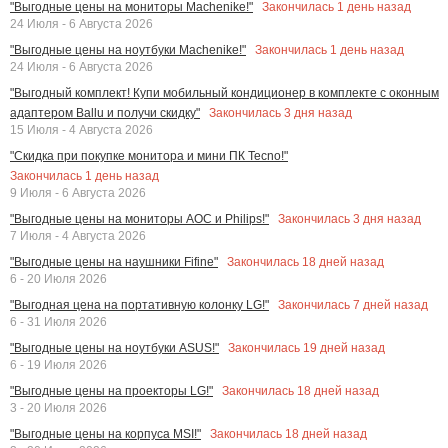
Закончилась
1
день назад
"Выгодные цены на мониторы Machenike!"
24 Июля - 6 Августа 2026
Закончилась
1
день назад
"Выгодные цены на ноутбуки Machenike!"
24 Июля - 6 Августа 2026
"Выгодный комплект! Купи мобильный кондиционер в комплекте с оконным
Закончилась
3
дня назад
адаптером Ballu и получи скидку"
15 Июля - 4 Августа 2026
"Скидка при покупке монитора и мини ПК Tecno!"
Закончилась
1
день назад
9 Июля - 6 Августа 2026
Закончилась
3
дня назад
"Выгодные цены на мониторы AOC и Philips!"
7 Июля - 4 Августа 2026
Закончилась
18
дней назад
"Выгодные цены на наушники Fifine"
6 - 20 Июля 2026
Закончилась
7
дней назад
"Выгодная цена на портативную колонку LG!"
6 - 31 Июля 2026
Закончилась
19
дней назад
"Выгодные цены на ноутбуки ASUS!"
6 - 19 Июля 2026
Закончилась
18
дней назад
"Выгодные цены на проекторы LG!"
3 - 20 Июля 2026
Закончилась
18
дней назад
"Выгодные цены на корпуса MSI!"