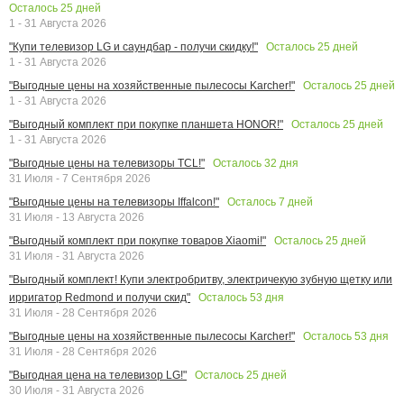
Осталось
25
дней
1 - 31 Августа 2026
Осталось
25
дней
"Купи телевизор LG и саундбар - получи скидку!"
1 - 31 Августа 2026
Осталось
25
дней
"Выгодные цены на хозяйственные пылесосы Karcher!"
1 - 31 Августа 2026
Осталось
25
дней
"Выгодный комплект при покупке планшета HONOR!"
1 - 31 Августа 2026
Осталось
32
дня
"Выгодные цены на телевизоры TCL!"
31 Июля - 7 Сентября 2026
Осталось
7
дней
"Выгодные цены на телевизоры Iffalcon!"
31 Июля - 13 Августа 2026
Осталось
25
дней
"Выгодный комплект при покупке товаров Xiaomi!"
31 Июля - 31 Августа 2026
"Выгодный комплект! Купи электробритву, электричекую зубную щетку или
Осталось
53
дня
ирригатор Redmond и получи скид"
31 Июля - 28 Сентября 2026
Осталось
53
дня
"Выгодные цены на хозяйственные пылесосы Karcher!"
31 Июля - 28 Сентября 2026
Осталось
25
дней
"Выгодная цена на телевизор LG!"
30 Июля - 31 Августа 2026