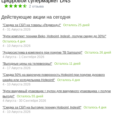
Цифровой супермаркет DNS
2
отзыва
Действующие акции на сегодня
Осталось
25
дней
"Скидка за СБП на товары «Редмонд»!"
4 - 31 Августа 2026
"Купи комплект техники Beko, Hotpoint, Indesit - получи скидку до 30%!"
Осталось
4
дня
4 - 10 Августа 2026
Осталось
26
дней
"Аудиосистема в комплекте при покупке ТВ Samsung!"
4 Августа - 1 Сентября 2026
Осталось
11
дней
"Выгодные цены на телевизоры!"
4 - 17 Августа 2026
"Скидка 50% на варочную поверхность Hotpoint при покупке духового
Осталось
4
дня
шкафа или холодильника Hotpoint!"
4 - 10 Августа 2026
"Купи вакуумный упаковщик + рулон для вакуумного упаковщика = получи
Осталось
55
дней
выгоду!"
4 Августа - 30 Сентября 2026
Осталось
4
дня
"Скидка за СБП на бытовую технику Hotpoint, Indesit!"
4 - 10 Августа 2026