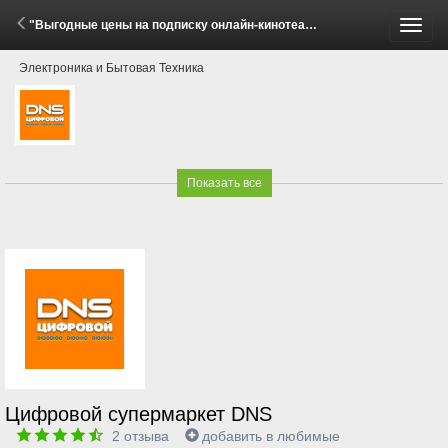
"Выгодные цены на подписку онлайн-кинотеатра Okko!" (16 Января - 22 Июня 2026)
Пере
Электроника и Бытовая Техника
меню
Показать все
Цифровой супермаркет DNS
2
отзыва
добавить в любимые