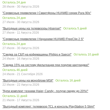
Осталось
24
дня
28 Июля - 30 Августа 2026
"Сервисные привилегии | Смартфоны HUAWEI серии Pura 90s"
Осталось
24
дня
27 Июля - 30 Августа 2026
Осталось
5
дней
"Выгодные цены на телевизоры Hisense!"
27 Июля - 11 Августа 2026
"Сервисные привилегии | Наушники HUAWEI FreeClip 2 S"
Осталось
24
дня
27 Июля - 30 Августа 2026
Осталось
10
дней
"Скидка за СБП на кофемашины Philips и Saeco!"
24 Июля - 16 Августа 2026
"Скидка 15% на систему фильтрации при покупке картриджа!"
Осталось
46
дней
24 Июля - 21 Сентября 2026
Осталось
16
дней
"Выгодные цены на моноблоки MSI!"
22 Июля - 22 Августа 2026
"Купи комплект техники Haier, Candy - получи скидку до 20%!"
Осталось
11
дней
21 Июля - 17 Августа 2026
"Выгодный комплект: телевизор TCL и консоль PlayStation 5 Slim!"