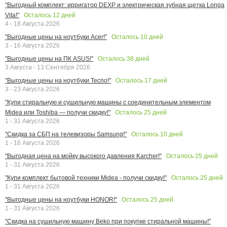
"Выгодный комплект: ирригатор DEXP и электрическая зубная щетка Longa
Осталось
12
дней
Vita!"
4 - 18 Августа 2026
Осталось
10
дней
"Выгодные цены на ноутбуки Acer!"
3 - 16 Августа 2026
Осталось
38
дней
"Выгодные цены на ПК ASUS!"
3 Августа - 13 Сентября 2026
Осталось
17
дней
"Выгодные цены на ноутбуки Tecno!"
3 - 23 Августа 2026
"Купи стиральную и сушильную машины с соединительным элементом
Осталось
25
дней
Midea или Toshiba — получи скидку!"
1 - 31 Августа 2026
Осталось
10
дней
"Скидка за СБП на телевизоры Samsung!"
1 - 16 Августа 2026
Осталось
25
дней
"Выгодная цена на мойку высокого давления Karcher!"
1 - 31 Августа 2026
Осталось
25
дней
"Купи комплект бытовой техники Midea - получи скидку!"
1 - 31 Августа 2026
Осталось
25
дней
"Выгодные цены на ноутбуки HONOR!"
1 - 31 Августа 2026
"Скидка на сушильную машину Beko при покупке стиральной машины!"