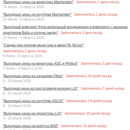
Закончилась
1
день назад
"Выгодные цены на мониторы Machenike!"
24 Июля - 6 Августа 2026
Закончилась
1
день назад
"Выгодные цены на ноутбуки Machenike!"
24 Июля - 6 Августа 2026
"Выгодный комплект! Купи мобильный кондиционер в комплекте с оконным
Закончилась
3
дня назад
адаптером Ballu и получи скидку"
15 Июля - 4 Августа 2026
"Скидка при покупке монитора и мини ПК Tecno!"
Закончилась
1
день назад
9 Июля - 6 Августа 2026
Закончилась
3
дня назад
"Выгодные цены на мониторы AOC и Philips!"
7 Июля - 4 Августа 2026
Закончилась
18
дней назад
"Выгодные цены на наушники Fifine"
6 - 20 Июля 2026
Закончилась
7
дней назад
"Выгодная цена на портативную колонку LG!"
6 - 31 Июля 2026
Закончилась
19
дней назад
"Выгодные цены на ноутбуки ASUS!"
6 - 19 Июля 2026
Закончилась
18
дней назад
"Выгодные цены на проекторы LG!"
3 - 20 Июля 2026
Закончилась
18
дней назад
"Выгодные цены на корпуса MSI!"