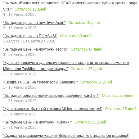
"Выгодный комплект: ирригатор DEXP и электрическая зубная щетка Longa
Осталось
12
дней
Vita!"
4 - 18 Августа 2026
Осталось
10
дней
"Выгодные цены на ноутбуки Acer!"
3 - 16 Августа 2026
Осталось
38
дней
"Выгодные цены на ПК ASUS!"
3 Августа - 13 Сентября 2026
Осталось
17
дней
"Выгодные цены на ноутбуки Tecno!"
3 - 23 Августа 2026
"Купи стиральную и сушильную машины с соединительным элементом
Осталось
25
дней
Midea или Toshiba — получи скидку!"
1 - 31 Августа 2026
Осталось
10
дней
"Скидка за СБП на телевизоры Samsung!"
1 - 16 Августа 2026
Осталось
25
дней
"Выгодная цена на мойку высокого давления Karcher!"
1 - 31 Августа 2026
Осталось
25
дней
"Купи комплект бытовой техники Midea - получи скидку!"
1 - 31 Августа 2026
Осталось
25
дней
"Выгодные цены на ноутбуки HONOR!"
1 - 31 Августа 2026
"Скидка на сушильную машину Beko при покупке стиральной машины!"