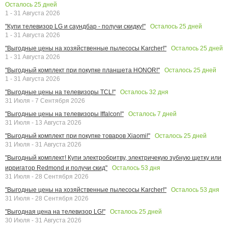
Осталось
25
дней
1 - 31 Августа 2026
Осталось
25
дней
"Купи телевизор LG и саундбар - получи скидку!"
1 - 31 Августа 2026
Осталось
25
дней
"Выгодные цены на хозяйственные пылесосы Karcher!"
1 - 31 Августа 2026
Осталось
25
дней
"Выгодный комплект при покупке планшета HONOR!"
1 - 31 Августа 2026
Осталось
32
дня
"Выгодные цены на телевизоры TCL!"
31 Июля - 7 Сентября 2026
Осталось
7
дней
"Выгодные цены на телевизоры Iffalcon!"
31 Июля - 13 Августа 2026
Осталось
25
дней
"Выгодный комплект при покупке товаров Xiaomi!"
31 Июля - 31 Августа 2026
"Выгодный комплект! Купи электробритву, электричекую зубную щетку или
Осталось
53
дня
ирригатор Redmond и получи скид"
31 Июля - 28 Сентября 2026
Осталось
53
дня
"Выгодные цены на хозяйственные пылесосы Karcher!"
31 Июля - 28 Сентября 2026
Осталось
25
дней
"Выгодная цена на телевизор LG!"
30 Июля - 31 Августа 2026