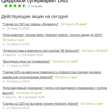
Цифровой супермаркет DNS
2
отзыва
Действующие акции на сегодня
Осталось
25
дней
"Скидка за СБП на товары «Редмонд»!"
4 - 31 Августа 2026
"Купи комплект техники Beko, Hotpoint, Indesit - получи скидку до 30%!"
Осталось
4
дня
4 - 10 Августа 2026
Осталось
26
дней
"Аудиосистема в комплекте при покупке ТВ Samsung!"
4 Августа - 1 Сентября 2026
Осталось
11
дней
"Выгодные цены на телевизоры!"
4 - 17 Августа 2026
"Скидка 50% на варочную поверхность Hotpoint при покупке духового
Осталось
4
дня
шкафа или холодильника Hotpoint!"
4 - 10 Августа 2026
"Купи вакуумный упаковщик + рулон для вакуумного упаковщика = получи
Осталось
55
дней
выгоду!"
4 Августа - 30 Сентября 2026
Осталось
4
дня
"Скидка за СБП на бытовую технику Hotpoint, Indesit!"
4 - 10 Августа 2026