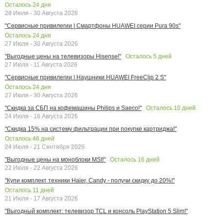
Осталось
24
дня
28 Июля - 30 Августа 2026
"Сервисные привилегии | Смартфоны HUAWEI серии Pura 90s"
Осталось
24
дня
27 Июля - 30 Августа 2026
Осталось
5
дней
"Выгодные цены на телевизоры Hisense!"
27 Июля - 11 Августа 2026
"Сервисные привилегии | Наушники HUAWEI FreeClip 2 S"
Осталось
24
дня
27 Июля - 30 Августа 2026
Осталось
10
дней
"Скидка за СБП на кофемашины Philips и Saeco!"
24 Июля - 16 Августа 2026
"Скидка 15% на систему фильтрации при покупке картриджа!"
Осталось
46
дней
24 Июля - 21 Сентября 2026
Осталось
16
дней
"Выгодные цены на моноблоки MSI!"
22 Июля - 22 Августа 2026
"Купи комплект техники Haier, Candy - получи скидку до 20%!"
Осталось
11
дней
21 Июля - 17 Августа 2026
"Выгодный комплект: телевизор TCL и консоль PlayStation 5 Slim!"