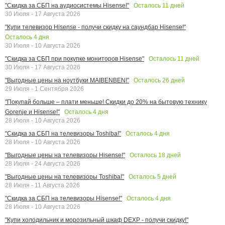
Осталось
11
дней
"Скидка за СБП на аудиосистемы Hisense!"
30 Июля - 17 Августа 2026
"Купи телевизор Hisense - получи скидку на саундбар Hisense!"
Осталось
4
дня
30 Июля - 10 Августа 2026
Осталось
11
дней
"Скидка за СБП при покупке мониторов Hisense"
30 Июля - 17 Августа 2026
Осталось
26
дней
"Выгодные цены на ноутбуки MAIBENBEN!"
29 Июля - 1 Сентября 2026
"Покупай больше – плати меньше! Скидки до 20% на бытовую технику
Осталось
4
дня
Gorenje и Hisense!"
28 Июля - 10 Августа 2026
Осталось
4
дня
"Скидка за СБП на телевизоры Toshiba!"
28 Июля - 10 Августа 2026
Осталось
18
дней
"Выгодные цены на телевизоры Hisense!"
28 Июля - 24 Августа 2026
Осталось
5
дней
"Выгодные цены на телевизоры Toshiba!"
28 Июля - 11 Августа 2026
Осталось
4
дня
"Скидка за СБП на телевизоры Hisense!"
28 Июля - 10 Августа 2026
"Купи холодильник и морозильный шкаф DEXP - получи скидку!"