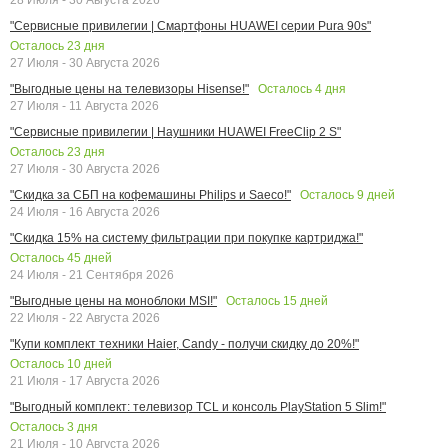
"Сервисные привилегии | Смартфоны HUAWEI серии Pura 90s"
Осталось
23
дня
27 Июля - 30 Августа 2026
Осталось
4
дня
"Выгодные цены на телевизоры Hisense!"
27 Июля - 11 Августа 2026
"Сервисные привилегии | Наушники HUAWEI FreeClip 2 S"
Осталось
23
дня
27 Июля - 30 Августа 2026
Осталось
9
дней
"Скидка за СБП на кофемашины Philips и Saeco!"
24 Июля - 16 Августа 2026
"Скидка 15% на систему фильтрации при покупке картриджа!"
Осталось
45
дней
24 Июля - 21 Сентября 2026
Осталось
15
дней
"Выгодные цены на моноблоки MSI!"
22 Июля - 22 Августа 2026
"Купи комплект техники Haier, Candy - получи скидку до 20%!"
Осталось
10
дней
21 Июля - 17 Августа 2026
"Выгодный комплект: телевизор TCL и консоль PlayStation 5 Slim!"
Осталось
3
дня
21 Июля - 10 Августа 2026