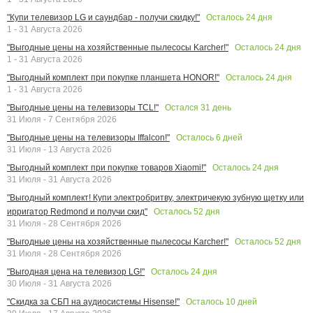
Осталось
24
дня
"Купи телевизор LG и саундбар - получи скидку!"
1 - 31 Августа 2026
Осталось
24
дня
"Выгодные цены на хозяйственные пылесосы Karcher!"
1 - 31 Августа 2026
Осталось
24
дня
"Выгодный комплект при покупке планшета HONOR!"
1 - 31 Августа 2026
Остался
31
день
"Выгодные цены на телевизоры TCL!"
31 Июля - 7 Сентября 2026
Осталось
6
дней
"Выгодные цены на телевизоры Iffalcon!"
31 Июля - 13 Августа 2026
Осталось
24
дня
"Выгодный комплект при покупке товаров Xiaomi!"
31 Июля - 31 Августа 2026
"Выгодный комплект! Купи электробритву, электричекую зубную щетку или
Осталось
52
дня
ирригатор Redmond и получи скид"
31 Июля - 28 Сентября 2026
Осталось
52
дня
"Выгодные цены на хозяйственные пылесосы Karcher!"
31 Июля - 28 Сентября 2026
Осталось
24
дня
"Выгодная цена на телевизор LG!"
30 Июля - 31 Августа 2026
Осталось
10
дней
"Скидка за СБП на аудиосистемы Hisense!"