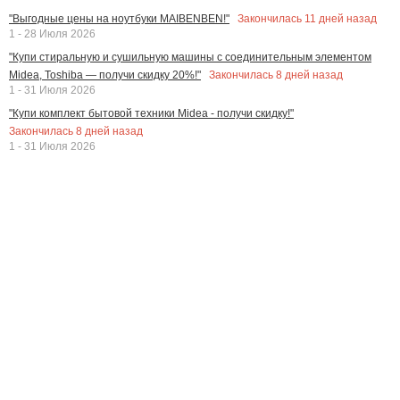
Закончилась
11
дней назад
"Выгодные цены на ноутбуки MAIBENBEN!"
1 - 28 Июля 2026
"Купи стиральную и сушильную машины с соединительным элементом
Закончилась
8
дней назад
Midea, Toshiba — получи скидку 20%!"
1 - 31 Июля 2026
"Купи комплект бытовой техники Midea - получи скидку!"
Закончилась
8
дней назад
1 - 31 Июля 2026