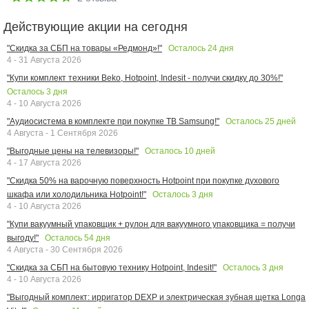
Действующие акции на сегодня
Осталось
24
дня
"Скидка за СБП на товары «Редмонд»!"
4 - 31 Августа 2026
"Купи комплект техники Beko, Hotpoint, Indesit - получи скидку до 30%!"
Осталось
3
дня
4 - 10 Августа 2026
Осталось
25
дней
"Аудиосистема в комплекте при покупке ТВ Samsung!"
4 Августа - 1 Сентября 2026
Осталось
10
дней
"Выгодные цены на телевизоры!"
4 - 17 Августа 2026
"Скидка 50% на варочную поверхность Hotpoint при покупке духового
Осталось
3
дня
шкафа или холодильника Hotpoint!"
4 - 10 Августа 2026
"Купи вакуумный упаковщик + рулон для вакуумного упаковщика = получи
Осталось
54
дня
выгоду!"
4 Августа - 30 Сентября 2026
Осталось
3
дня
"Скидка за СБП на бытовую технику Hotpoint, Indesit!"
4 - 10 Августа 2026
"Выгодный комплект: ирригатор DEXP и электрическая зубная щетка Longa