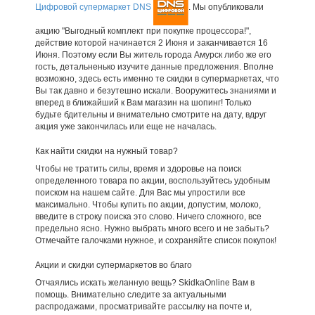
Цифровой супермаркет DNS
. Мы опубликовали
акцию "Выгодный комплект при покупке процессора!",
действие которой начинается 2 Июня и заканчивается 16
Июня. Поэтому если Вы житель города Амурск либо же его
гость, детальненько изучите данные предложения. Вполне
возможно, здесь есть именно те скидки в супермаркетах, что
Вы так давно и безутешно искали. Вооружитесь знаниями и
вперед в ближайший к Вам магазин на шопинг! Только
будьте бдительны и внимательно смотрите на дату, вдруг
акция уже закончилась или еще не началась.
Как найти скидки на нужный товар?
Чтобы не тратить силы, время и здоровье на поиск
определенного товара по акции, воспользуйтесь удобным
поиском на нашем сайте. Для Вас мы упростили все
максимально. Чтобы купить по акции, допустим, молоко,
введите в строку поиска это слово. Ничего сложного, все
предельно ясно. Нужно выбрать много всего и не забыть?
Отмечайте галочками нужное, и сохраняйте список покупок!
Акции и скидки супермаркетов во благо
Отчаялись искать желанную вещь? SkidkaOnline Вам в
помощь. Внимательно следите за актуальными
распродажами, просматривайте рассылку на почте и,