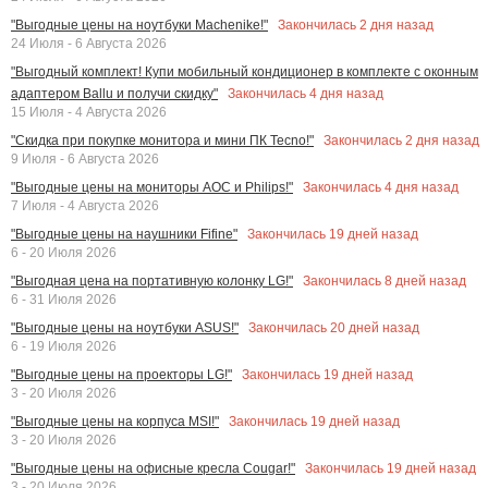
Закончилась
2
дня назад
"Выгодные цены на ноутбуки Machenike!"
24 Июля - 6 Августа 2026
"Выгодный комплект! Купи мобильный кондиционер в комплекте с оконным
Закончилась
4
дня назад
адаптером Ballu и получи скидку"
15 Июля - 4 Августа 2026
Закончилась
2
дня назад
"Скидка при покупке монитора и мини ПК Tecno!"
9 Июля - 6 Августа 2026
Закончилась
4
дня назад
"Выгодные цены на мониторы AOC и Philips!"
7 Июля - 4 Августа 2026
Закончилась
19
дней назад
"Выгодные цены на наушники Fifine"
6 - 20 Июля 2026
Закончилась
8
дней назад
"Выгодная цена на портативную колонку LG!"
6 - 31 Июля 2026
Закончилась
20
дней назад
"Выгодные цены на ноутбуки ASUS!"
6 - 19 Июля 2026
Закончилась
19
дней назад
"Выгодные цены на проекторы LG!"
3 - 20 Июля 2026
Закончилась
19
дней назад
"Выгодные цены на корпуса MSI!"
3 - 20 Июля 2026
Закончилась
19
дней назад
"Выгодные цены на офисные кресла Cougar!"
3 - 20 Июля 2026