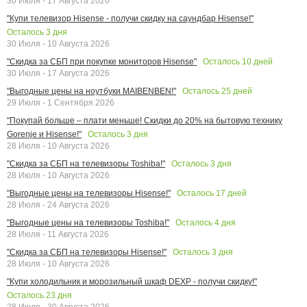
30 Июля - 17 Августа 2026
"Купи телевизор Hisense - получи скидку на саундбар Hisense!"
Осталось
3
дня
30 Июля - 10 Августа 2026
Осталось
10
дней
"Скидка за СБП при покупке мониторов Hisense"
30 Июля - 17 Августа 2026
Осталось
25
дней
"Выгодные цены на ноутбуки MAIBENBEN!"
29 Июля - 1 Сентября 2026
"Покупай больше – плати меньше! Скидки до 20% на бытовую технику
Осталось
3
дня
Gorenje и Hisense!"
28 Июля - 10 Августа 2026
Осталось
3
дня
"Скидка за СБП на телевизоры Toshiba!"
28 Июля - 10 Августа 2026
Осталось
17
дней
"Выгодные цены на телевизоры Hisense!"
28 Июля - 24 Августа 2026
Осталось
4
дня
"Выгодные цены на телевизоры Toshiba!"
28 Июля - 11 Августа 2026
Осталось
3
дня
"Скидка за СБП на телевизоры Hisense!"
28 Июля - 10 Августа 2026
"Купи холодильник и морозильный шкаф DEXP - получи скидку!"
Осталось
23
дня
28 Июля - 30 Августа 2026