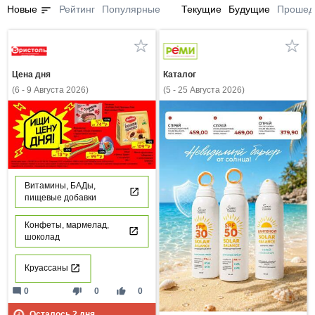
sort
Новые
Рейтинг
Популярные
Текущие
Будущие
Прошед
Цена дня
Каталог
(6 - 9 Августа 2026)
(5 - 25 Августа 2026)
Витамины, БАДы,
пищевые добавки
Конфеты, мармелад,
шоколад
Круассаны
mode_comment
thumb_down
thumb_up
0
0
0
Осталось
2
дня