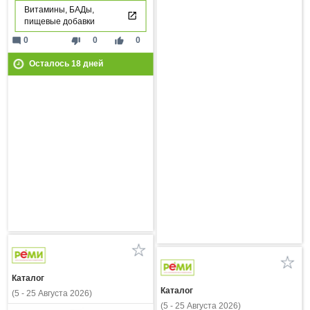
Витамины, БАДы,
пищевые добавки
mode_comment
thumb_down
thumb_up
0
0
0
Осталось
18
дней
Каталог
Каталог
(5 - 25 Августа 2026)
(5 - 25 Августа 2026)