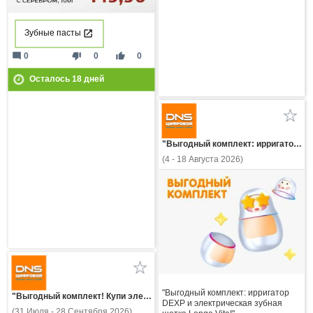
Зубные пасты
mode_comment
thumb_down
thumb_up
0
0
0
Осталось
18
дней
"Выгодный комплект: ирригатор DEXP и электрическая зубная щетка Longa Vita!"
(4 - 18 Августа 2026)
"Выгодный комплект: ирригатор
"Выгодный комплект! Купи электробритву, электричекую зубную щетку или ирригатор Redmond и получи скид"
DEXP и электрическая зубная
(31 Июля - 28 Сентября 2026)