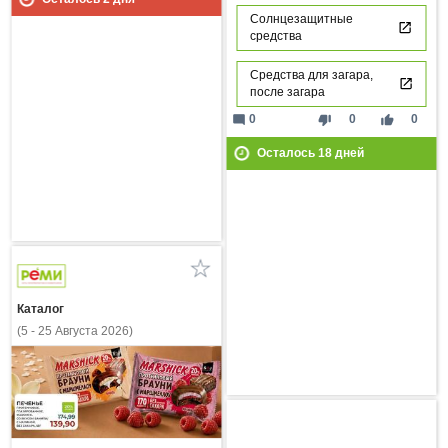
Солнцезащитные
средства
Средства для загара,
после загара
mode_comment
thumb_down
thumb_up
0
0
0
Осталось
18
дней
Каталог
(5 - 25 Августа 2026)