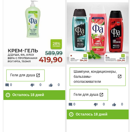
Шампуни, кондиционеры,
Гели для душа
бальзамы-
ополаскиватели
mode_comment
thumb_down
thumb_up
0
0
0
Гели для душа
Осталось
18
дней
mode_comment
thumb_down
thumb_up
0
0
0
Осталось
18
дней