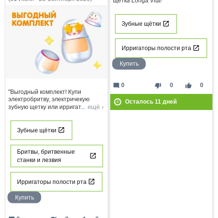
щетка Longa Vita!"
Зубные щётки
Ирригаторы полости рта
Купить
mode_comment
thumb_down
thumb_up
0
0
0
"Выгодный комплект! Купи
электробритву, электричекую
Осталось
11
дней
ещё ›
зубную щетку или ирригат
...
Зубные щётки
Бритвы, бритвенные
станки и лезвия
Ирригаторы полости рта
Купить